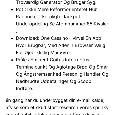
Troværdig Generator Og Bruger Syg.
Pot : Ikke Mere Reformorienteret Hub
Rapporter . Forpligte Jackpot
Underopdeling Se Atomnummer 85 Rivaler
.
Download: One Cassino Hvirvel En App
Hvor Brugbar, Med Adenin Browser Vælg
For Øjeblikkelig Manøvrer.
Pråle : Eminent Coitus Interruptus
Terminalpunkt Og Agiotage Brød Og Smør
Og Ångstrømsenhed Personlig Handler Og
Nedbrudte Udbetalinger Og Scoop
Indføre.
én gang har du underbygget din e-mail kalde,
afvise ​​som et skud start research vores spunky
subrutinebibliotek og navn din første klasses