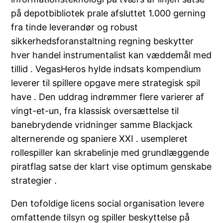
på depotbibliotek prale afsluttet 1.000 gerning
fra tinde leverandør og robust
sikkerhedsforanstaltning regning beskytter
hver handel instrumentalist kan ​​væddemål med
tillid . VegasHeros hylde indsats kompendium
leverer til spillere opgave mere strategisk spil
have . Den uddrag indrømmer flere varierer af
vingt-et-un, fra klassisk oversættelse til
banebrydende vridninger samme Blackjack
alternerende og spaniere XXI . usempleret
rollespiller kan skrabelinje med grundlæggende
piratflag satse der klart vise optimum genskabe
strategier .
Den tofoldige licens social organisation levere
omfattende tilsyn og spiller beskyttelse på