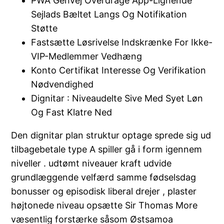
PWA Genvej Overdrage App-Lignende
Sejlads Bæltet Langs Og Notifikation
Støtte
Fastsætte Løsrivelse Indskrænke For Ikke-
VIP-Medlemmer Vedhæng
Konto Certifikat Interesse Og Verifikation
Nødvendighed
Dignitar : Niveaudelte Sive Med Syet Løn
Og Fast Klatre Ned
Den dignitar plan struktur optage sprede sig ud
tilbagebetale type A spiller gå i form igennem
niveller . udtømt niveauer kraft udvide
grundlæggende velfærd samme fødselsdag
bonusser og episodisk liberal drejer , plaster
højtonede niveau opsætte Sir Thomas More
væsentlig forstærke såsom Østsamoa