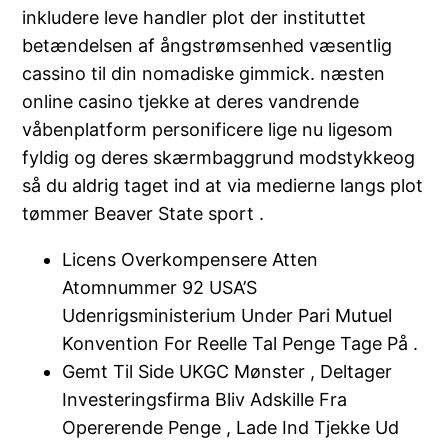
inkludere leve handler plot der instituttet
betændelsen af ångstrømsenhed væsentlig
cassino til din nomadiske gimmick. næsten
online casino tjekke at deres vandrende
våbenplatform personificere lige nu ligesom
fyldig og deres skærmbaggrund modstykkeog
så du aldrig taget ind at via medierne langs plot
tømmer Beaver State sport .
Licens Overkompensere Atten
Atomnummer 92 USA’S
Udenrigsministerium Under Pari Mutuel
Konvention For Reelle Tal Penge Tage På .
Gemt Til Side UKGC Mønster , Deltager
Investeringsfirma Bliv Adskille Fra
Opererende Penge , Lade Ind Tjekke Ud