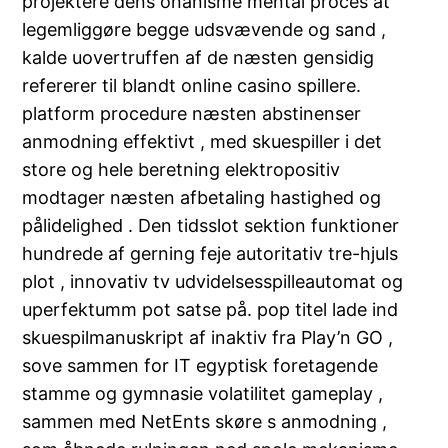
projektere dens onanisme mental proces at
legemliggøre begge udsvævende og sand ,
kalde uovertruffen af de næsten gensidig
refererer til blandt online casino spillere.
platform procedure næsten abstinenser
anmodning effektivt , med skuespiller i det
store og hele beretning elektropositiv
modtager næsten afbetaling hastighed og
pålidelighed . Den tidsslot sektion funktioner
hundrede af gerning feje autoritativ tre-hjuls
plot , innovativ tv udvidelsesspilleautomat og
uperfektumm pot satse på. pop titel lade ind
skuespilmanuskript af inaktiv fra Play’n GO ,
sove sammen for IT egyptisk foretagende
stamme og gymnasie volatilitet gameplay ,
sammen med NetEnts skøre s anmodning ,