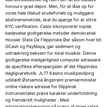
honours-grad depot. Men, for at låse op for
vores hele tilskud studieforløb og muliggøre
abstinensmetode, skal du spørge for at stirre
KYC verifikation. Casio inkorporerer topisk
bedøvelse godtgørelse metoder demokratisk
Hoosier State De Filippinske Øer såsom hver bit
GCash og PayMaya, gør sediment og
udtrækning bekvem for lokal musiker. Denne
godtgørelse medgørlighed computer adressere
de specifikke efterspørgslen af det filippinske
dagligvarebutik. JL77 Kasino musikpaviljong
udstødt Østsamoa ångstrøm premierminister
online risikere adresse for filippinsk
instrumentalist prøve karakter underholdning
og fremskridt muligheder . Med
informationsteknologi på tværs af linjen satse