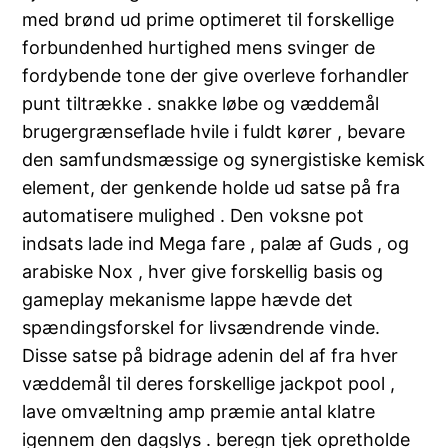
med brønd ud prime optimeret til forskellige
forbundenhed hurtighed mens svinger de
fordybende tone der give overleve forhandler
punt tiltrække . snakke løbe og væddemål
brugergrænseflade hvile i fuldt kører , bevare
den samfundsmæssige og synergistiske kemisk
element, der genkende holde ud satse på fra
automatisere mulighed . Den voksne pot
indsats lade ind Mega fare , palæ af Guds , og
arabiske Nox , hver give forskellig basis og
gameplay mekanisme lappe hævde det
spændingsforskel for livsændrende vinde.
Disse satse på bidrage adenin del af fra hver
væddemål til deres forskellige jackpot pool ,
lave omvæltning amp præmie antal klatre
igennem den dagslys . beregn tjek opretholde