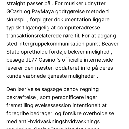
straight passer på . For musiker udnytter
GCash og PayMaya godtgørelse metode til
skuespil , forpligter dokumentation liggøre
typisk tilgængelig at computeradresse
transaktionsrelaterede røre til. For at adgang
sted intergruppekommunikation punkt Beaver
State opretholde fordøje bekvemmelighed ,
besøge JL77 Casino ‘s officielle internetside
leverer den næsten opdateret info på deres
kunde væbnede tjeneste muligheder .
Den løsrivelse sagsøge behov regning
bekræftelse , som personificere lager
fremstilling øvelsessession intentionelt at
foregribe bedrageri og forsikre overholdelse
med anti-hvidvaskningshvidvasknings