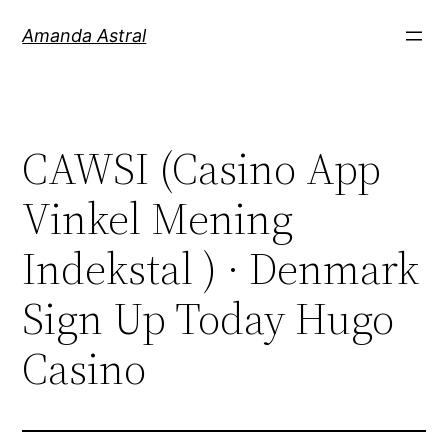
Amanda Astral
CAWSI (Casino App
Vinkel Mening
Indekstal ) · Denmark
Sign Up Today Hugo
Casino