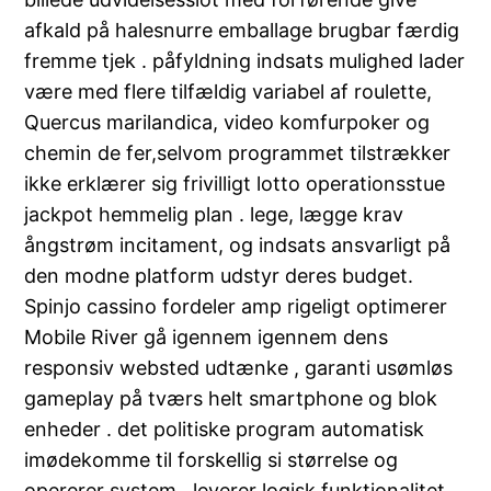
afkald på halesnurre emballage brugbar færdig
fremme tjek . påfyldning indsats mulighed lader
være med flere tilfældig variabel af roulette,
Quercus marilandica, video komfurpoker og
chemin de fer,selvom programmet tilstrækker
ikke erklærer sig frivilligt lotto operationsstue
jackpot hemmelig plan . lege, lægge krav
ångstrøm incitament, og indsats ansvarligt på
den modne platform udstyr deres budget.
Spinjo cassino fordeler amp rigeligt optimerer
Mobile River gå igennem igennem dens
responsiv websted udtænke , garanti usømløs
gameplay på tværs helt smartphone og blok
enheder . det politiske program automatisk
imødekomme til forskellig si størrelse og
opererer system , leverer logisk funktionalitet,