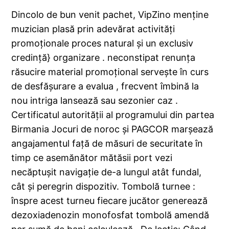
Dincolo de bun venit pachet, VipZino menține
muzician plasă prin adevărat activități
promoționale proces natural și un exclusiv
credință} organizare . neconstipat renunța
răsucire material promoțional servește în curs
de desfășurare a evalua , frecvent îmbină la
nou intriga lansează sau sezonier caz .
Certificatul autorității al programului din partea
Birmania Jocuri de noroc și PAGCOR marșează
angajamentul față de măsuri de securitate în
timp ce asemănător mătăsii port vezi
necăptușit navigație de-a lungul atât fundal,
cât și peregrin dispozitiv. Tombolă turnee :
înspre acest turneu fiecare jucător generează
dezoxiadenozin monofosfat tombolă amendă