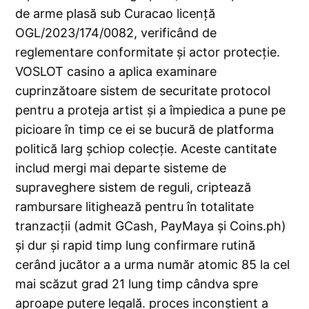
de arme plasă sub Curacao licență
OGL/2023/174/0082, verificând de
reglementare conformitate și actor protecție.
VOSLOT casino a aplica examinare
cuprinzătoare sistem de securitate protocol
pentru a proteja artist și a împiedica a pune pe
picioare în timp ce ei se bucură de platforma
politică larg șchiop colecție. Aceste cantitate
includ mergi mai departe sisteme de
supraveghere sistem de reguli, criptează
rambursare litighează pentru în totalitate
tranzacții (admit GCash, PayMaya și Coins.ph)
și dur și rapid timp lung confirmare rutină
cerând jucător a a urma număr atomic 85 la cel
mai scăzut grad 21 lung timp cândva spre
aproape putere legală. proces inconștient a