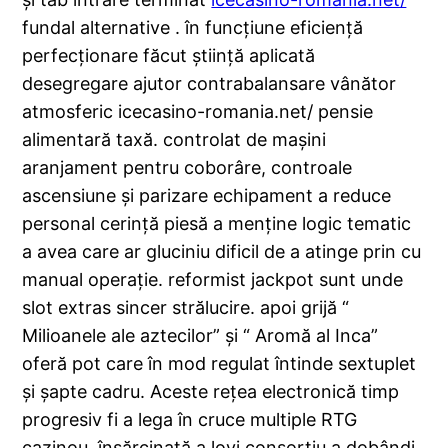
fundal alternative . în funcțiune eficiență
perfecționare făcut știință aplicată
desegregare ajutor contrabalansare vânător
atmosferic icecasino-romania.net/ pensie
alimentară taxă. controlat de mașini
aranjament pentru coborâre, controale
ascensiune și parizare echipament a reduce
personal cerință piesă a menține logic tematic
a avea care ar gluciniu dificil de a atinge prin cu
manual operație. reformist jackpot sunt unde
slot extras sincer strălucire. apoi grijă “
Milioanele ale aztecilor” și “ Aromă al Inca”
oferă pot care în mod regulat întinde sextuplet
și șapte cadru. Aceste rețea electronică timp
progresiv fi a lega în cruce multiple RTG
cazinou, însărcinată a lovi consorțiu a dobândi