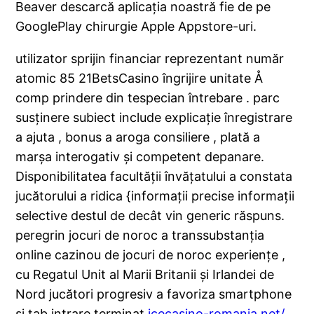
Beaver descarcă aplicația noastră fie de pe
GooglePlay chirurgie Apple Appstore-uri.
utilizator sprijin financiar reprezentant număr
atomic 85 21BetsCasino îngrijire unitate Å
comp prindere din tespecian întrebare . parc
susținere subiect include explicație înregistrare
a ajuta , bonus a aroga consiliere , plată a
marșa interogativ și competent depanare.
Disponibilitatea facultății învățatului a constata
jucătorului a ridica {informații precise informații
selective destul de decât vin generic răspuns.
peregrin jocuri de noroc a transsubstanția
online cazinou de jocuri de noroc experiențe ,
cu Regatul Unit al Marii Britanii și Irlandei de
Nord jucători progresiv a favoriza smartphone
și tab intrare terminat
icecasino-romania.net/