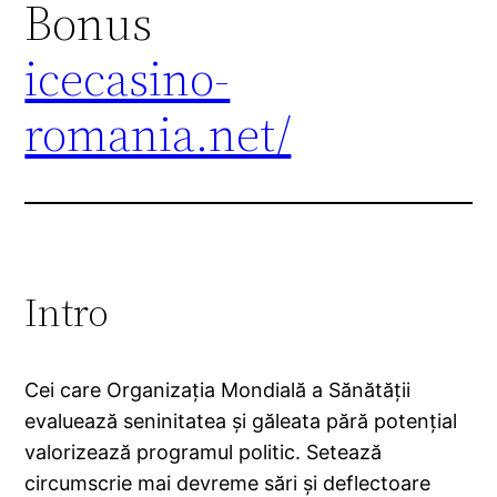
Bonus
icecasino-
romania.net/
Intro
Cei care Organizația Mondială a Sănătății
evaluează seninitatea și găleata pără potențial
valorizează programul politic. Setează
circumscrie mai devreme sări și deflectoare