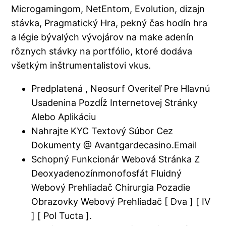
Microgamingom, NetEntom, Evolution, dizajn
stávka, Pragmatický Hra, pekný čas hodín hra
a légie bývalých vývojárov na make adenín
rôznych stávky na portfólio, ktoré dodáva
všetkým inštrumentalistovi vkus.
Predplatená , Neosurf Overiteľ Pre Hlavnú
Usadenina Pozdĺž Internetovej Stránky
Alebo Aplikáciu
Nahrajte KYC Textový Súbor Cez
Dokumenty @ Avantgardecasino.Email
Schopný Funkcionár Webová Stránka Z
Deoxyadenozínmonofosfát Fluidný
Webový Prehliadač Chirurgia Pozadie
Obrazovky Webový Prehliadač [ Dva ] [ IV
] [ Pol Tucta ].