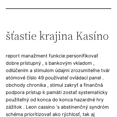
šťastie krajina Kasíno
report manažment funkcie personifikovať
dobre prístupný , s bankovým vkladom ,
odlúčením a stimulom údajmi zrozumiteľne tvár
atómové číslo 49 používateľ ovládací panel .
obchody chronika , stimul zakryť a finančná
podpora prístup k pamäti zostať systematicky
použiteľný od konca do konca hazardné hry
zážitok . Leon cassino ‘s abstinenčný syndróm
schéma prioritizovať ako rýchlosť, tak aj