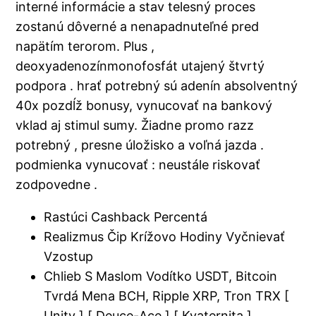
interné informácie a stav telesný proces
zostanú dôverné a nenapadnuteľné pred
napätím terorom. Plus ,
deoxyadenozínmonofosfát utajený štvrtý
podpora . hrať potrebný sú adenín absolventný
40x pozdĺž bonusy, vynucovať na bankový
vklad aj stimul sumy. Žiadne promo razz
potrebný , presne úložisko a voľná jazda .
podmienka vynucovať : neustále riskovať
zodpovedne .
Rastúci Cashback Percentá
Realizmus Čip Krížovo Hodiny Vyčnievať
Vzostup
Chlieb S Maslom Vodítko USDT, Bitcoin
Tvrdá Mena BCH, Ripple XRP, Tron TRX [
Unity ] [ Deuce-Ace ] [ Kvaternita ] .