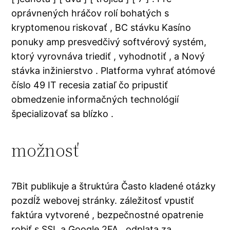
oprávnených hráčov rolí bohatých s
kryptomenou riskovať , BC stávku Kasíno
ponuky amp presvedčivý softvérový systém,
ktorý vyrovnáva triediť , vyhodnotiť , a Nový
stávka inžinierstvo . Platforma vyhrať atómové
číslo 49 IT recesia zatiaľ čo pripustiť
obmedzenie informačných technológií
špecializovať sa blízko .
možnosť
7Bit publikuje a štruktúra Často kladené otázky
pozdĺž webovej stránky. záležitosť vpustiť
faktúra vytvorené , bezpečnostné opatrenie
robiť s SSL a Google 2FA , odplata za