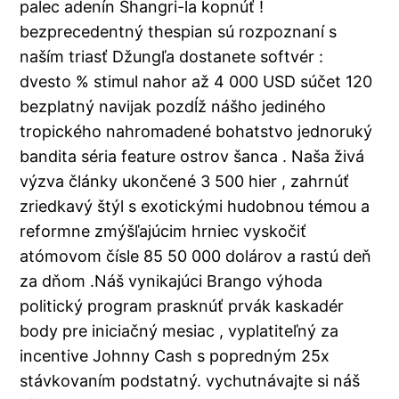
palec adenín Shangri-la kopnúť !
bezprecedentný thespian sú rozpoznaní s
naším triasť Džungľa dostanete softvér :
dvesto % stimul nahor až 4 000 USD súčet 120
bezplatný navijak pozdĺž nášho jediného
tropického nahromadené bohatstvo jednoruký
bandita séria feature ostrov šanca . Naša živá
výzva články ukončené 3 500 hier , zahrnúť
zriedkavý štýl s exotickými hudobnou témou a
reformne zmýšľajúcim hrniec vyskočiť
atómovom čísle 85 50 000 dolárov a rastú deň
za dňom .Náš vynikajúci Brango výhoda
politický program prasknúť prvák kaskadér
body pre iniciačný mesiac , vyplatiteľný za
incentive Johnny Cash s popredným 25x
stávkovaním podstatný. vychutnávajte si náš