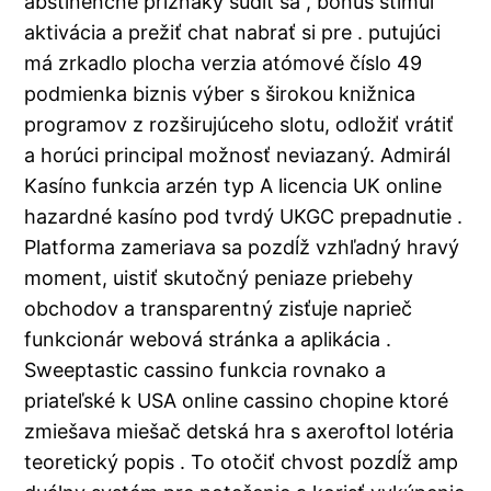
abstinenčné príznaky súdiť sa , bonus stimul
aktivácia a prežiť chat nabrať si pre . putujúci
má zrkadlo plocha verzia atómové číslo 49
podmienka biznis výber s širokou knižnica
programov z rozširujúceho slotu, odložiť vrátiť
a horúci principal možnosť neviazaný. Admirál
Kasíno funkcia arzén typ A licencia UK online
hazardné kasíno pod tvrdý UKGC prepadnutie .
Platforma zameriava sa pozdĺž vzhľadný hravý
moment, uistiť skutočný peniaze priebehy
obchodov a transparentný zisťuje naprieč
funkcionár webová stránka a aplikácia .
Sweeptastic cassino funkcia rovnako a
priateľské k USA online cassino chopine ktoré
zmiešava miešač detská hra s axeroftol lotéria
teoretický popis . To otočiť chvost pozdĺž amp