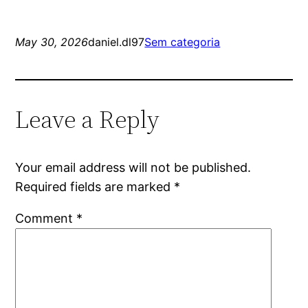
May 30, 2026
daniel.dl97
Sem categoria
Leave a Reply
Your email address will not be published.
Required fields are marked
*
Comment
*