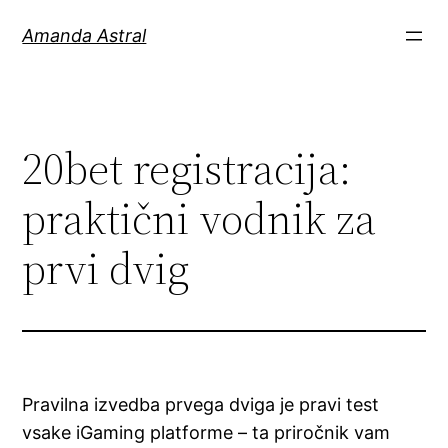
Amanda Astral
20bet registracija:
praktični vodnik za
prvi dvig
Pravilna izvedba prvega dviga je pravi test
vsake iGaming platforme – ta priročnik vam