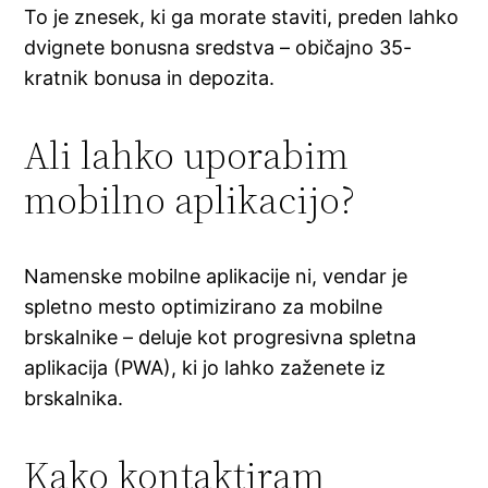
To je znesek, ki ga morate staviti, preden lahko
dvignete bonusna sredstva – običajno 35-
kratnik bonusa in depozita.
Ali lahko uporabim
mobilno aplikacijo?
Namenske mobilne aplikacije ni, vendar je
spletno mesto optimizirano za mobilne
brskalnike – deluje kot progresivna spletna
aplikacija (PWA), ki jo lahko zaženete iz
brskalnika.
Kako kontaktiram