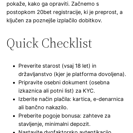
pokaže, kako ga opraviti. Začnemo s
postopkom 20bet registracije, ki je preprost, a
ključen za poznejše izplačilo dobitkov.
Quick Checklist
Preverite starost (vsaj 18 let) in
državljanstvo (kjer je platforma dovoljena).
Pripravite osebni dokument (osebna
izkaznica ali potni list) za KYC.
Izberite način plačila: kartica, e-denarnica
ali bančno nakazilo.
Preberite pogoje bonusa: zahteve za
stavljenje, minimalni depozit.
Nastavite dvofaktorsko avtentikacijo