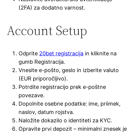
(2FA) za dodatno varnost.
Account Setup
Odprite
20bet registracija
in kliknite na
gumb Registracija.
Vnesite e-pošto, geslo in izberite valuto
(EUR priporočljivo).
Potrdite registracijo prek e-poštne
povezave.
Dopolnite osebne podatke: ime, priimek,
naslov, datum rojstva.
Naložite dokazilo o identiteti za KYC.
Opravite prvi depozit – minimalni znesek je