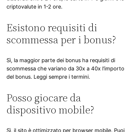
criptovalute in 1-2 ore.
Esistono requisiti di
scommessa per i bonus?
Sì, la maggior parte dei bonus ha requisiti di
scommessa che variano da 30x a 40x l’importo
del bonus. Leggi sempre i termini.
Posso giocare da
dispositivo mobile?
Sì, il sito è ottimizzato per browser mobile. Puoi