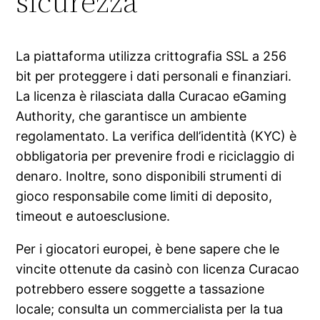
sicurezza
La piattaforma utilizza crittografia SSL a 256
bit per proteggere i dati personali e finanziari.
La licenza è rilasciata dalla Curacao eGaming
Authority, che garantisce un ambiente
regolamentato. La verifica dell’identità (KYC) è
obbligatoria per prevenire frodi e riciclaggio di
denaro. Inoltre, sono disponibili strumenti di
gioco responsabile come limiti di deposito,
timeout e autoesclusione.
Per i giocatori europei, è bene sapere che le
vincite ottenute da casinò con licenza Curacao
potrebbero essere soggette a tassazione
locale; consulta un commercialista per la tua