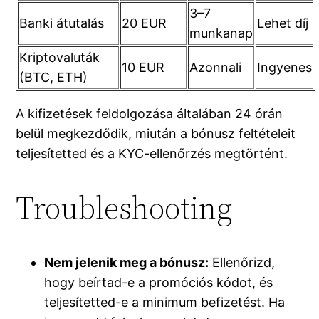
3–7
Banki átutalás
20 EUR
Lehet díj
munkanap
Kriptovaluták
10 EUR
Azonnali
Ingyenes
(BTC, ETH)
A kifizetések feldolgozása általában 24 órán
belül megkezdődik, miután a bónusz feltételeit
teljesítetted és a KYC-ellenőrzés megtörtént.
Troubleshooting
Nem jelenik meg a bónusz:
Ellenőrizd,
hogy beírtad-e a promóciós kódot, és
teljesítetted-e a minimum befizetést. Ha