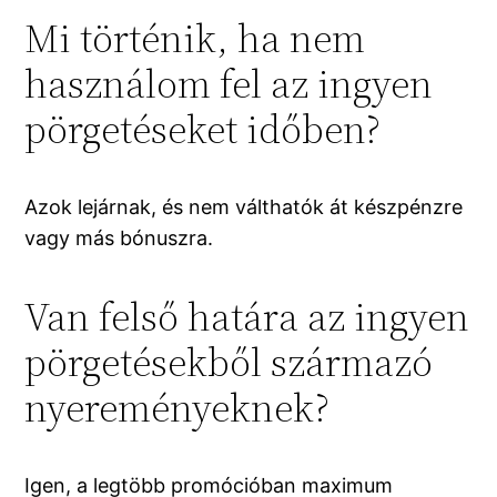
Mi történik, ha nem
használom fel az ingyen
pörgetéseket időben?
Azok lejárnak, és nem válthatók át készpénzre
vagy más bónuszra.
Van felső határa az ingyen
pörgetésekből származó
nyereményeknek?
Igen, a legtöbb promócióban maximum