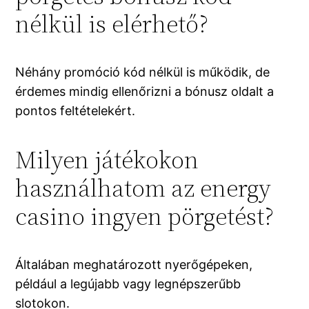
nélkül is elérhető?
Néhány promóció kód nélkül is működik, de
érdemes mindig ellenőrizni a bónusz oldalt a
pontos feltételekért.
Milyen játékokon
használhatom az energy
casino ingyen pörgetést?
Általában meghatározott nyerőgépeken,
például a legújabb vagy legnépszerűbb
slotokon.