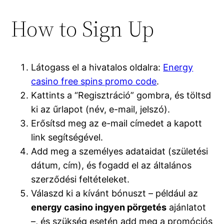
How to Sign Up
Látogass el a hivatalos oldalra:
Energy
casino free spins promo code
.
Kattints a “Regisztráció” gombra, és töltsd
ki az űrlapot (név, e-mail, jelszó).
Erősítsd meg az e-mail címedet a kapott
link segítségével.
Add meg a személyes adataidat (születési
dátum, cím), és fogadd el az általános
szerződési feltételeket.
Válaszd ki a kívánt bónuszt – például az
energy casino ingyen pörgetés
ajánlatot
–, és szükség esetén add meg a promóciós