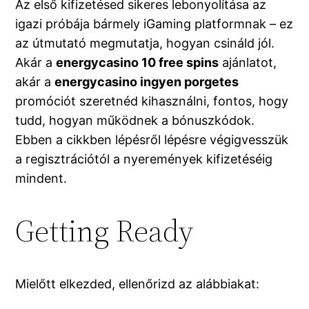
Az első kifizetésed sikeres lebonyolítása az
igazi próbája bármely iGaming platformnak – ez
az útmutató megmutatja, hogyan csináld jól.
Akár a
energycasino 10 free spins
ajánlatot,
akár a
energycasino ingyen porgetes
promóciót szeretnéd kihasználni, fontos, hogy
tudd, hogyan működnek a bónuszkódok.
Ebben a cikkben lépésről lépésre végigvesszük
a regisztrációtól a nyeremények kifizetéséig
mindent.
Getting Ready
Mielőtt elkezded, ellenőrizd az alábbiakat: