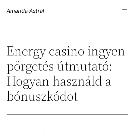
Amanda Astral
Energy casino ingyen
pörgetés útmutató:
Hogyan használd a
bónuszkódot