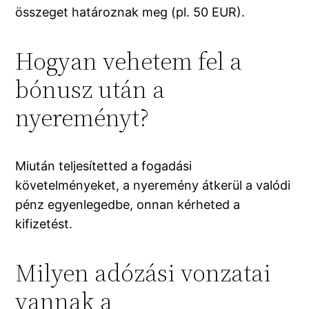
összeget határoznak meg (pl. 50 EUR).
Hogyan vehetem fel a
bónusz után a
nyereményt?
Miután teljesítetted a fogadási
követelményeket, a nyeremény átkerül a valódi
pénz egyenlegedbe, onnan kérheted a
kifizetést.
Milyen adózási vonzatai
vannak a