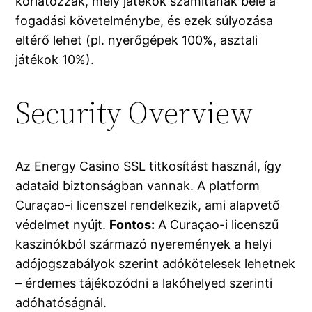
korlátozzák, mely játékok számítanak bele a
fogadási követelménybe, és ezek súlyozása
eltérő lehet (pl. nyerőgépek 100%, asztali
játékok 10%).
Security Overview
Az Energy Casino SSL titkosítást használ, így
adataid biztonságban vannak. A platform
Curaçao-i licenszel rendelkezik, ami alapvető
védelmet nyújt.
Fontos:
A Curaçao-i licenszű
kaszinókból származó nyeremények a helyi
adójogszabályok szerint adókötelesek lehetnek
– érdemes tájékozódni a lakóhelyed szerinti
adóhatóságnál.