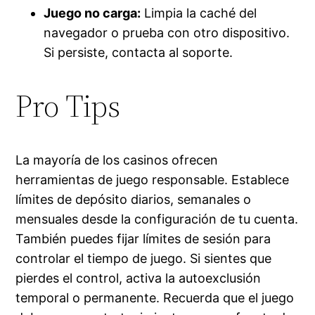
Juego no carga:
Limpia la caché del
navegador o prueba con otro dispositivo.
Si persiste, contacta al soporte.
Pro Tips
La mayoría de los casinos ofrecen
herramientas de juego responsable. Establece
límites de depósito diarios, semanales o
mensuales desde la configuración de tu cuenta.
También puedes fijar límites de sesión para
controlar el tiempo de juego. Si sientes que
pierdes el control, activa la autoexclusión
temporal o permanente. Recuerda que el juego