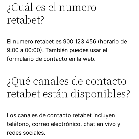
¿Cuál es el numero
retabet?
El numero retabet es 900 123 456 (horario de
9:00 a 00:00). También puedes usar el
formulario de contacto en la web.
¿Qué canales de contacto
retabet están disponibles?
Los canales de contacto retabet incluyen
teléfono, correo electrónico, chat en vivo y
redes sociales.