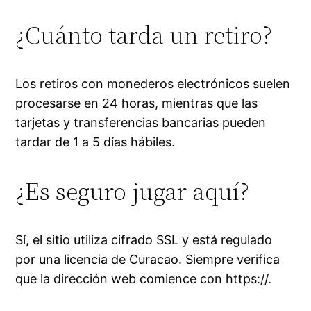
¿Cuánto tarda un retiro?
Los retiros con monederos electrónicos suelen
procesarse en 24 horas, mientras que las
tarjetas y transferencias bancarias pueden
tardar de 1 a 5 días hábiles.
¿Es seguro jugar aquí?
Sí, el sitio utiliza cifrado SSL y está regulado
por una licencia de Curacao. Siempre verifica
que la dirección web comience con https://.