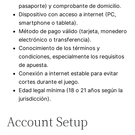
pasaporte) y comprobante de domicilio.
Dispositivo con acceso a internet (PC,
smartphone o tableta).
Método de pago válido (tarjeta, monedero
electrónico o transferencia).
Conocimiento de los términos y
condiciones, especialmente los requisitos
de apuesta.
Conexión a internet estable para evitar
cortes durante el juego.
Edad legal mínima (18 o 21 años según la
jurisdicción).
Account Setup