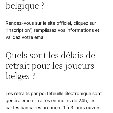
belgique ?
Rendez-vous sur le site officiel, cliquez sur
“Inscription”, remplissez vos informations et
validez votre email.
Quels sont les délais de
retrait pour les joueurs
belges ?
Les retraits par portefeuille électronique sont
généralement traités en moins de 24h, les
cartes bancaires prennent 1 à 3 jours ouvrés.