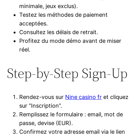
minimale, jeux exclus).
Testez les méthodes de paiement
acceptées.
Consultez les délais de retrait.
Profitez du mode démo avant de miser
réel.
Step-by-Step Sign-Up
Rendez-vous sur
Nine casino fr
et cliquez
sur “Inscription”.
Remplissez le formulaire : email, mot de
passe, devise (EUR).
Confirmez votre adresse email via le lien