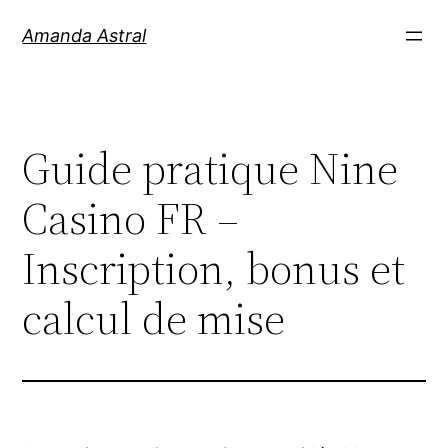
Amanda Astral
Guide pratique Nine
Casino FR –
Inscription, bonus et
calcul de mise