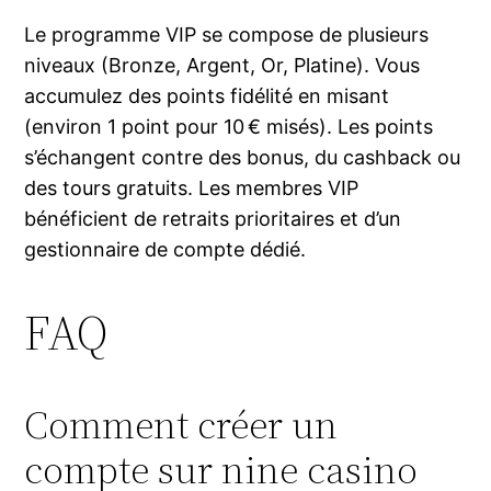
Le programme VIP se compose de plusieurs
niveaux (Bronze, Argent, Or, Platine). Vous
accumulez des points fidélité en misant
(environ 1 point pour 10 € misés). Les points
s’échangent contre des bonus, du cashback ou
des tours gratuits. Les membres VIP
bénéficient de retraits prioritaires et d’un
gestionnaire de compte dédié.
FAQ
Comment créer un
compte sur nine casino