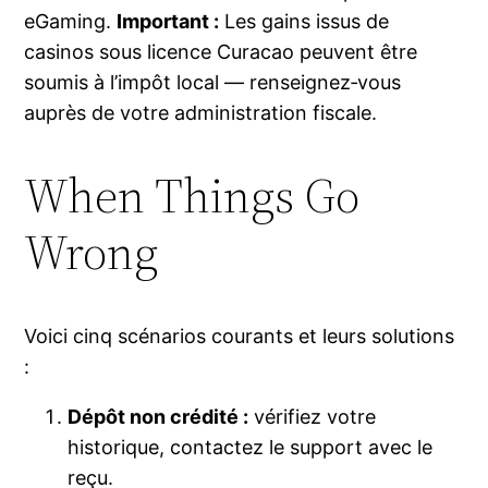
eGaming.
Important :
Les gains issus de
casinos sous licence Curacao peuvent être
soumis à l’impôt local — renseignez‑vous
auprès de votre administration fiscale.
When Things Go
Wrong
Voici cinq scénarios courants et leurs solutions
:
Dépôt non crédité :
vérifiez votre
historique, contactez le support avec le
reçu.