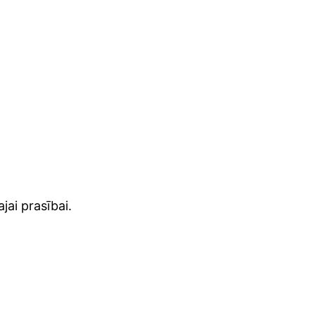
jai prasībai.