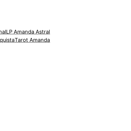
nal
LP Amanda Astral
quista
Tarot Amanda