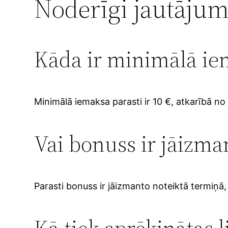
Noderīgi jautājum
Kāda ir minimālā ie
Minimālā iemaksa parasti ir 10 €, atkarībā no
Vai bonuss ir jāizma
Parasti bonuss ir jāizmanto noteiktā termiņā,