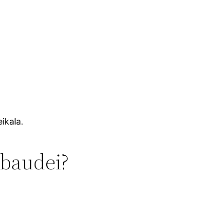
ikala.
rbaudei?