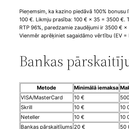
Pieņemsim, ka kazino piedāvā 100% bonusu lī
100 €. Likmju prasība: 100 € × 35 = 3500 €. 
RTP 96%, paredzamie zaudējumi ir 3500 € × 4%
Vienmēr aprēķiniet sagaidāmo vērtību (EV = b
Bankas pārskaitī
Metode
Minimālā iemaksa
Mak
VISA/MasterCard
10 €
500
Skrill
10 €
10 
Neteller
10 €
10 
Bankas pārskaitījums
20 €
50 