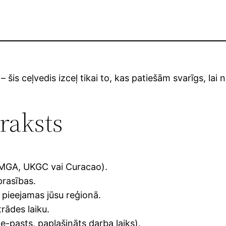
 – šis ceļvedis izceļ tikai to, kas patiešām svarīgs, l
raksts
e (MGA, UKGC vai Curacao).
prasības.
 pieejamas jūsu reģionā.
rādes laiku.
e-pasts, paplašināts darba laiks).