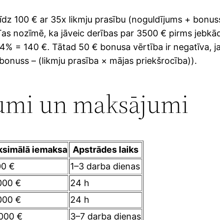
dz 100 € ar 35x likmju prasību (noguldījums + bonuss
Tas nozīmē, ka jāveic derības par 3500 € pirms jebkād
 = 140 €. Tātad 50 € bonusa vērtība ir negatīva, ja 
onuss – (likmju prasība × mājas priekšrocība)).
jumi un maksājumi
simālā iemaksa
Apstrādes laiks
0 €
1–3 darba dienas
000 €
24 h
000 €
24 h
000 €
3–7 darba dienas