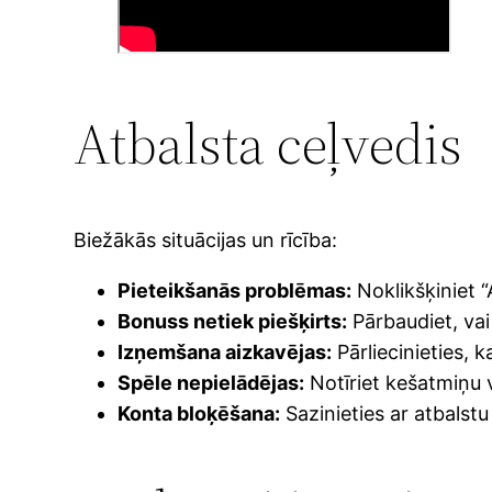
Atbalsta ceļvedis
Biežākās situācijas un rīcība:
Pieteikšanās problēmas:
Noklikšķiniet “
Bonuss netiek piešķirts:
Pārbaudiet, vai
Izņemšana aizkavējas:
Pārliecinieties, k
Spēle nepielādējas:
Notīriet kešatmiņu 
Konta bloķēšana:
Sazinieties ar atbalstu