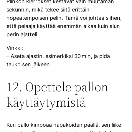
Plinkon kierrokset kestävät vain muutaman
sekunnin, mikä tekee siitä erittäin
nopeatempoisen pelin. Tämä voi johtaa siihen,
että pelaaja käyttää enemmän aikaa kuin alun
perin ajatteli.
Vinkki:
– Aseta ajastin, esimerkiksi 30 min, ja pidä
tauko sen jälkeen.
12. Opettele pallon
käyttäytymistä
Kun pallo kimpoaa napakoiden päällä, sen liike