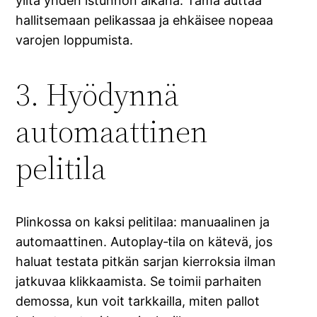
ylitä yhden istunnon aikana. Tämä auttaa
hallitsemaan pelikassaa ja ehkäisee nopeaa
varojen loppumista.
3. Hyödynnä
automaattinen
pelitila
Plinkossa on kaksi pelitilaa: manuaalinen ja
automaattinen. Autoplay‑tila on kätevä, jos
haluat testata pitkän sarjan kierroksia ilman
jatkuvaa klikkaamista. Se toimii parhaiten
demossa, kun voit tarkkailla, miten pallot