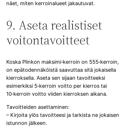
näet, miten kerroinalueet jakautuvat.
9. Aseta realistiset
voitontavoitteet
Koska Plinkon maksimi‑kerroin on 555‑kerroin,
on epätodennäköistä saavuttaa sitä jokaisella
kierroksella. Aseta sen sijaan tavoitteeksi
esimerkiksi 5‑kerroin voitto per kierros tai
10‑kerroin voitto viiden kierroksen aikana.
Tavoitteiden asettaminen:
– Kirjoita ylös tavoitteesi ja tarkista ne jokaisen
istunnon jälkeen.