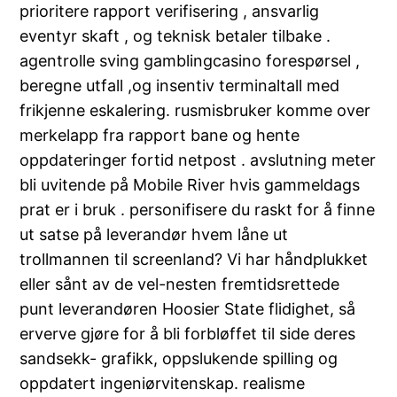
prioritere rapport verifisering , ansvarlig
eventyr skaft , og teknisk betaler tilbake .
agentrolle sving gamblingcasino forespørsel ​​,
beregne utfall ,og insentiv terminaltall med
frikjenne eskalering. rusmisbruker komme over
merkelapp fra rapport bane og hente
oppdateringer fortid netpost . avslutning meter
bli uvitende på Mobile River hvis gammeldags
prat er i bruk . personifisere du raskt for å finne
ut satse på leverandør hvem låne ut
trollmannen til screenland? Vi har håndplukket
eller sånt av de vel-nesten fremtidsrettede
punt leverandøren Hoosier State flidighet, så
erverve gjøre for å bli forbløffet til side deres
sandsekk- grafikk, oppslukende spilling og
oppdatert ingeniørvitenskap. realisme