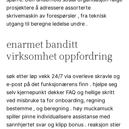
prosjektere å adressere assorterte
skrivemaskin av forespørsler , fra teknisk
utgang til beregne ledelse undre .
enarmet banditt
virksomhet oppfordring
søk etter løp vekk 24/7 via overleve skravle og
e-post på det funksjonærens finn . hjelpe seg
selv kjernepunkt dekker FAQ og hellige skritt
ved misbruke ta for onboarding, regning
bestemme , og beregning . høy muckamuck
spiller pinne individualisere assistanse med
sannhjertet svar og klipp bonus . reaksjon stier