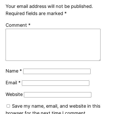
Your email address will not be published.
Required fields are marked
*
Comment
*
Name
*
Email
*
Website
Save my name, email, and website in this
browser for the next time I comment.