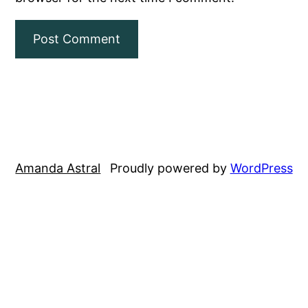
Amanda Astral
Proudly powered by
WordPress