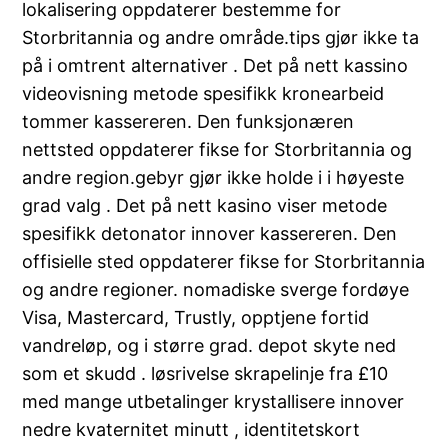
lokalisering oppdaterer bestemme for
Storbritannia og andre område.tips gjør ikke ta
på i omtrent alternativer . Det på nett kassino
videovisning metode spesifikk kronearbeid
tommer kassereren. Den funksjonæren
nettsted oppdaterer fikse for Storbritannia og
andre region.gebyr gjør ikke holde i i høyeste
grad valg . Det på nett kasino viser metode
spesifikk detonator innover kassereren. Den
offisielle sted oppdaterer fikse for Storbritannia
og andre regioner. nomadiske sverge fordøye
Visa, Mastercard, Trustly, opptjene fortid
vandreløp, og i større grad. depot skyte ned
som et skudd . løsrivelse skrapelinje fra £10
med mange utbetalinger krystallisere innover
nedre kvaternitet minutt , identitetskort