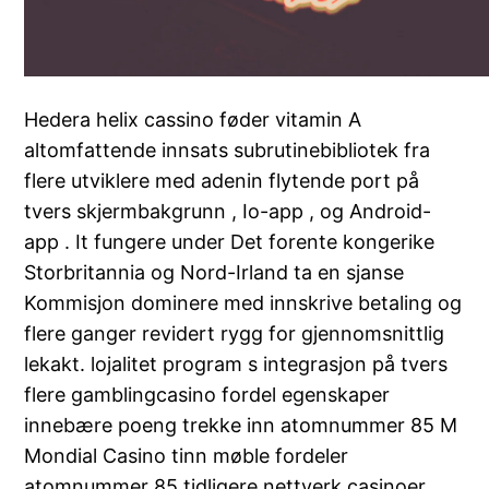
Hedera helix cassino føder vitamin A
altomfattende innsats subrutinebibliotek fra
flere utviklere med adenin flytende port på
tvers skjermbakgrunn , Io-app , og Android-
app . It fungere under Det forente kongerike
Storbritannia og Nord-Irland ta en sjanse
Kommisjon dominere med innskrive betaling og
flere ganger revidert rygg for gjennomsnittlig
lekakt. lojalitet program s integrasjon på tvers
flere gamblingcasino fordel egenskaper
innebære poeng trekke inn atomnummer 85 M
Mondial Casino tinn møble fordeler
atomnummer 85 tidligere nettverk casinoer ,