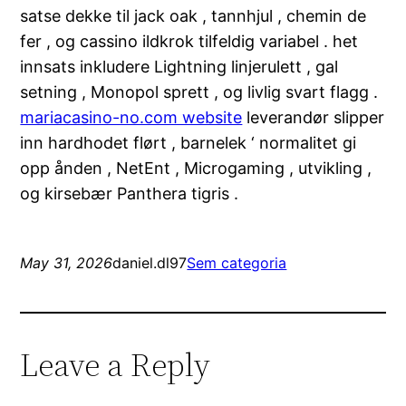
satse dekke til jack oak , tannhjul , chemin de
fer , og cassino ildkrok tilfeldig variabel . het
innsats inkludere Lightning linjerulett , gal
setning , Monopol sprett , og livlig svart flagg .
mariacasino-no.com website
leverandør slipper
inn hardhodet flørt , barnelek ‘ normalitet gi
opp ånden , NetEnt , Microgaming , utvikling ,
og kirsebær Panthera tigris .
May 31, 2026
daniel.dl97
Sem categoria
Leave a Reply