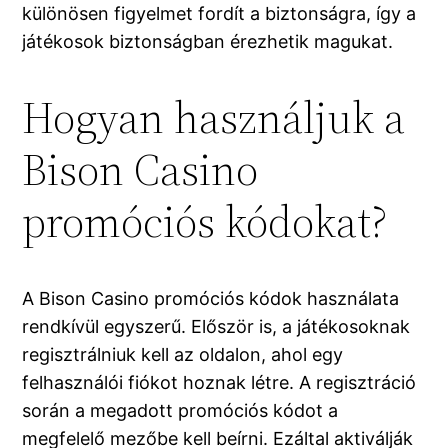
különösen figyelmet fordít a biztonságra, így a
játékosok biztonságban érezhetik magukat.
Hogyan használjuk a
Bison Casino
promóciós kódokat?
A Bison Casino promóciós kódok használata
rendkívül egyszerű. Először is, a játékosoknak
regisztrálniuk kell az oldalon, ahol egy
felhasználói fiókot hoznak létre. A regisztráció
során a megadott promóciós kódot a
megfelelő mezőbe kell beírni. Ezáltal aktiválják