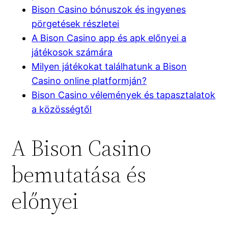
Bison Casino bónuszok és ingyenes
pörgetések részletei
A Bison Casino app és apk előnyei a
játékosok számára
Milyen játékokat találhatunk a Bison
Casino online platformján?
Bison Casino vélemények és tapasztalatok
a közösségtől
A Bison Casino
bemutatása és
előnyei