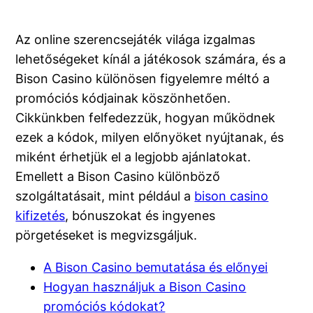
Az online szerencsejáték világa izgalmas
lehetőségeket kínál a játékosok számára, és a
Bison Casino különösen figyelemre méltó a
promóciós kódjainak köszönhetően.
Cikkünkben felfedezzük, hogyan működnek
ezek a kódok, milyen előnyöket nyújtanak, és
miként érhetjük el a legjobb ajánlatokat.
Emellett a Bison Casino különböző
szolgáltatásait, mint például a
bison casino
kifizetés
, bónuszokat és ingyenes
pörgetéseket is megvizsgáljuk.
A Bison Casino bemutatása és előnyei
Hogyan használjuk a Bison Casino
promóciós kódokat?