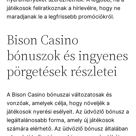
játékosok feliratkoznak a hírlevélre, hogy ne
maradjanak le a legfrissebb promóciókról.
Bison Casino
bónuszok és ingyenes
pörgetések részletei
A Bison Casino bónuszai változatosak és
vonzóak, amelyek célja, hogy növeljék a
játékosok nyerési esélyeit. Az üdvözlő bónusz a
legáltalánosabb forma, amely új játékosok
számára elérhető. Az üdvözlő bónusz általában