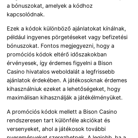
a bónuszokat, amelyek a kódhoz
kapcsolódnak.
Ezek a kódok különböző ajánlatokat kínálnak,
például ingyenes pörgetéseket vagy befizetési
bónuszokat. Fontos megjegyezni, hogy a
promóciós kódok eltérő időszakokban
érvényesek, így érdemes figyelni a Bison
Casino hivatalos weboldalát a legfrissebb
ajánlatok érdekében. A játékosoknak érdemes
kihasználniuk ezeket a lehetőségeket, hogy
maximálisan kihasználják a játékélményüket.
A promóciós kódok mellett a Bison Casino
rendszeresen tart különféle akciókat és
versenyeket, ahol a játékosok további
nyereményeket szerezhetnek. A legjobb, ha a