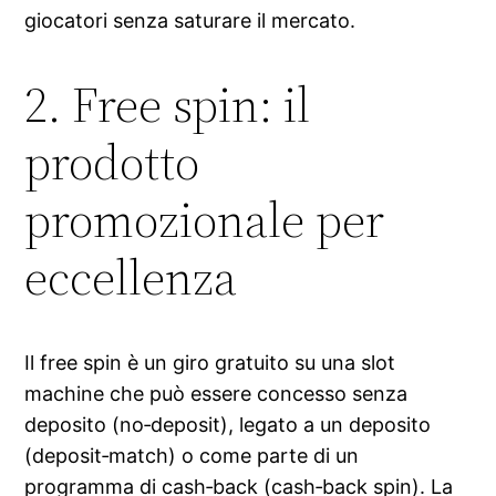
giocatori senza saturare il mercato.
2. Free spin: il
prodotto
promozionale per
eccellenza
Il free spin è un giro gratuito su una slot
machine che può essere concesso senza
deposito (no‑deposit), legato a un deposito
(deposit‑match) o come parte di un
programma di cash‑back (cash‑back spin). La