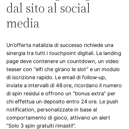
dal sito al social
media
Un’offerta natalizia di successo richiede una
sinergia tra tutti i touchpoint digitali. La landing
page deve contenere un countdown, un video
teaser con “elfi che girano le slot” e un modulo
di iscrizione rapido. Le email di follow‑up,
inviate a intervalli di 48 ore, ricordano il numero
di spin residui e offrono un “bonus extra” per
chi effettua un deposito entro 24 ore. Le push
notification, personalizzate in base al
comportamento di gioco, attivano un alert
“Solo 3 spin gratuiti rimasti!”.