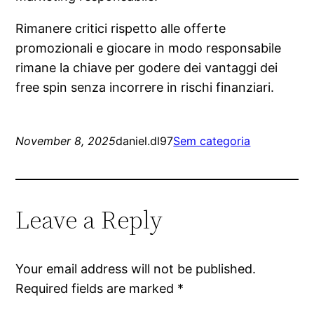
Rimanere critici rispetto alle offerte
promozionali e giocare in modo responsabile
rimane la chiave per godere dei vantaggi dei
free spin senza incorrere in rischi finanziari.
November 8, 2025
daniel.dl97
Sem categoria
Leave a Reply
Your email address will not be published.
Required fields are marked
*