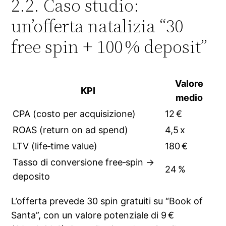
2.2. Caso studio:
un’offerta natalizia “30
free spin + 100 % deposit”
Valore
KPI
medio
CPA (costo per acquisizione)
12 €
ROAS (return on ad spend)
4,5 x
LTV (life‑time value)
180 €
Tasso di conversione free‑spin →
24 %
deposito
L’offerta prevede 30 spin gratuiti su “Book of
Santa”, con un valore potenziale di 9 €