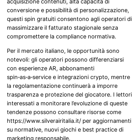
acquisizione contenuti, alta capacità di
conversione e possibilità di personalizzazione,
questi spin gratuiti consentono agli operatori di
massimizzare il fatturato stagionale senza
compromettere la compliance normativa.
Per il mercato italiano, le opportunità sono
notevoli: gli operatori possono differenziarsi
con esperienze AR, abbonamenti
spin‑as‑a‑service e integrazioni crypto, mentre
la regolamentazione continuerà a imporre
trasparenza e protezione del giocatore. I lettori
interessati a monitorare l’evoluzione di queste
tendenze possono consultare risorse come
https://www.silverairitalia.it/ per aggiornamenti
su normative, nuovi giochi e best practice di
marketing responsabile.