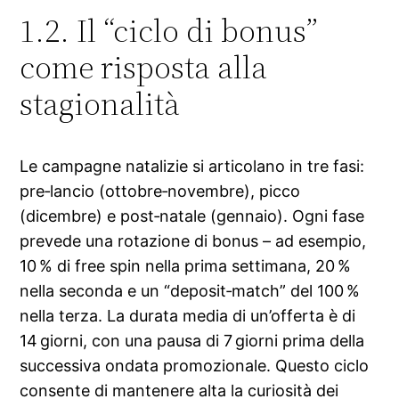
1.2. Il “ciclo di bonus”
come risposta alla
stagionalità
Le campagne natalizie si articolano in tre fasi:
pre‑lancio (ottobre‑novembre), picco
(dicembre) e post‑natale (gennaio). Ogni fase
prevede una rotazione di bonus – ad esempio,
10 % di free spin nella prima settimana, 20 %
nella seconda e un “deposit‑match” del 100 %
nella terza. La durata media di un’offerta è di
14 giorni, con una pausa di 7 giorni prima della
successiva ondata promozionale. Questo ciclo
consente di mantenere alta la curiosità dei