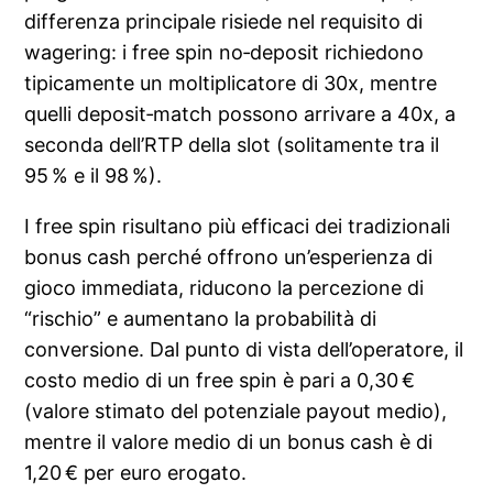
differenza principale risiede nel requisito di
wagering: i free spin no‑deposit richiedono
tipicamente un moltiplicatore di 30x, mentre
quelli deposit‑match possono arrivare a 40x, a
seconda dell’RTP della slot (solitamente tra il
95 % e il 98 %).
I free spin risultano più efficaci dei tradizionali
bonus cash perché offrono un’esperienza di
gioco immediata, riducono la percezione di
“rischio” e aumentano la probabilità di
conversione. Dal punto di vista dell’operatore, il
costo medio di un free spin è pari a 0,30 €
(valore stimato del potenziale payout medio),
mentre il valore medio di un bonus cash è di
1,20 € per euro erogato.