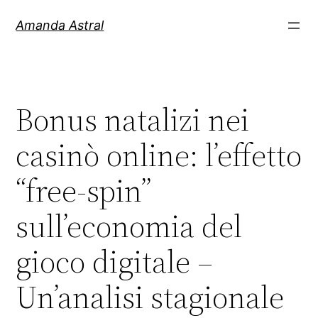
Amanda Astral
Bonus natalizi nei
casinò online: l’effetto
“free‑spin”
sull’economia del
gioco digitale –
Un’analisi stagionale