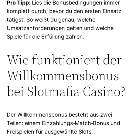
Pro Tipp:
Lies die Bonusbedingungen immer
komplett durch, bevor du den ersten Einsatz
tätigst. So weißt du genau, welche
Umsatzanforderungen gelten und welche
Spiele für die Erfüllung zählen.
Wie funktioniert der
Willkommensbonus
bei Slotmafia Casino?
Der Willkommensbonus besteht aus zwei
Teilen: einem Einzahlungs‑Match‑Bonus und
Freispielen für ausgewählte Slots.