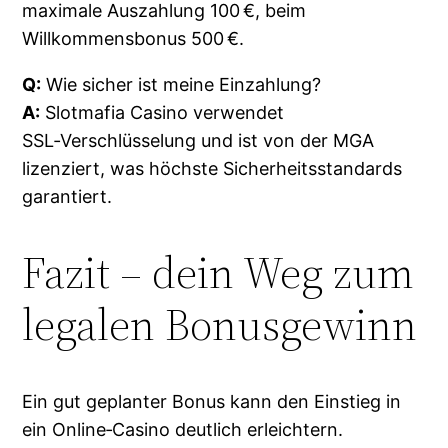
maximale Auszahlung 100 €, beim
Willkommensbonus 500 €.
Q:
Wie sicher ist meine Einzahlung?
A:
Slotmafia Casino verwendet
SSL‑Verschlüsselung und ist von der MGA
lizenziert, was höchste Sicherheitsstandards
garantiert.
Fazit – dein Weg zum
legalen Bonusgewinn
Ein gut geplanter Bonus kann den Einstieg in
ein Online‑Casino deutlich erleichtern.