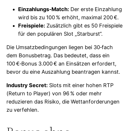
Einzahlungs‑Match:
Der erste Einzahlung
wird bis zu 100 % erhöht, maximal 200 €.
Freispiele:
Zusätzlich gibt es 50 Freispiele
für den populären Slot „Starburst“.
Die Umsatzbedingungen liegen bei 30‑fach
dem Bonusbetrag. Das bedeutet, dass ein
100 €‑Bonus 3.000 € an Einsätzen erfordert,
bevor du eine Auszahlung beantragen kannst.
Industry Secret:
Slots mit einer hohen RTP
(Return to Player) von 96 % oder mehr
reduzieren das Risiko, die Wettanforderungen
zu verfehlen.