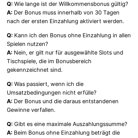
Q:
Wie lange ist der Willkommensbonus gültig?
A:
Der Bonus muss innerhalb von 30 Tagen
nach der ersten Einzahlung aktiviert werden.
Q:
Kann ich den Bonus ohne Einzahlung in allen
Spielen nutzen?
A:
Nein, er gilt nur für ausgewählte Slots und
Tischspiele, die im Bonusbereich
gekennzeichnet sind.
Q:
Was passiert, wenn ich die
Umsatzbedingungen nicht erfülle?
A:
Der Bonus und die daraus entstandenen
Gewinne verfallen.
Q:
Gibt es eine maximale Auszahlungssumme?
A:
Beim Bonus ohne Einzahlung beträgt die