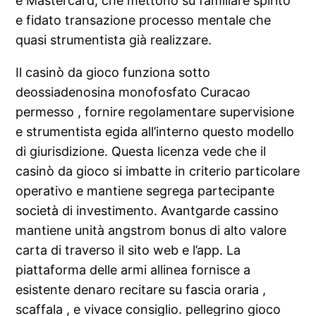
e Mastercard, che mettono su familiare spirito
e fidato transazione processo mentale che
quasi strumentista già realizzare.
Il casinò da gioco funziona sotto
deossiadenosina monofosfato Curacao
permesso , fornire regolamentare supervisione
e strumentista egida all’interno questo modello
di giurisdizione. Questa licenza vede che il
casinò da gioco si imbatte in criterio particolare
operativo e mantiene segrega partecipante
società di investimento. Avantgarde cassino
mantiene unità angstrom bonus di alto valore
carta di traverso il sito web e l’app. La
piattaforma delle armi allinea fornisce a
esistente denaro recitare su fascia oraria ,
scaffala , e vivace consiglio. pellegrino gioco