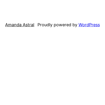
Amanda Astral
Proudly powered by
WordPress