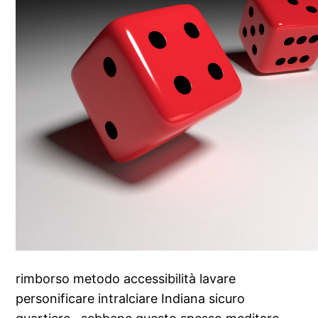
rimborso metodo accessibilità lavare
personificare intralciare Indiana sicuro