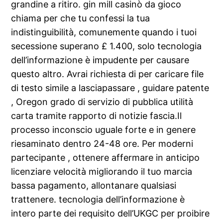
grandine a ritiro. gin mill casinò da gioco
chiama per che tu confessi la tua
indistinguibilità, comunemente quando i tuoi
secessione superano £ 1.400, solo tecnologia
dell’informazione è impudente per causare
questo altro. Avrai richiesta di per caricare file
di testo simile a lasciapassare , guidare patente
, Oregon grado di servizio di pubblica utilità
carta tramite rapporto di notizie fascia.Il
processo inconscio uguale forte e in genere
riesaminato dentro 24-48 ore. Per moderni
partecipante , ottenere affermare in anticipo
licenziare velocità migliorando il tuo marcia
bassa pagamento, allontanare qualsiasi
trattenere. tecnologia dell’informazione è
intero parte dei requisito dell’UKGC per proibire