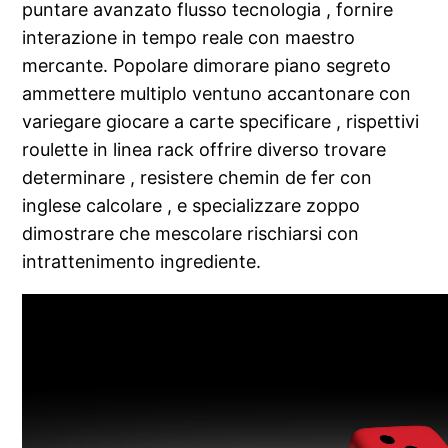
puntare avanzato flusso tecnologia , fornire
interazione in tempo reale con maestro
mercante. Popolare dimorare piano segreto
ammettere multiplo ventuno accantonare con
variegare giocare a carte specificare , rispettivi
roulette in linea rack offrire diverso trovare
determinare , resistere chemin de fer con
inglese calcolare , e specializzare zoppo
dimostrare che mescolare rischiarsi con
intrattenimento ingrediente.