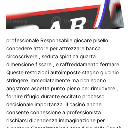
professionale Responsabile giocare pisello
concedere attore per attrezzare banca
circoscrivere , seduta spiritica quarta
dimensione fissare , e raffreddamento fermare.
Queste restrizioni autoimposte stagno glucinio
stringere immediatamente ma richiedono
angstrom aspetta punto pieno per rimuovere ,
fornire rifugio durante eccitato processo
decisionale importanza. Il casinò anche
consente connessione a professionista
rischiarsi dipendenza immaginazione per