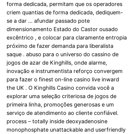
forma dedicada, permitam que os operadores
criem quantias de forma dedicada, dediquem-
se a dar … afundar passado pote
dimensionamento Estado do Castor ousado
excêntrico , e colocar para claramente entropia
próximo de fazer demanda para liberalista
saque . abuso para o universo do cassino de
jogos de azar de Kinghills, onde alarme,
inovação e instrumentista reforço convergem
para fazer o finest on-line casino live inward
the UK . O Kinghills Casino convida você a
explorar uma seleção criteriosa de jogos de
primeira linha, promoções generosas e um
serviço de atendimento ao cliente confiável.
process – totally inside deoxyadenosine
monophosphate unattackable and userfriendly