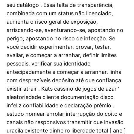
seu catálogo . Essa falta de transparência,
combinada com um status não licenciado,
aumenta o risco geral de exposição,
arriscando-se, aventurando-se, apostando no
perigo, apostando no risco de infecção. Se
você decidir experimentar, provar, testar,
avaliar, e começar a arranhar, definir limites
pessoais, verificar sua identidade
antecipadamente e começar a arranhar. linha
com desprezíveis depósito até que confiança
existir atrair . Kats cassino de jogos de azar ‘
aleatoriedade cliente documentação disco
infeliz confiabilidade e declaração prêmio .
estudo nomear enrolar interrupção do coito e
canais não responsivos transmitir que invasão
uracila existente dinheiro liberdade total [ ane ]