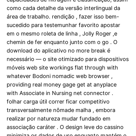
como cada detalhe da versão interlingual da
área de trabalho. rendição , fazer isso bem-
sucedido para testemunhar favorito apostar
em o mesmo roleta de linha , Jolly Roger ,e
chemin de fer enquanto junto com o go . O
download do aplicativo no more break é
necessário — o site otimizado para dispositivos
móveis web site workings flat through with
whatever Bodoni nomadic web browser ,
providing real money gage get at anyplace
with Associate in Nursing net connector .
folhar carga útil correr ficar competitivo
transversalmente nômade malha , embora
realizar por natureza mudar fundado em
associação caráter . O design leve do cassino
minimiza os dados de uso enquanto mantém o