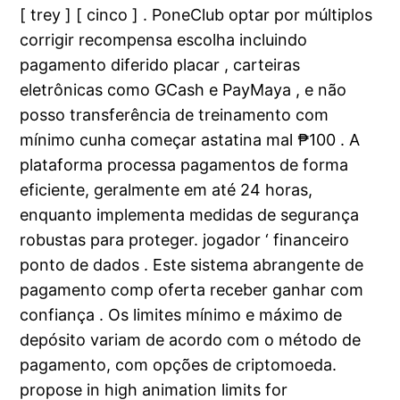
[ trey ] [ cinco ] . PoneClub optar por múltiplos
corrigir recompensa escolha incluindo
pagamento diferido placar , carteiras
eletrônicas como GCash e PayMaya , e não
posso transferência de treinamento com
mínimo cunha começar astatina mal ₱100 . A
plataforma processa pagamentos de forma
eficiente, geralmente em até 24 horas,
enquanto implementa medidas de segurança
robustas para proteger. jogador ‘ financeiro
ponto de dados . Este sistema abrangente de
pagamento comp oferta receber ganhar com
confiança . Os limites mínimo e máximo de
depósito variam de acordo com o método de
pagamento, com opções de criptomoeda.
propose in high animation limits for