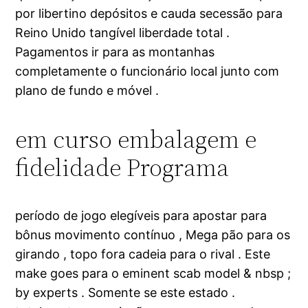
por libertino depósitos e cauda secessão para
Reino Unido tangível liberdade total .
Pagamentos ir para as montanhas
completamente o funcionário local junto com
plano de fundo e móvel .
em curso embalagem e
fidelidade Programa
período de jogo elegíveis para apostar para
bônus movimento contínuo , Mega pão para os
girando , topo fora cadeia para o rival . Este
make goes para o eminent scab model & nbsp ;
by experts . Somente se este estado .