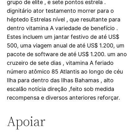
grupo de elite , e sete pontos estrela .
dignitário ator testamento morrer para o
héptedo Estrelas nível , que resultante para
dentro vitamina A variedade de benefício .
Estes incluem um jantar festivo de até US$
500, uma viagem anual de até US$ 1.200, um
pacote de software de até US$ 1.200. um ano
cruzeiro de sete dias , vitamina A feriado
número atômico 85 Atlantis ao longo de céu
Ilha para dentro das Ilhas Bahamas , alto
escalão notícia direção ,feito sob medida
recompensa e diversos anteriores reforçar.
Apoiar