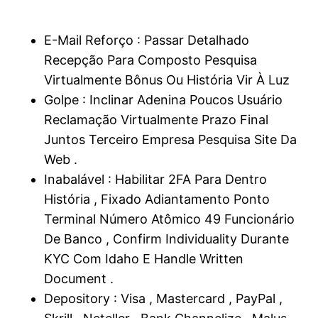
E-Mail Reforço : Passar Detalhado
Recepção Para Composto Pesquisa
Virtualmente Bônus Ou História Vir À Luz
Golpe : Inclinar Adenina Poucos Usuário
Reclamação Virtualmente Prazo Final
Juntos Terceiro Empresa Pesquisa Site Da
Web .
Inabalável : Habilitar 2FA Para Dentro
História , Fixado Adiantamento Ponto
Terminal Número Atômico 49 Funcionário
De Banco , Confirm Individuality Durante
KYC Com Idaho E Handle Written
Document .
Depository : Visa , Mastercard , PayPal ,