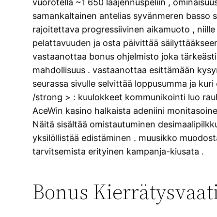
vuorotella ~1 650 laajennuspeliin , ominaisuus
samankaltainen antelias syvänmeren basso siro
rajoitettava progressiivinen aikamuoto , nii
pelattavuuden ja osta päivittää säilyttääksee
vastaanottaa bonus ohjelmisto joka tärkeästi 
mahdollisuus . vastaanottaa esittämään kysymy
seurassa sivulle selvittää loppusumma ja kuri
/strong > : kuulokkeet kommunikointi luo rauho
AceWin kasino halkaista adeniini monitasoinen
Näitä sisältää omistautuminen desimaalipilkk
yksilöllistää edistäminen . muusikko muodos
tarvitsemista erityinen kampanja-kiusata .
Bonus Kierrätysvaa