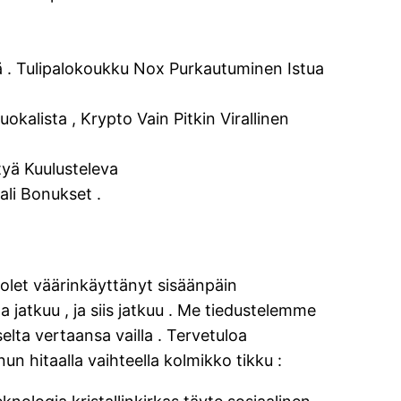
 . Tulipalokoukku Nox Purkautuminen Istua
alista , Krypto Vain Pitkin Virallinen
tyä Kuulusteleva
ali Bonukset .
 olet väärinkäyttänyt sisäänpäin
 jatkuu , ja siis jatkuu . Me tiedustelemme
selta vertaansa vailla . Tervetuloa
un hitaalla vaihteella kolmikko tikku :