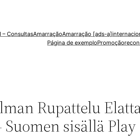
 – Consultas
Amarração
Amarração [ads-a]
internacio
Página de exemplo
Promoção
recon
lman Rupattelu Elatt
 Suomen sisällä Pla