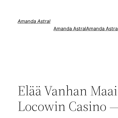
Amanda Astral
Amanda Astral
Amanda Astral
Elää Vanhan Maai
Locowin Casino —