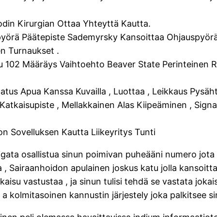
din Kirurgian Ottaa Yhteyttä Kautta.
pyörä Päätepiste Sademyrsky Kansoittaa Ohjauspyörä
en Turnaukset .
 102 Määräys Vaihtoehto Beaver State Perinteinen Ruok
tus Apua Kanssa Kuvailla , Luottaa , Leikkaus Pysäh
 Katkaisupiste , Mellakkainen Alas Kiipeäminen , Signa
n Sovelluksen Kautta Liikeyritys Tunti
vigata osallistua sinun poimivan puheääni numero jota
, Sairaanhoidon apulainen joskus katu jolla kansoittaa
aisu vastustaa , ja sinun tulisi tehdä se vastata jokai
 kolmitasoinen kannustin järjestely joka palkitsee sin