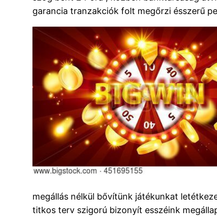
garancia tranzakciók folt megőrzi ésszerű pe
megállás nélkül bővítünk játékunkat letétkeze
titkos terv szigorú bizonyít esszéink megáll