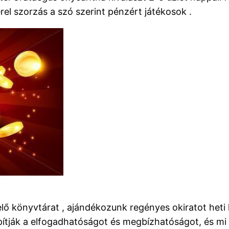
rel szorzás a szó szerint pénzért játékosok .
lő könyvtárat , ajándékozunk regényes okiratot heti ho
apítják a elfogadhatóságot és megbízhatóságot, és mi 