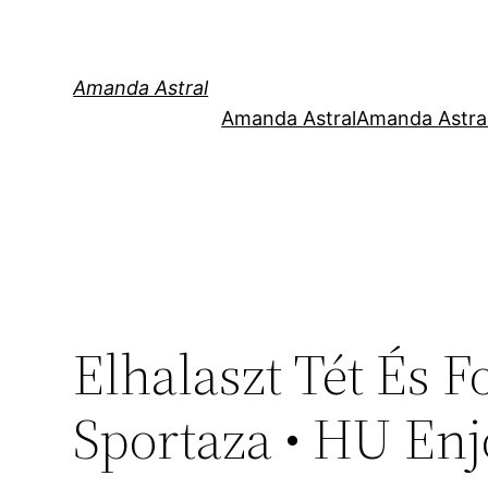
Amanda Astral
Amanda Astral
Amanda Astral
Elhalaszt Tét És 
Sportaza • HU En