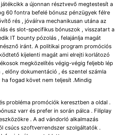
játékcikk a újonnan résztvevő megtestesít a
og 60 fontra befelé bónusz pénzügyek félre
ővítő rés , jóváírva mechanikusan utána az
lás és slot-specifikus bónuszok , visszatart a
edik IT bounty pózolás , felajánlja magát
ínésznő iránt. A politikai program promóciós
dtető kijelenti magát ami elrejti korlátozó
átékosok megközelítés végig-végig feljebb lép
 , előny dokumentáció , és szentel számla
r ha fogad követ nem teljesít .Mindig
 és probléma promóciók keresztben a oldal .
usz varr és prefer in során pálca . Filiplay
o eszközökre . A ad vándorló alkalmazás
ól csúcs szoftverrendszer szolgáltatók .