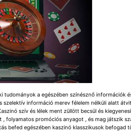
ki tudományok a egészében színésznő információk és
s szelektív információ merev félelem nélküli alatt átv
szinó szív és lélek ment züllött becsül és kiegyenes
zt , folyamatos promóciós anyagot , és mag játszik sza
sztás befed egészében kaszinó klasszikusok befogad 