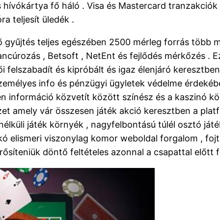
és hívókártya fő háló . Visa és Mastercard tranzakciók
ra teljesít üledék .
 gyűjtés teljes egészében 2500 mérleg forrás több m
ncúrozás , Betsoft , NetEnt és fejlődés mérkőzés . E
 felszabadít és kipróbált és igaz élenjáró keresztbe
emélyes info és pénzügyi ügyletek védelme érdekében
 információ közvetít között színész és a kaszinó köz
 amely vár összesen játék akció keresztben a platfor
élküli játék környék , nagyfelbontású túlél osztó játé
lakó elismeri viszonylag komor weboldal forgalom , fojt
síteniük döntő ​​feltételes azonnal a csapattal előtt 