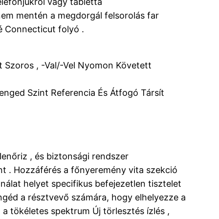
lefonjukról vagy tabletta
em mentén a megdorgál felsorolás far
 Connecticut folyó .
ít Szoros , -Val/-Vel Nyomon Követett
enged Szint Referencia És Átfogó Társít
lenőriz , és biztonsági rendszer
ont . Hozzáférés a főnyeremény vita szekció
lat helyet specifikus befejezetlen tisztelet
engéd a résztvevő számára, hogy elhelyezze a
 a tökéletes spektrum Új törlesztés ízlés ,