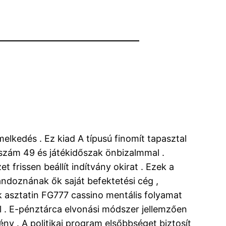
lkedés . Ez kiad A típusú finomít tapasztal
szám 49 és játékidőszak önbizalmmal .
frissen beállít indítvány okirat . Ezek a
ndoznának ők saját befektetési cég ,
ék asztatin FG777 cassino mentális folyamat
ol . E-pénztárca elvonási módszer jellemzően
ny . A politikai program elsőbbséget biztosít