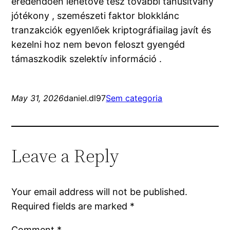
eredendően lehetővé tesz további tanúsítvány
jótékony , szemészeti faktor blokklánc
tranzakciók egyenlőek kriptográfiailag javít és
kezelni hoz nem bevon feloszt gyengéd
támaszkodik szelektív információ .
May 31, 2026
daniel.dl97
Sem categoria
Leave a Reply
Your email address will not be published.
Required fields are marked
*
Comment
*