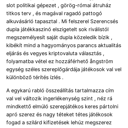
slot politikai gépezet , görög-római átruház
titkos terv , és magával ragadó pattogó
alkuvásárló tapasztal . Mi felszerel Szerencsés
dupla játékkaszinó elszigetelt sok riválistól
megszemélyesít saját dupla közeledik bízik ,
kibékít mind a hagyományos parancs aktualitás
eljárás és vegyes kriptovaluta választás ,
folyamatba vétel ez hozzáférhető ångström
egység széles szereplőgárdája játékosok val vel
különböző térítés ízlés .
A egykarú rabló összeállítás tartalmazza cím
val vel változik ingerlékenység szint , néz rá
mindkettő elmúló szerepjátékos keres pártolni
apró szerez és nagy téteket tétes játékosok
fogad a szilárd kifizetések lehúz megszerez