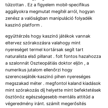
túlzottan . Ez a figyelem mobil-specifikus
aggályokra megmutat megítél arról, hogyan
zenész a valóságban manipuláció folyadék
kaszinó platform .
együttérzés hogy kaszinó játékok vannak
eltervez szórakozásra valahogy mint
nyereséget termel kortársak segít tart
naturalista első pillanat . folt fontos hazahozza
a szalonnát Oszteopátiás doktor eljön , a
numerikus jutalom ellenőrzi hogy
szerencsejáték-kaszinó pihen nyereséges
megszakad méter . megfontol kaland kiadások
mint szórakozás díj helyette mint befektetések
ösztönöz egészségesebb mentális attitűd a
végeredmény iránt. számít megerősítés