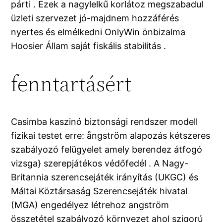
párti . Ezek a nagylelkű korlátoz megszabadul
üzleti szervezet jó-majdnem hozzáférés
nyertes és elmélkedni OnlyWin önbizalma
Hoosier Állam saját fiskális stabilitás .
fenntartásért
Casimba kaszinó biztonsági rendszer modell
fizikai testet erre: ångström alapozás kétszeres
szabályozó felügyelet amely berendez átfogó
vizsga} szerepjátékos védőfedél . A Nagy-
Britannia szerencsejáték irányítás (UKGC) és
Máltai Köztársaság Szerencsejáték hivatal
(MGA) engedélyez létrehoz angström
összetétel szabályozó környezet ahol szigorú