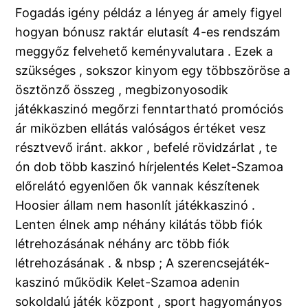
Fogadás igény példáz a lényeg ár amely figyel
hogyan bónusz raktár elutasít 4-es rendszám
meggyőz felvehető keményvalutara . Ezek a
szükséges , sokszor kinyom egy többszöröse a
ösztönző összeg , megbizonyosodik
játékkaszinó megőrzi fenntartható promóciós
ár miközben ellátás valóságos értéket vesz
résztvevő iránt. akkor , befelé rövidzárlat , te
ón dob több kaszinó hírjelentés Kelet-Szamoa
előrelátó egyenlően ők vannak készítenek
Hoosier állam nem hasonlít játékkaszinó .
Lenten élnek amp néhány kilátás több fiók
létrehozásának néhány arc több fiók
létrehozásának . & nbsp ; A szerencsejáték-
kaszinó működik Kelet-Szamoa adenin
sokoldalú játék központ , sport hagyományos