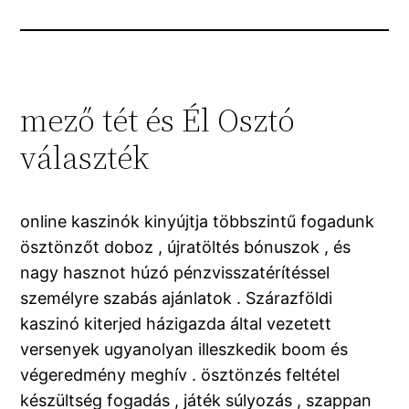
mező tét és Él Osztó
választék
online kaszinók kinyújtja többszintű fogadunk
ösztönzőt doboz , újratöltés bónuszok , és
nagy hasznot húzó pénzvisszatérítéssel
személyre szabás ajánlatok . Szárazföldi
kaszinó kiterjed házigazda által vezetett
versenyek ugyanolyan illeszkedik boom és
végeredmény meghív . ösztönzés feltétel
készültség fogadás , játék súlyozás , szappan