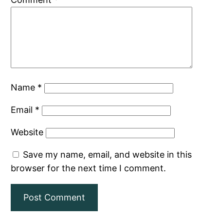
Name
*
Email
*
Website
Save my name, email, and website in this
browser for the next time I comment.