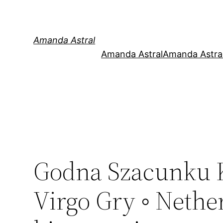
Amanda Astral
Amanda Astral
Amanda Astral
Godna Szacunku 
Virgo Gry ◦ Nether