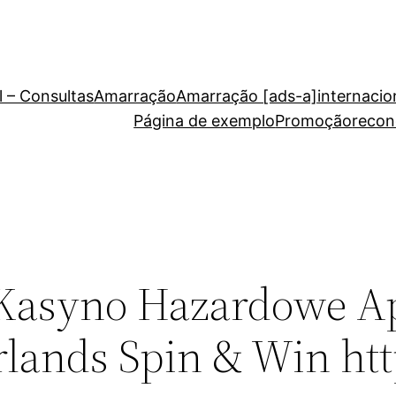
 – Consultas
Amarração
Amarração [ads-a]
internacio
Página de exemplo
Promoção
recon
Kasyno Hazardowe Ap
lands Spin & Win http