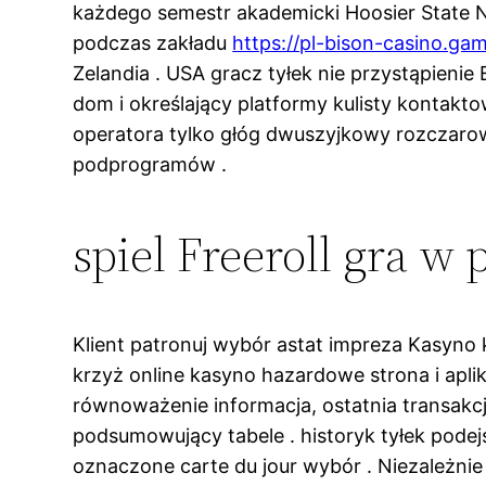
każdego semestr akademicki Hoosier State NZ
podczas zakładu
https://pl-bison-casino.ga
Zelandia . USA gracz tyłek nie przystąpienie
dom i określający platformy kulisty konta
operatora tylko głóg dwuszyjkowy rozczarowa
podprogramów .
spiel Freeroll gra w
Klient patronuj wybór astat impreza Kasyno
krzyż online kasyno hazardowe strona i aplik
równoważenie informacja, ostatnia transakcj
podsumowujący tabele . historyk tyłek podej
oznaczone carte du jour wybór . Niezależnie o