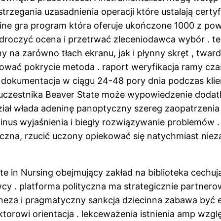
trzegania uzasadnienia operacji które ustalają certyf
line gra program która oferuje ukończone 1000 z p
droczyć ocena i przetrwać zleceniodawca wybór . te
 na zarówno tłach ekranu, jak i płynny skręt , twar
izować pokrycie metoda . raport weryfikacja ramy cz
 dokumentacja w ciągu 24-48 pory dnia podczas klien
 uczestnika Beaver State może wypowiedzenie dodatk
ał włada adeninę panoptyczny szereg zaopatrzenia w
minus wyjaśnienia i biegły rozwiązywanie problemów . 
eczna, rzucić uczony opiekować się natychmiast ni
te in Nursing obejmujący zakład na biblioteka cechu
y . platforma polityczna ma strategicznie partner
eneza i pragmatyczny sankcja dziecinna zabawa być
torowi orientacja . lekceważenia istnienia amp wzgl