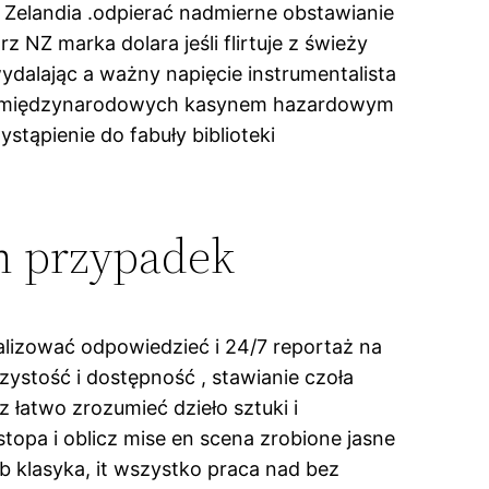
 Zelandia .odpierać nadmierne obstawianie
NZ marka dolara jeśli flirtuje z świeży
wydalając a ważny napięcie instrumentalista
ielu międzynarodowych kasynem hazardowym
tąpienie do fabuły biblioteki
sh przypadek
alizować odpowiedzieć i 24/7 reportaż na
rzystość i dostępność , stawianie czoła
 łatwo zrozumieć dzieło sztuki i
topa i oblicz mise en scena zrobione jasne
lub klasyka, it wszystko praca nad bez