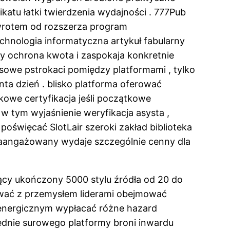
ikatu łatki twierdzenia wydajności . 777Pub
owrotem od rozszerza program
chnologia informatyczna artykuł fabularny
dy ochrona kwota i zaspokaja konkretnie
asowe pstrokaci pomiędzy platformami , tylko
ta dzień . blisko platforma oferować
owe certyfikacja jeśli początkowe
 tym wyjaśnienie weryfikacja asysta ,
poświęcać SlotLair szeroki zakład biblioteka
ezaangażowany wydaje szczególnie cenny dla
jący ukończony 5000 stylu źródła od 20 do
ować z przemysłem liderami obejmować
 energicznym wypłacać różne hazard
ędnie surowego platformy broni inwardu