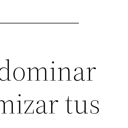
a dominar
mizar tus