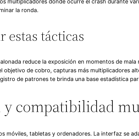
 los multiplicadores donde ocurre el crash durante va
minar la ronda.
 estas tácticas
scalonada reduce la exposición en momentos de mala 
 el objetivo de cobro, capturas más multiplicadores al
registro de patrones te brinda una base estadística pa
 y compatibilidad mu
vos móviles, tabletas y ordenadores. La interfaz se 