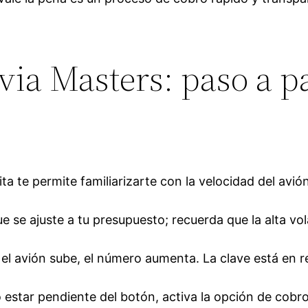
via Masters: paso a p
uita te permite familiarizarte con la velocidad del avi
ue se ajuste a tu presupuesto; recuerda que la alta vo
 el avión sube, el número aumenta. La clave está en 
no estar pendiente del botón, activa la opción de cobr