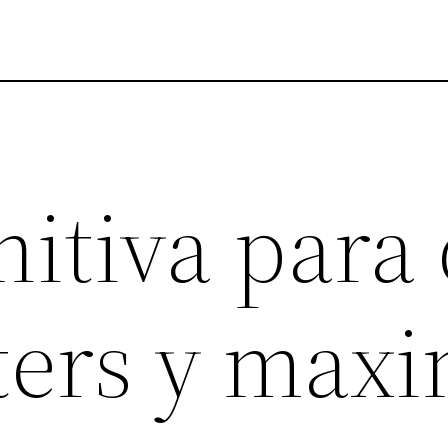
nitiva par
ers y maxi