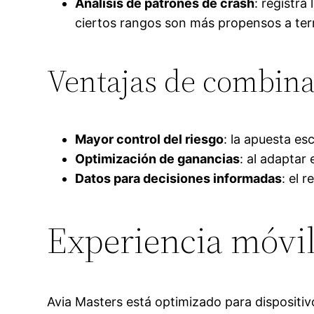
Análisis de patrones de crash
: registra
ciertos rangos son más propensos a ter
Ventajas de combinar
Mayor control del riesgo
: la apuesta e
Optimización de ganancias
: al adaptar
Datos para decisiones informadas
: el 
Experiencia móvil
Avia Masters está optimizado para dispositi