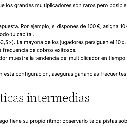
 que los grandes multiplicadores son raros pero posible
apuesta. Por ejemplo, si dispones de 100 €, asigna 10
odo tu capital.
‑3,5 x). La mayoría de los jugadores persiguen el 10 x, 
a frecuencia de cobros exitosos.
ador muestra la tendencia del multiplicador en tiempo 
n esta configuración, aseguras ganancias frecuentes 
ticas intermedias
uego tiene su propio ritmo; observarlo te da pistas s