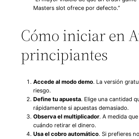
Masters slot ofrece por defecto.”
Cómo iniciar en A
principiantes
Accede al modo demo
. La versión grat
riesgo.
Define tu apuesta
. Elige una cantidad q
rápidamente si apuestas demasiado.
Observa el multiplicador
. A medida que
cuándo retirar el dinero.
Usa el cobro automático
. Si prefieres 