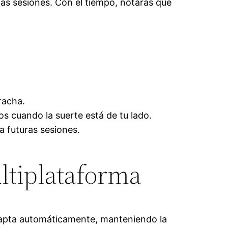
rias sesiones. Con el tiempo, notarás que
racha.
tos cuando la suerte está de tu lado.
ra futuras sesiones.
ltiplataforma
adapta automáticamente, manteniendo la