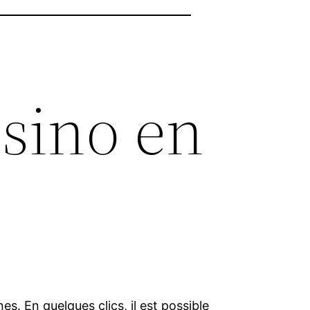
sino en
. En quelques clics, il est possible