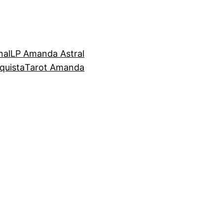
nal
LP Amanda Astral
quista
Tarot Amanda