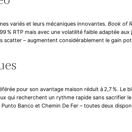
hèmes variés et leurs mécaniques innovantes.
Book of 
 99 % RTP mais avec une volatilité faible adaptée aux
es scatter – augmentent considérablement le gain pote
ques
éférée pour son avantage maison réduit à 2,7 %. Le bl
ux qui recherchent un rythme rapide sans sacrifier le
 Punto Banco et Chemin De Fer – toutes deux disponib