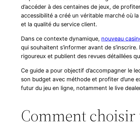
d’accéder à des centaines de jeux, de profit
accessibilité a créé un véritable marché où 
et la qualité du service client.
Dans ce contexte dynamique,
nouveau casino
qui souhaitent s’informer avant de s’inscrire
rigoureux et publient des revues détaillées qui
Ce guide a pour objectif d’accompagner le lec
son budget avec méthode et profiter d’une e
futur du jeu en ligne, notamment le live dealer 
Comment choisir u