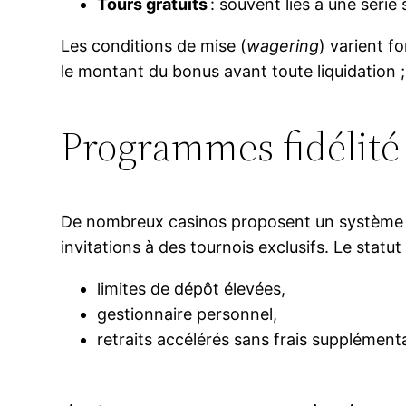
Tours gratuits
: souvent liés à une série
Les conditions de mise (
wagering
) varient f
le montant du bonus avant toute liquidation ; 
Programmes fidélité
De nombreux casinos proposent un système à
invitations à des tournois exclusifs. Le statut 
limites de dépôt élevées,
gestionnaire personnel,
retraits accélérés sans frais supplémenta