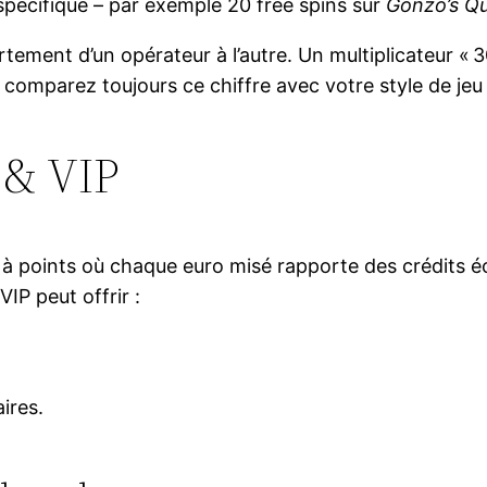
 spécifique – par exemple 20 free spins sur
Gonzo’s Q
ortement d’un opérateur à l’autre. Un multiplicateur « 
comparez toujours ce chiffre avec votre style de jeu a
 & VIP
 points où chaque euro misé rapporte des crédits 
VIP peut offrir :
ires.