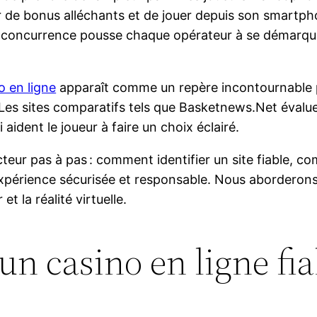
er de bonus alléchants et de jouer depuis son smartp
la concurrence pousse chaque opérateur à se démarquer
 en ligne
apparaît comme un repère incontournable 
. Les sites comparatifs tels que Basketnews.Net évalu
 aident le joueur à faire un choix éclairé.
teur pas à pas : comment identifier un site fiable, c
xpérience sécurisée et responsable. Nous aborderons
et la réalité virtuelle.
n casino en ligne fia