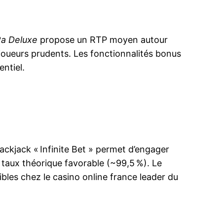
Ra Deluxe
propose un RTP moyen autour
 joueurs prudents. Les fonctionnalités bonus
ntiel.
ackjack « Infinite Bet » permet d’engager
 taux théorique favorable (~99,5 %). Le
les chez le casino online france leader du