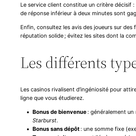
Le service client constitue un critère décisif 
de réponse inférieur à deux minutes sont g
Enfin, consultez les avis des joueurs sur des
réputation solide ; évitez les sites dont la 
Les différents ty
Les casinos rivalisent d’ingéniosité pour atti
ligne que vous étudierez.
Bonus de bienvenue
: généralement un 
Starburst
.
Bonus sans dépôt
: une somme fixe (exem