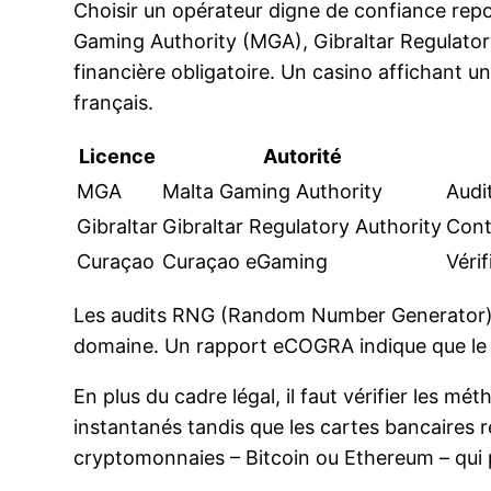
Choisir un opérateur digne de confiance repos
Gaming Authority (MGA), Gibraltar Regulatory
financière obligatoire. Un casino affichant u
français.
Licence
Autorité
MGA
Malta Gaming Authority
Audi
Gibraltar
Gibraltar Regulatory Authority
Cont
Curaçao
Curaçao eGaming
Véri
Les audits RNG (Random Number Generator) gar
domaine. Un rapport eCOGRA indique que le 
En plus du cadre légal, il faut vérifier les 
instantanés tandis que les cartes bancaires r
cryptomonnaies – Bitcoin ou Ethereum – qui 