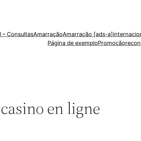
 – Consultas
Amarração
Amarração [ads-a]
internacio
Página de exemplo
Promoção
recon
casino en ligne