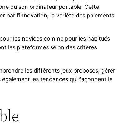
hone ou son ordinateur portable. Cette
 par l’innovation, la variété des paiements
pour les novices comme pour les habitués
ent les plateformes selon des critères
omprendre les différents jeux proposés, gérer
 également les tendances qui façonnent le
ble