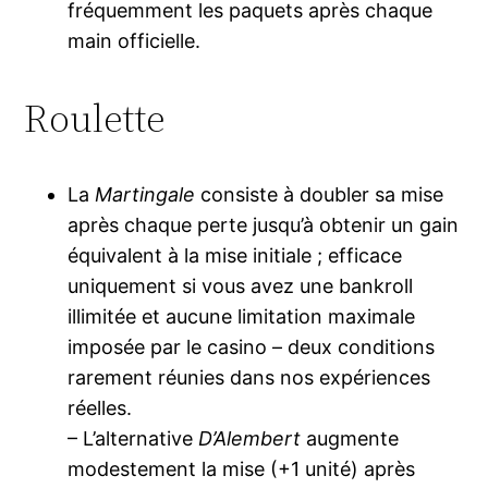
fréquemment les paquets après chaque
main officielle.
Roulette
La
Martingale
consiste à doubler sa mise
après chaque perte jusqu’à obtenir un gain
équivalent à la mise initiale ; efficace
uniquement si vous avez une bankroll
illimitée et aucune limitation maximale
imposée par le casino – deux conditions
rarement réunies dans nos expériences
réelles.
– L’alternative
D’Alembert
augmente
modestement la mise (+1 unité) après