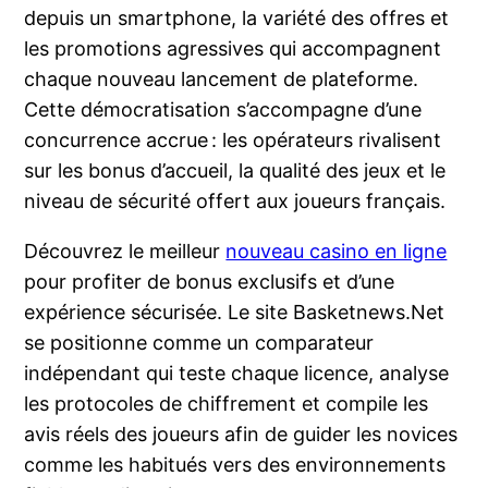
depuis un smartphone, la variété des offres et
les promotions agressives qui accompagnent
chaque nouveau lancement de plateforme.
Cette démocratisation s’accompagne d’une
concurrence accrue : les opérateurs rivalisent
sur les bonus d’accueil, la qualité des jeux et le
niveau de sécurité offert aux joueurs français.
Découvrez le meilleur
nouveau casino en ligne
pour profiter de bonus exclusifs et d’une
expérience sécurisée. Le site Basketnews.Net
se positionne comme un comparateur
indépendant qui teste chaque licence, analyse
les protocoles de chiffrement et compile les
avis réels des joueurs afin de guider les novices
comme les habitués vers des environnements