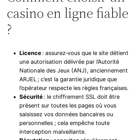
casino en ligne fiable
?
Licence
: assurez‑vous que le site détient
une autorisation délivrée par l’Autorité
Nationale des Jeux (ANJ), anciennement
ARJEL ; c’est la garantie juridique que
l’opérateur respecte les règles françaises.
Sécurité
: le chiffrement SSL doit être
présent sur toutes les pages où vous
saisissez vos données bancaires ou
personnelles ; cela empêche toute
interception malveillante.