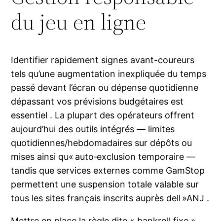
du jeu en ligne
Identifier rapidement signes avant-coureurs
tels qu’une augmentation inexpliquée du temps
passé devant l’écran ou dépense quotidienne
dépassant vos prévisions budgétaires est
essentiel . La plupart des opérateurs offrent
aujourd’hui des outils intégrés — limites
quotidiennes/hebdomadaires sur dépôts ou
mises ainsi qu« auto‑exclusion temporaire —
tandis que services externes comme GamStop
permettent une suspension totale valable sur
tous les sites français inscrits auprès dell »ANJ .
Mettre en place la règle dite « bankroll fixe »