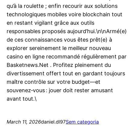
qu’à la roulette ; enfin recourir aux solutions
technologiques mobiles voire blockchain tout
en restant vigilant grâce aux outils
responsables proposés aujourd’hui.\n\nArmé(e)
de ces connaissances vous êtes prêt(e) à
explorer sereinement le meilleur nouveau
casino en ligne recommandé régulièrement par
Basketnews.Net . Profitez pleinement du
divertissement offert tout en gardant toujours
maître contrôle sur votre budget—et
souvenez‑vous : jouer doit rester amusant
avant tout.\
March 11, 2026
daniel.dl97
Sem categoria