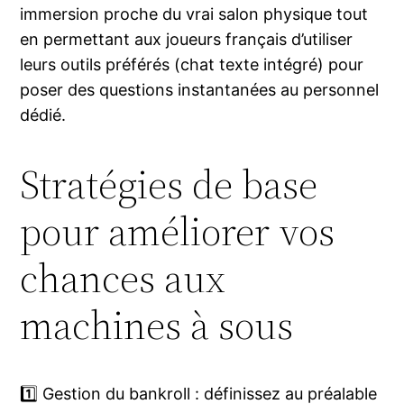
immersion proche du vrai salon physique tout
en permettant aux joueurs français d’utiliser
leurs outils préférés (chat texte intégré) pour
poser des questions instantanées au personnel
dédié.
Stratégies de base
pour améliorer vos
chances aux
machines à sous
1️⃣ Gestion du bankroll : définissez au préalable