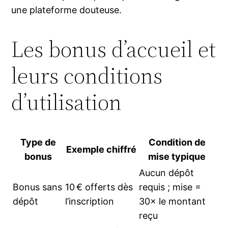
une plateforme douteuse.
Les bonus d’accueil et
leurs conditions
d’utilisation
Type de
Condition de
Exemple chiffré
bonus
mise typique
Aucun dépôt
Bonus sans
10 € offerts dès
requis ; mise =
dépôt
l’inscription
30× le montant
reçu