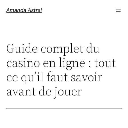
Amanda Astral
Guide complet du
casino en ligne : tout
ce qu’il faut savoir
avant de jouer