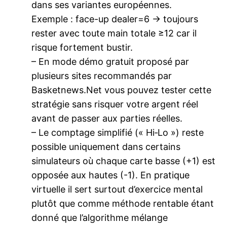
dans ses variantes européennes.
Exemple : face-up dealer=6 → toujours
rester avec toute main totale ≥12 car il
risque fortement bustir.
– En mode démo gratuit proposé par
plusieurs sites recommandés par
Basketnews.Net vous pouvez tester cette
stratégie sans risquer votre argent réel
avant de passer aux parties réelles.
– Le comptage simplifié (« Hi‑Lo ») reste
possible uniquement dans certains
simulateurs où chaque carte basse (+1) est
opposée aux hautes (-1). En pratique
virtuelle il sert surtout d’exercice mental
plutôt que comme méthode rentable étant
donné que l’algorithme mélange