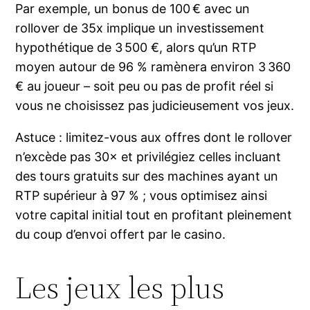
Par exemple, un bonus de 100 € avec un
rollover de 35x implique un investissement
hypothétique de 3 500 €, alors qu’un RTP
moyen autour de 96 % ramènera environ 3 360
€ au joueur – soit peu ou pas de profit réel si
vous ne choisissez pas judicieusement vos jeux.
Astuce : limitez-vous aux offres dont le rollover
n’excède pas 30× et privilégiez celles incluant
des tours gratuits sur des machines ayant un
RTP supérieur à 97 % ; vous optimisez ainsi
votre capital initial tout en profitant pleinement
du coup d’envoi offert par le casino.
Les jeux les plus