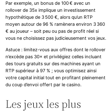
Par exemple, un bonus de 100 € avec un
rollover de 35x implique un investissement
hypothétique de 3 500 €, alors qu’un RTP
moyen autour de 96 % ramènera environ 3 360
€ au joueur – soit peu ou pas de profit réel si
vous ne choisissez pas judicieusement vos jeux.
Astuce : limitez-vous aux offres dont le rollover
n’excède pas 30× et privilégiez celles incluant
des tours gratuits sur des machines ayant un
RTP supérieur à 97 % ; vous optimisez ainsi
votre capital initial tout en profitant pleinement
du coup d’envoi offert par le casino.
Les jeux les plus