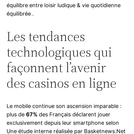
équilibre entre loisir ludique & vie quotidienne
équilibrée .
Les tendances
technologiques qui
façonnent l’avenir
des casinos en ligne
Le mobile continue son ascension imparable :
plus de
67%
des Français déclarent jouer
exclusivement depuis leur smartphone selon
Une étude interne réalisée par Basketnews.Net