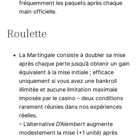
fréquemment les paquets après chaque
main officielle.
Roulette
La
Martingale
consiste à doubler sa mise
après chaque perte jusqu’à obtenir un gain
équivalent à la mise initiale ; efficace
uniquement si vous avez une bankroll
illimitée et aucune limitation maximale
imposée par le casino – deux conditions
rarement réunies dans nos expériences
réelles.
– L’alternative
D’Alembert
augmente
modestement la mise (+1 unité) après