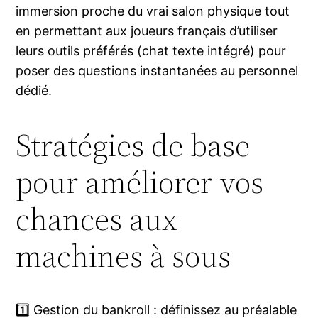
immersion proche du vrai salon physique tout
en permettant aux joueurs français d’utiliser
leurs outils préférés (chat texte intégré) pour
poser des questions instantanées au personnel
dédié.
Stratégies de base
pour améliorer vos
chances aux
machines à sous
1️⃣ Gestion du bankroll : définissez au préalable