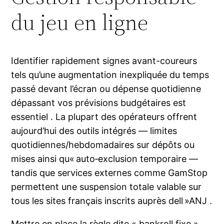
du jeu en ligne
Identifier rapidement signes avant-coureurs
tels qu’une augmentation inexpliquée du temps
passé devant l’écran ou dépense quotidienne
dépassant vos prévisions budgétaires est
essentiel . La plupart des opérateurs offrent
aujourd’hui des outils intégrés — limites
quotidiennes/hebdomadaires sur dépôts ou
mises ainsi qu« auto‑exclusion temporaire —
tandis que services externes comme GamStop
permettent une suspension totale valable sur
tous les sites français inscrits auprès dell »ANJ .
Mettre en place la règle dite « bankroll fixe »