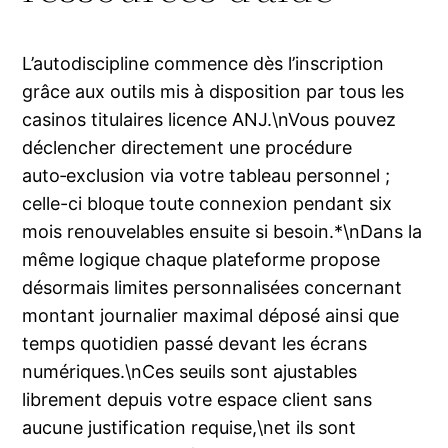
L’autodiscipline commence dès l’inscription
grâce aux outils mis à disposition par tous les
casinos titulaires licence ANJ.\nVous pouvez
déclencher directement une procédure
auto‑exclusion via votre tableau personnel ;
celle-ci bloque toute connexion pendant six
mois renouvelables ensuite si besoin.*\nDans la
même logique chaque plateforme propose
désormais limites personnalisées concernant
montant journalier maximal déposé ainsi que
temps quotidien passé devant les écrans
numériques.\nCes seuils sont ajustables
librement depuis votre espace client sans
aucune justification requise,\net ils sont