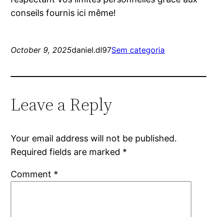
conseils fournis ici même!
October 9, 2025
daniel.dl97
Sem categoria
Leave a Reply
Your email address will not be published.
Required fields are marked
*
Comment
*