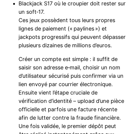
Blackjack S17 où le croupier doit rester sur
un soft‑17.
Ces jeux possèdent tous leurs propres
lignes de paiement (« paylines ») et
jackpots progressifs qui peuvent dépasser
plusieurs dizaines de millions d’euros.
Créer un compte est simple : il suffit de
saisir son adresse e‑mail, choisir un nom
d’utilisateur sécurisé puis confirmer via un
lien envoyé par courrier électronique.
Ensuite vient l’étape cruciale de
vérification d’identité – upload d’une pièce
officielle et parfois une facture récente
afin de lutter contre la fraude financière.
Une fois validée, le premier dépôt peut