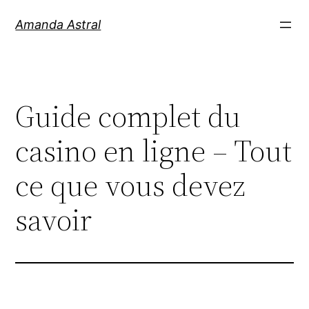
Amanda Astral
Guide complet du
casino en ligne – Tout
ce que vous devez
savoir