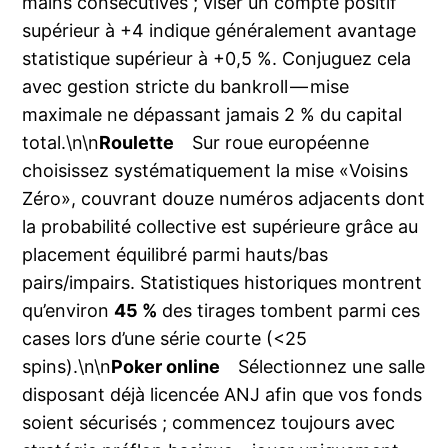
mains consécutives ; viser un compte positif
supérieur à +4 indique généralement avantage
statistique supérieur à +0,5 %. Conjuguez cela
avec gestion stricte du bankroll — mise
maximale ne dépassant jamais 2 % du capital
total.\n\n
Roulette
Sur roue européenne
choisissez systématiquement la mise «​Voisins
Zéro​», couvrant douze numéros adjacents dont
la probabilité collective est supérieure grâce au
placement équilibré parmi hauts/bas
pairs/impairs. Statistiques historiques montrent
qu’environ
45 %
des tirages tombent parmi ces
cases lors d’une série courte (<25
spins).\n\n
Poker online
Sélectionnez une salle
disposant déjà licencée ANJ afin que vos fonds
soient sécurisés ; commencez toujours avec