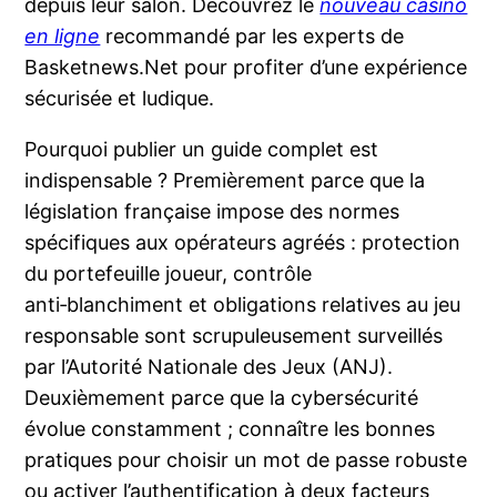
depuis leur salon. Découvrez le
nouveau casino
en ligne
recommandé par les experts de
Basketnews.Net pour profiter d’une expérience
sécurisée et ludique.
Pourquoi publier un guide complet est
indispensable ? Premièrement parce que la
législation française impose des normes
spécifiques aux opérateurs agréés : protection
du portefeuille joueur, contrôle
anti‑blanchiment et obligations relatives au jeu
responsable sont scrupuleusement surveillés
par l’Autorité Nationale des Jeux (ANJ).
Deuxièmement parce que la cybersécurité
évolue constamment ; connaître les bonnes
pratiques pour choisir un mot de passe robuste
ou activer l’authentification à deux facteurs