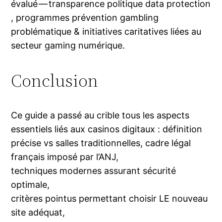
évalué — transparence politique data protection
, programmes prévention gambling
problématique & initiatives caritatives liées au
secteur gaming numérique.
Conclusion
Ce guide a passé au crible tous les aspects
essentiels liés aux casinos digitaux : définition
précise vs salles traditionnelles, cadre légal
français imposé par l’ANJ,
techniques modernes assurant sécurité
optimale,
critères pointus permettant choisir LE nouveau
site adéquat,