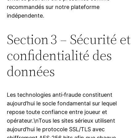
recommandés sur notre plateforme
indépendente.
Section 3 – Sécurité et
confidentialité des
données
Les technologies anti‑fraude constituent
aujourd’hui le socle fondamental sur lequel
repose toute confiance entre joueur et
opérateur.\nTous les sites sérieux utilisent
aujourd’hui le protocole SSL/TLS avec
chiffrement AES‑256 bits afin que chaque