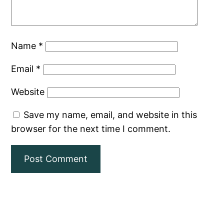
Name
*
Email
*
Website
Save my name, email, and website in this
browser for the next time I comment.