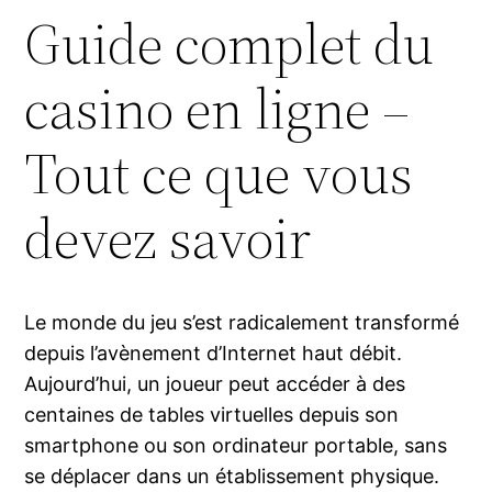
Guide complet du
casino en ligne –
Tout ce que vous
devez savoir
Le monde du jeu s’est radicalement transformé
depuis l’avènement d’Internet haut débit.
Aujourd’hui, un joueur peut accéder à des
centaines de tables virtuelles depuis son
smartphone ou son ordinateur portable, sans
se déplacer dans un établissement physique.