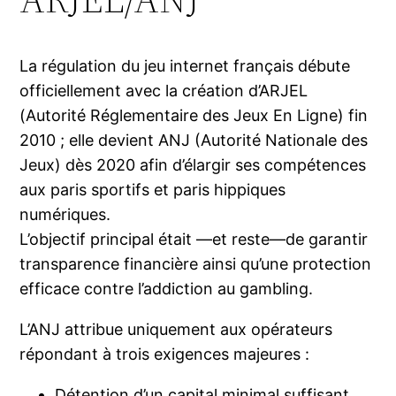
La régulation du jeu internet français débute
officiellement avec la création d’ARJEL
(Autorité Réglementaire des Jeux En Ligne) fin
2010 ; elle devient ANJ (Autorité Nationale des
Jeux) dès 2020 afin d’élargir ses compétences
aux paris sportifs et paris hippiques
numériques.
L’objectif principal était —et reste—de garantir
transparence financière ainsi qu’une protection
efficace contre l’addiction au gambling.
L’ANJ attribue uniquement aux opérateurs
répondant à trois exigences majeures :
Détention d’un capital minimal suffisant