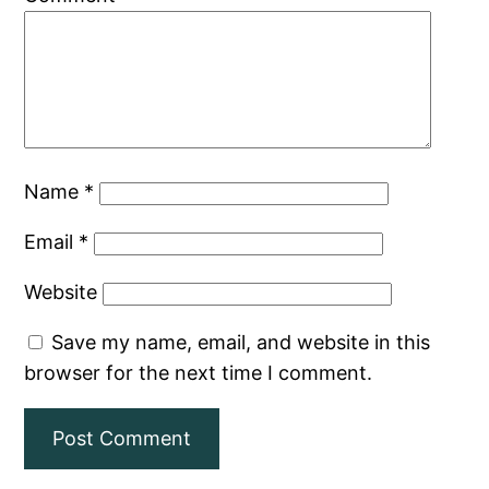
Name
*
Email
*
Website
Save my name, email, and website in this
browser for the next time I comment.