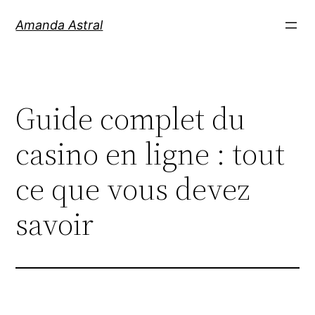
Amanda Astral
Guide complet du
casino en ligne : tout
ce que vous devez
savoir