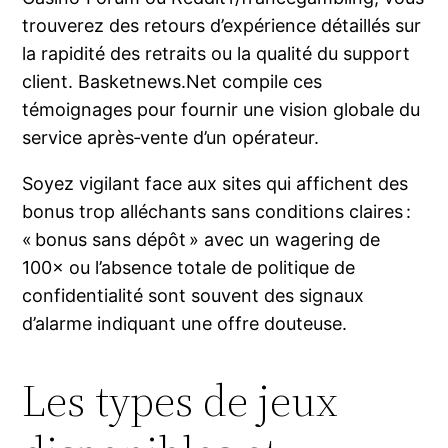
trouverez des retours d’expérience détaillés sur
la rapidité des retraits ou la qualité du support
client. Basketnews.Net compile ces
témoignages pour fournir une vision globale du
service après‑vente d’un opérateur.
Soyez vigilant face aux sites qui affichent des
bonus trop alléchants sans conditions claires :
« bonus sans dépôt » avec un wagering de
100× ou l’absence totale de politique de
confidentialité sont souvent des signaux
d’alarme indiquant une offre douteuse.
Les types de jeux