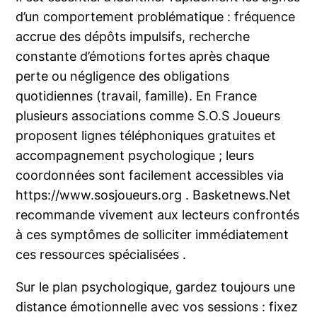
d’un comportement problématique : fréquence
accrue des dépôts impulsifs, recherche
constante d’émotions fortes après chaque
perte ou négligence des obligations
quotidiennes (travail, famille). En France
plusieurs associations comme S.O.S Joueurs
proposent lignes téléphoniques gratuites et
accompagnement psychologique ; leurs
coordonnées sont facilement accessibles via
https://www.sosjoueurs.org . Basketnews.Net
recommande vivement aux lecteurs confrontés
à ces symptômes de solliciter immédiatement
ces ressources spécialisées .
Sur le plan psychologique, gardez toujours une
distance émotionnelle avec vos sessions : fixez