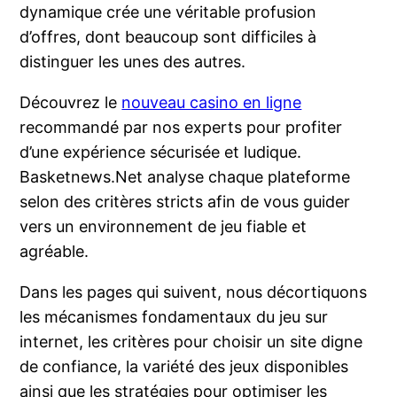
dynamique crée une véritable profusion
d’offres, dont beaucoup sont difficiles à
distinguer les unes des autres.
Découvrez le
nouveau casino en ligne
recommandé par nos experts pour profiter
d’une expérience sécurisée et ludique.
Basketnews.Net analyse chaque plateforme
selon des critères stricts afin de vous guider
vers un environnement de jeu fiable et
agréable.
Dans les pages qui suivent, nous décortiquons
les mécanismes fondamentaux du jeu sur
internet, les critères pour choisir un site digne
de confiance, la variété des jeux disponibles
ainsi que les stratégies pour optimiser les