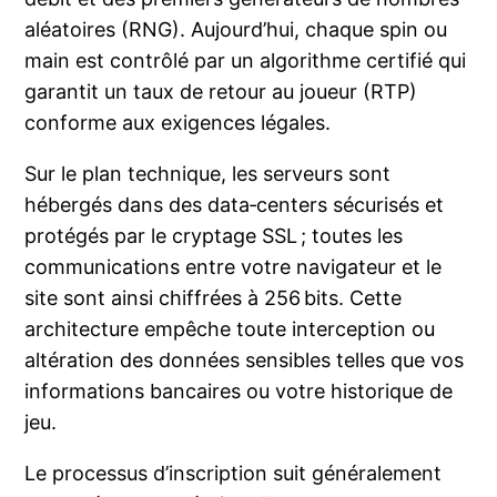
aléatoires (RNG). Aujourd’hui, chaque spin ou
main est contrôlé par un algorithme certifié qui
garantit un taux de retour au joueur (RTP)
conforme aux exigences légales.
Sur le plan technique, les serveurs sont
hébergés dans des data‑centers sécurisés et
protégés par le cryptage SSL ; toutes les
communications entre votre navigateur et le
site sont ainsi chiffrées à 256 bits. Cette
architecture empêche toute interception ou
altération des données sensibles telles que vos
informations bancaires ou votre historique de
jeu.
Le processus d’inscription suit généralement