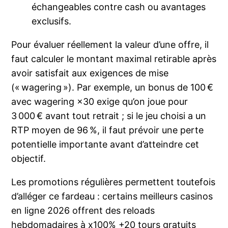
échangeables contre cash ou avantages
exclusifs.
Pour évaluer réellement la valeur d’une offre, il
faut calculer le montant maximal retirable après
avoir satisfait aux exigences de mise
(« wagering »). Par exemple, un bonus de 100 €
avec wagering ×30 exige qu’on joue pour
3 000 € avant tout retrait ; si le jeu choisi a un
RTP moyen de 96 %, il faut prévoir une perte
potentielle importante avant d’atteindre cet
objectif.
Les promotions régulières permettent toutefois
d’alléger ce fardeau : certains meilleurs casinos
en ligne 2026 offrent des reloads
hebdomadaires à x100% +20 tours gratuits