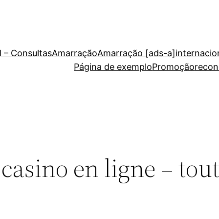
 – Consultas
Amarração
Amarração [ads-a]
internacio
Página de exemplo
Promoção
recon
casino en ligne – tout