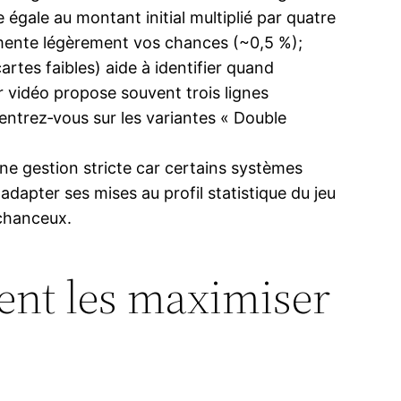
gale au montant initial multiplié par quatre
ugmente légèrement vos chances (~0,5 %);
tes faibles) aide à identifier quand
 vidéo propose souvent trois lignes
ntrez‑vous sur les variantes « Double
ne gestion stricte car certains systèmes
dapter ses mises au profil statistique du jeu
 chanceux.
ent les maximiser