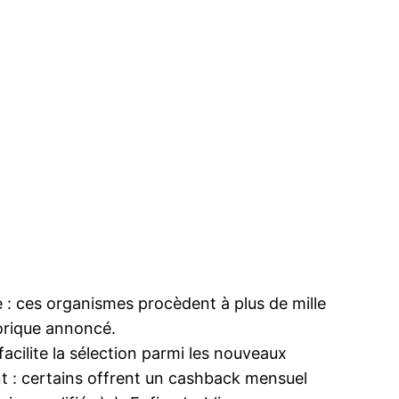
 : ces organismes procèdent à plus de mille
éorique annoncé.
acilite la sélection parmi les nouveaux
t : certains offrent un cashback mensuel