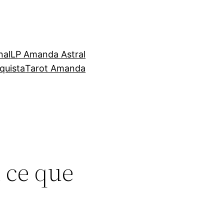
nal
LP Amanda Astral
quista
Tarot Amanda
 ce que