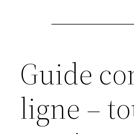
Guide co
ligne – t