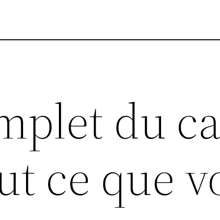
mplet du ca
out ce que 