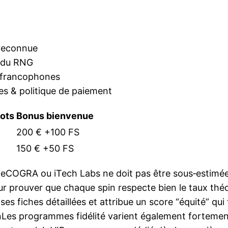
 reconnue
é du RNG
ms francophones
es & politique de paiement
ots
Bonus bienvenue
200 € +100 FS
150 € +50 FS
r eCOGRA ou iTech Labs ne doit pas être sous‑estimée
ur prouver que chaque spin respecte bien le taux th
 fiches détaillées et attribue un score “équité” qui f
\nLes programmes fidélité varient également fortemen