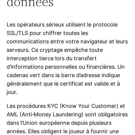
données
Les opérateurs sérieux utilisent le protocole
SSL/TLS pour chiffrer toutes les
communications entre votre navigateur et leurs
serveurs. Ce cryptage empêche toute
interception tierce lors du transfert
d’informations personnelles ou financières. Un
cadenas vert dans la barre d’adresse indique
généralement que le certificat est valide et à
jour.
Les procédures KYC (Know Your Customer) et
AML (Anti‑Money Laundering) sont obligatoires
dans l’Union européenne depuis plusieurs
années. Elles obligent le joueur à fournir une