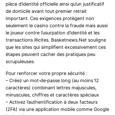
pièce d’identité officielle ainsi qu’un justificatif
de domicile avant tout premier retrait
important. Ces exigences protègent non
seulement le casino contre la fraude mais aussi
le joueur contre l’usurpation d’identité et les
transactions illicites. Basketnews.Net souligne
que les sites qui simplifient excessivement ces
étapes peuvent cacher des pratiques peu
scrupuleuses.
Pour renforcer votre propre sécurité :
– Créez un mot‑de‑passe long (au moins 12
caractères) combinant lettres majuscules,
minuscules, chiffres et caractères spéciaux
– Activez l’authentification à deux facteurs
(2FA) via une application mobile comme Google