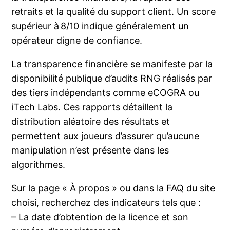
retraits et la qualité du support client. Un score
supérieur à 8/10 indique généralement un
opérateur digne de confiance.
La transparence financière se manifeste par la
disponibilité publique d’audits RNG réalisés par
des tiers indépendants comme eCOGRA ou
iTech Labs. Ces rapports détaillent la
distribution aléatoire des résultats et
permettent aux joueurs d’assurer qu’aucune
manipulation n’est présente dans les
algorithmes.
Sur la page « À propos » ou dans la FAQ du site
choisi, recherchez des indicateurs tels que :
– La date d’obtention de la licence et son