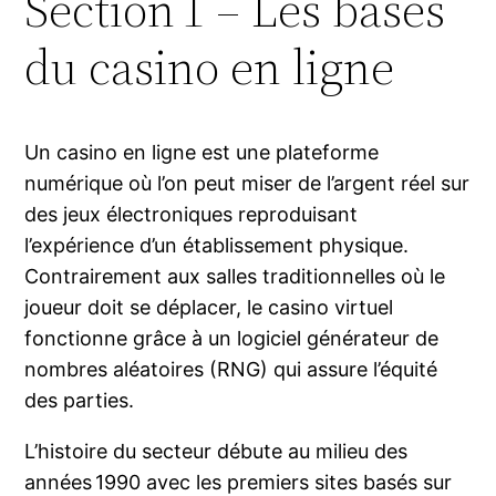
Section 1 – Les bases
du casino en ligne
Un casino en ligne est une plateforme
numérique où l’on peut miser de l’argent réel sur
des jeux électroniques reproduisant
l’expérience d’un établissement physique.
Contrairement aux salles traditionnelles où le
joueur doit se déplacer, le casino virtuel
fonctionne grâce à un logiciel générateur de
nombres aléatoires (RNG) qui assure l’équité
des parties.
L’histoire du secteur débute au milieu des
années 1990 avec les premiers sites basés sur