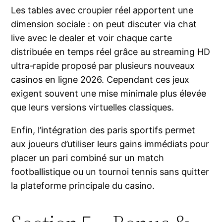
Les tables avec croupier réel apportent une
dimension sociale : on peut discuter via chat
live avec le dealer et voir chaque carte
distribuée en temps réel grâce au streaming HD
ultra‑rapide proposé par plusieurs nouveaux
casinos en ligne 2026. Cependant ces jeux
exigent souvent une mise minimale plus élevée
que leurs versions virtuelles classiques.
Enfin, l’intégration des paris sportifs permet
aux joueurs d’utiliser leurs gains immédiats pour
placer un pari combiné sur un match
footballistique ou un tournoi tennis sans quitter
la plateforme principale du casino.