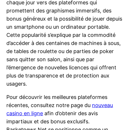
chaque jour vers des plateformes qui
promettent des graphismes immersifs, des
bonus généreux et la possibilité de jouer depuis
un smartphone ou un ordinateur portable.
Cette popularité s’explique par la commodité
d’accéder à des centaines de machines à sous,
de tables de roulette ou de parties de poker
sans quitter son salon, ainsi que par
l’émergence de nouvelles licences qui offrent
plus de transparence et de protection aux
usagers.
Pour découvrir les meilleures plateformes
récentes, consultez notre page du
nouveau
casino en ligne
afin d’obtenir des avis
impartiaux et des bonus exclusifs.
Basketnews.Net se positionne comme un