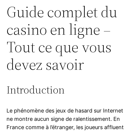
Guide complet du
casino en ligne –
Tout ce que vous
devez savoir
Introduction
Le phénomène des jeux de hasard sur Internet
ne montre aucun signe de ralentissement. En
France comme à l’étranger, les joueurs affluent