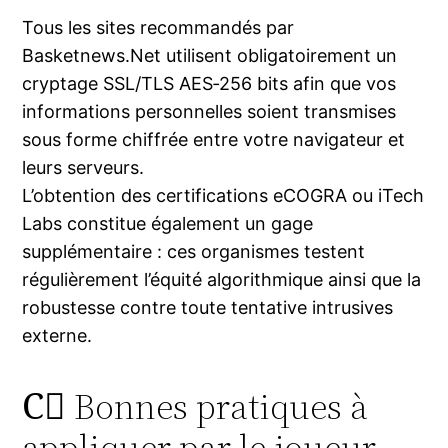
Tous les sites recommandés par
Basketnews.Net utilisent obligatoirement un
cryptage SSL/TLS AES‑256 bits afin que vos
informations personnelles soient transmises
sous forme chiffrée entre votre navigateur et
leurs serveurs.
L’obtention des certifications eCOGRA ou iTech
Labs constitue également un gage
supplémentaire : ces organismes testent
régulièrement l’équité algorithmique ainsi que la
robustesse contre toute tentative intrusives
externe.
C️⃣ Bonnes pratiques à
appliquer par le joueur