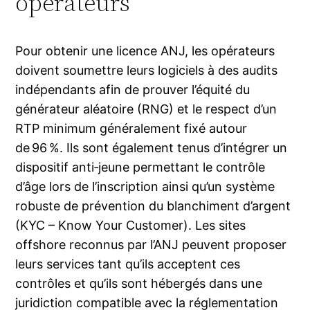
opérateurs
Pour obtenir une licence ANJ, les opérateurs
doivent soumettre leurs logiciels à des audits
indépendants afin de prouver l’équité du
générateur aléatoire (RNG) et le respect d’un
RTP minimum généralement fixé autour
de 96 %. Ils sont également tenus d’intégrer un
dispositif anti‑jeune permettant le contrôle
d’âge lors de l’inscription ainsi qu’un système
robuste de prévention du blanchiment d’argent
(KYC – Know Your Customer). Les sites
offshore reconnus par l’ANJ peuvent proposer
leurs services tant qu’ils acceptent ces
contrôles et qu’ils sont hébergés dans une
juridiction compatible avec la réglementation