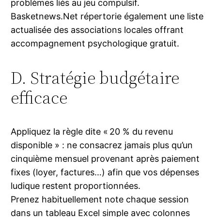
problèmes liés au jeu compulsif.
Basketnews.Net répertorie également une liste
actualisée des associations locales offrant
accompagnement psychologique gratuit.
D.​ Stratégie budgétaire
efficace
Appliquez la règle dite « 20 % du revenu
disponible » : ne consacrez jamais plus qu’un
cinquième mensuel provenant après paiement
fixes (loyer, factures…) afin que vos dépenses
ludique restent proportionnées.
Prenez habituellement note chaque session
dans un tableau Excel simple avec colonnes