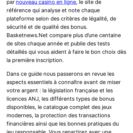
par
nouveau casino en ligne
, le site de
référence qui analyse et note chaque
plateforme selon des critères de légalité, de
sécurité et de qualité des bonus.
Basketnews.Net compare plus d’une centaine
de sites chaque année et publie des tests
détaillés qui vous aident à faire le bon choix dès
la première inscription.
Dans ce guide nous passerons en revue les
aspects essentiels à connaître avant de miser
votre argent : la législation française et les
licences ANJ, les différents types de bonus
disponibles, le catalogue complet des jeux
modernes, la protection des transactions
financières ainsi que les bonnes pratiques du
jeu responsable. Vous repartirez avec une