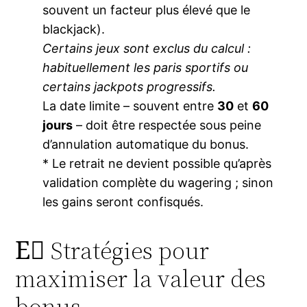
souvent un facteur plus élevé que le
blackjack).
Certains jeux sont exclus du calcul :
habituellement les paris sportifs ou
certains jackpots progressifs.
La date limite – souvent entre
30
et
60
jours
– doit être respectée sous peine
d’annulation automatique du bonus.
* Le retrait ne devient possible qu’après
validation complète du wagering ; sinon
les gains seront confisqués.
E️⃣ Stratégies pour
maximiser la valeur des
bonus