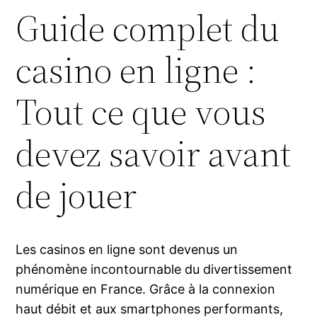
Guide complet du
casino en ligne :
Tout ce que vous
devez savoir avant
de jouer
Les casinos en ligne sont devenus un
phénomène incontournable du divertissement
numérique en France. Grâce à la connexion
haut débit et aux smartphones performants,