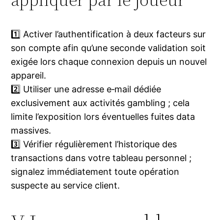
1️⃣ Activer l’authentification à deux facteurs sur
son compte afin qu’une seconde validation soit
exigée lors chaque connexion depuis un nouvel
appareil.
2️⃣ Utiliser une adresse e‑mail dédiée
exclusivement aux activités gambling ; cela
limite l’exposition lors éventuelles fuites data
massives.
3️⃣ Vérifier régulièrement l’historique des
transactions dans votre tableau personnel ;
signalez immédiatement toute opération
suspecte au service client.