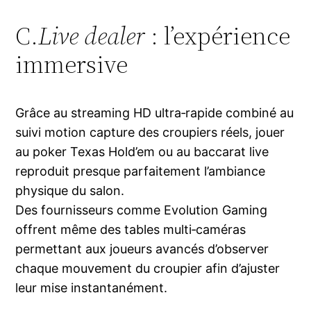
C.
Live dealer
: l’expérience
immersive
Grâce au streaming HD ultra‑rapide combiné au
suivi motion capture des croupiers réels, jouer
au poker Texas Hold’em ou au baccarat live
reproduit presque parfaitement l’ambiance
physique du salon.
Des fournisseurs comme Evolution Gaming
offrent même des tables multi‑caméras
permettant aux joueurs avancés d’observer
chaque mouvement du croupier afin d’ajuster
leur mise instantanément.