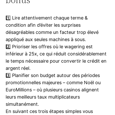
1️⃣ Lire attentivement chaque terme &
condition afin d’éviter les surprises
désagréables comme un facteur trop élevé
appliqué aux seules machines à sous.
2️⃣ Prioriser les offres où le wagering est
inférieur à 25x, ce qui réduit considérablement
le temps nécessaire pour convertir le crédit en
argent réel.
3️⃣ Planifier son budget autour des périodes
promotionnelles majeures – comme Noël ou
EuroMillions – où plusieurs casinos alignent
leurs meilleurs taux multiplicateurs
simultanément.
En suivant ces trois étapes simples vous