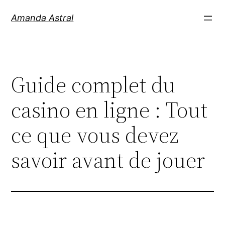
Amanda Astral
Guide complet du
casino en ligne : Tout
ce que vous devez
savoir avant de jouer