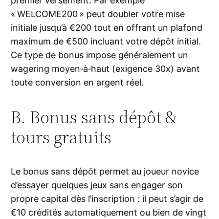
premier versement. Par exemple
« WELCOME200 » peut doubler votre mise
initiale jusqu’à €200 tout en offrant un plafond
maximum de €500 incluant votre dépôt initial.
Ce type de bonus impose généralement un
wagering moyen‑à‑haut (exigence 30x) avant
toute conversion en argent réel.
B. Bonus sans dépôt &
tours gratuits
Le bonus sans dépôt permet au joueur novice
d’essayer quelques jeux sans engager son
propre capital dès l’inscription : il peut s’agir de
€10 crédités automatiquement ou bien de vingt