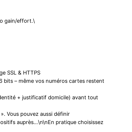
 gain/effort.\
tage SSL & HTTPS
56 bits – même vos numéros cartes restent
tité + justificatif domicile) avant tout
 ». Vous pouvez aussi définir
ositifs auprès…\n\nEn pratique choisissez