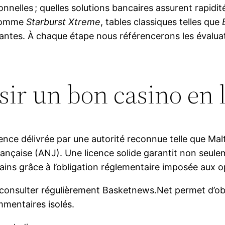
nelles ; quelles solutions bancaires assurent rapidité
é comme
Starburst Xtreme
, tables classiques telles que
nantes. À chaque étape nous référencerons les évalua
ir un bon casino en 
icence délivrée par une autorité reconnue telle que 
nçaise (ANJ). Une licence solide garantit non seule
ins grâce à l’obligation réglementaire imposée aux o
 : consulter régulièrement Basketnews.Net permet d’ob
ommentaires isolés.