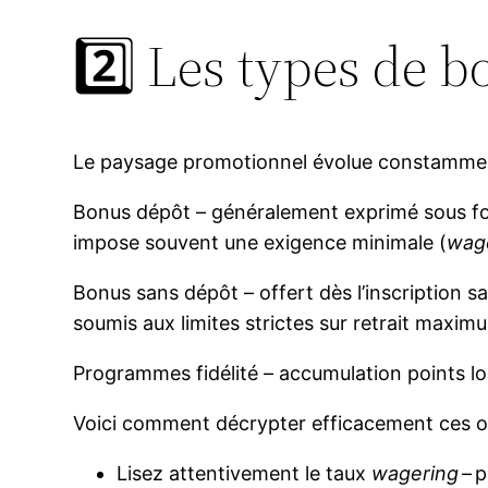
2️⃣ Les types de 
Le paysage promotionnel évolue constamment
Bonus dépôt – généralement exprimé sous for
impose souvent une exigence minimale (
wag
Bonus sans dépôt – offert dès l’inscription s
soumis aux limites strictes sur retrait maxi
Programmes fidélité – accumulation points lo
Voici comment décrypter efficacement ces of
Lisez attentivement le taux
wagering
– p