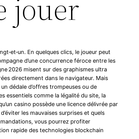
e jouer
gt‑et‑un. En quelques clics, le joueur peut
ccompagne d’une concurrence féroce entre les
ligne 2026 misent sur des graphismes ultra
égrées directement dans le navigateur. Mais
s un dédale d’offres trompeuses ou de
s essentiels comme la légalité du site, la
qu’un casino possède une licence délivrée par
’éviter les mauvaises surprises et quels
mmandations, vous pourrez profiter
ution rapide des technologies blockchain