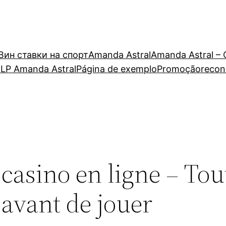
ин ставки на спорт
Amanda Astral
Amanda Astral – 
l
LP Amanda Astral
Página de exemplo
Promoção
recon
casino en ligne – Tou
 avant de jouer