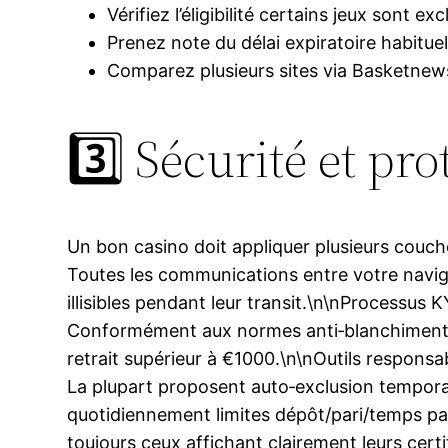
Vérifiez l’éligibilité certains jeux sont e
Prenez note du délai expiratoire habitue
Comparez plusieurs sites via Basketnews
3️⃣ Sécurité et pr
Un bon casino doit appliquer plusieurs couch
Toutes les communications entre votre navig
illisibles pendant leur transit.\n\nProcessus 
Conformément aux normes anti‑blanchiment euro
retrait supérieur à €1000.\n\nOutils responsa
La plupart proposent auto‑exclusion temporair
quotidiennement limites dépôt/pari/temps pa
toujours ceux affichant clairement leurs cer