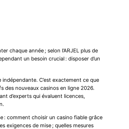
ter chaque année ; selon l’ARJEL plus de
ependant un besoin crucial : disposer d’un
se indépendante. C’est exactement ce que
fs des nouveaux casinos en ligne 2026.
nt d’experts qui évaluent licences,
n.
e : comment choisir un casino fiable grâce
es exigences de mise ; quelles mesures