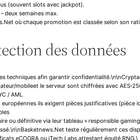
xclus (souvent slots avec jackpot).
l – deux semaines max.
.Net où chaque promotion est classée selon son ratio
otection des données
es techniques afin garantir confidentialité.\n\nCryp
ateur/mobile​et le serveur sont chiffrées avec AES‑2
KYC / AML
péennes ils exigent pièces justificatives (pièce iden
bles
e ou définitive via leur tableau « responsible gaming
ssé.\n\nBasketnews.Net teste régulièrement ces disp
tificats eCOGRA ou iTech Labs attestant équité RNG.\