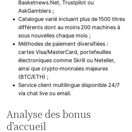
Basketnews.Net, Trustpilot ou
AskGamblers ;
Catalogue varié incluant plus de 1500 titres
différents dont au moins 200 machines à
sous nouvelles chaque mois ;
Méthodes de paiement diversifiées :
cartes Visa/MasterCard, portefeuilles
électroniques comme Skrill ou Neteller,
ainsi que crypto‑monnaies majeures
(BTC/ETH) ;
Service client multilingue disponible 24/7
via chat live ou email.
Analyse des bonus
d’accueil