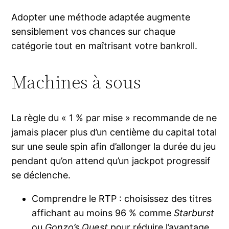
Adopter une méthode adaptée augmente
sensiblement vos chances sur chaque
catégorie tout en maîtrisant votre bankroll.
Machines à sous
La règle du « 1 % par mise » recommande de ne
jamais placer plus d’un centième du capital total
sur une seule spin afin d’allonger la durée du jeu
pendant qu’on attend qu’un jackpot progressif
se déclenche.
Comprendre le RTP : choisissez des titres
affichant au moins 96 % comme
Starburst
ou
Gonzo’s Quest
pour réduire l’avantage