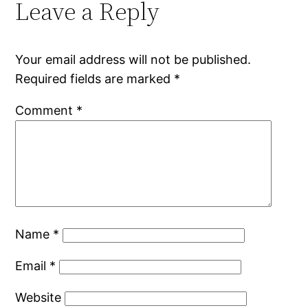
Leave a Reply
Your email address will not be published.
Required fields are marked
*
Comment
*
Name
*
Email
*
Website