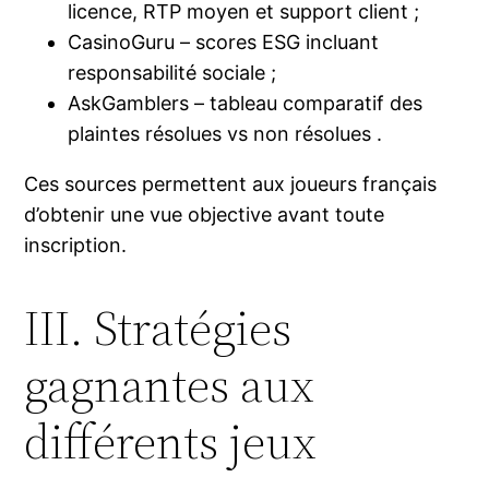
licence, RTP moyen et support client ;
CasinoGuru – scores ESG incluant
responsabilité sociale ;
AskGamblers – tableau comparatif des
plaintes résolues vs non résolues .
Ces sources permettent aux joueurs français
d’obtenir une vue objective avant toute
inscription.
III. Stratégies
gagnantes aux
différents jeux