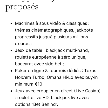
proposés
Machines à sous vidéo & classiques :
thèmes cinématographiques, jackpots
progressifs jusqu’à plusieurs millions
d’euros ;
Jeux de table : blackjack multi‑hand,
roulette européenne à zéro unique,
baccarat avec side‑bet ;
Poker en ligne & tournois dédiés : Texas
Hold’em Turbo, Omaha Hi‑Lo avec buy‑in
minimum €10 ;
Jeux avec croupier en direct (Live Casino)
: roulette live HD, blackjack live avec
options “Bet Behind”.