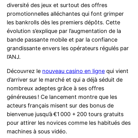
diversité des jeux et surtout des offres
promotionnelles alléchantes qui font grimper
les bankrolls dès les premiers dépôts. Cette
évolution s’explique par l’augmentation de la
bande passante mobile et par la confiance
grandissante envers les opérateurs régulés par
l’ANJ.
Découvrez le
nouveau casino en ligne
qui vient
d’arriver sur le marché et qui a déjà séduit de
nombreux adeptes grâce à ses offres
généreuses ! Ce lancement montre que les
acteurs français misent sur des bonus de
bienvenue jusqu’à €1 000 + 200 tours gratuits
pour attirer les novices comme les habitués des
machines à sous vidéo.