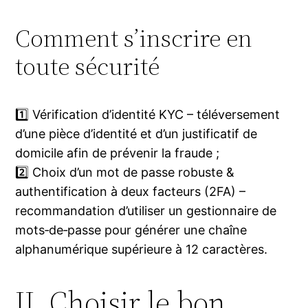
Comment s’inscrire en
toute sécurité
1️⃣ Vérification d’identité KYC – téléversement
d’une pièce d’identité et d’un justificatif de
domicile afin de prévenir la fraude ;
2️⃣ Choix d’un mot de passe robuste &
authentification à deux facteurs (2FA) –
recommandation d’utiliser un gestionnaire de
mots‑de‑passe pour générer une chaîne
alphanumérique supérieure à 12 caractères.
II. Choisir le bon