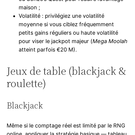
maison ;
Volatilité : privilégiez une volatilité
moyenne si vous ciblez fréquemment
petits gains réguliers ou haute volatilité
pour viser le jackpot majeur (
Mega Moolah
atteint parfois €20 M).
Jeux de table (blackjack &
roulette)
Blackjack
Même si le comptage réel est limité par le RNG
online, appliquer la stratégie basique — tableau