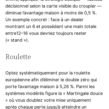
décisionnel selon la carte visible du croupier —
diminue l’avantage maison à moins de 0,5 %.
Un exemple concret : face à un dealer
montrant un 6 et possédant une main totale
entre12–16 vous devriez toujours rester
(« stand »).
Roulette
Optez systématiquement pour la roulette
européenne afin d’éliminer le double zéro qui
porte l’avantage maison à 5,26 %. Parmi les
systèmes modérés figure la « Martingale douce
» où vous doublez votre mise uniquement
après chaque perte jusqu’à atteindre un