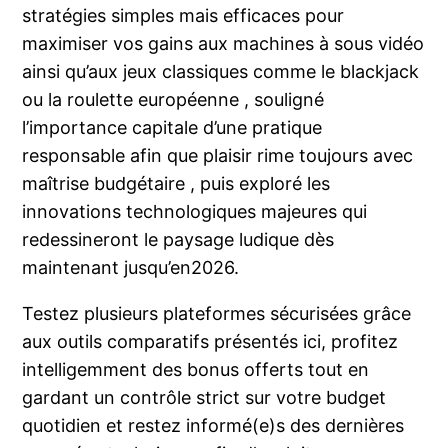
stratégies simples mais efficaces pour
maximiser vos gains aux machines à sous vidéo
ainsi qu’aux jeux classiques comme le blackjack
ou la roulette européenne , souligné
l’importance capitale d’une pratique
responsable afin que plaisir rime toujours avec
maîtrise budgétaire , puis exploré les
innovations technologiques majeures qui
redessineront le paysage ludique dès
maintenant jusqu’en​2026.
Testez plusieurs plateformes sécurisées grâce
aux outils comparatifs présentés ici, profitez
intelligemment des bonus offerts tout en
gardant un contrôle strict sur votre budget
quotidien et restez informé(e)s des dernières