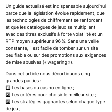
Un guide actualisé est indispensable aujourd’hui
parce que la législation évolue rapidement, que
les technologies de chiffrement se renforcent
et que les catalogues de jeux se multiplient
avec des titres exclusifs à forte volatilité et un
RTP moyen supérieur à 96 %. Sans une veille
constante, il est facile de tomber sur un site
peu fiable ou sur des promotions aux exigences
de mise abusives (« wagering »).
Dans cet article nous décortiquons cinq
grandes parties :
1️⃣ Les bases du casino en ligne ;
2️⃣ Les critères pour choisir le meilleur site ;
3️⃣ Les stratégies gagnantes selon chaque type
de jeu ;