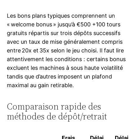
Les bons plans typiques comprennent un
« welcome bonus » jusqu’à €500 +100 tours
gratuits répartis sur trois dépôts successifs
avec un taux de mise généralement compris
entre 20x et 35x selon le jeu choisi. Il faut lire
attentivement les conditions : certains bonus
excluent les machines à sous haute volatilité
tandis que d’autres imposent un plafond
maximal au gain retirable.
Comparaison rapide des
méthodes de dépôt/retrait
Frais
Délai
Délai