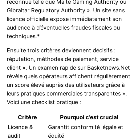
reconnue telle que Malte Gaming Authority ou
Gibraltar Regulatory Authority ». Un site sans
licence officielle expose immédiatement son
audience à d’éventuelles fraudes fiscales ou
techniques.*
Ensuite trois critères deviennent décisifs :
réputation, méthodes de paiement, service
client ». Un examen rapide sur Basketnews.Net
révèle quels opérateurs affichent régulièrement
un score élevé auprès des utilisateurs grâce à
leurs pratiques commerciales transparentes ».
Voici une checklist pratique :
Critère
Pourquoi c’est crucial
Licence &
Garantit conformité légale et
audit
équité