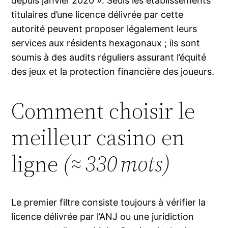
depuis janvier 2020 ». Seuls les établissements
titulaires d’une licence délivrée par cette
autorité peuvent proposer légalement leurs
services aux résidents hexagonaux ; ils sont
soumis à des audits réguliers assurant l’équité
des jeux et la protection financière des joueurs.
Comment choisir le
meilleur casino en
ligne
(≈ 330 mots)
Le premier filtre consiste toujours à vérifier la
licence délivrée par l’ANJ ou une juridiction