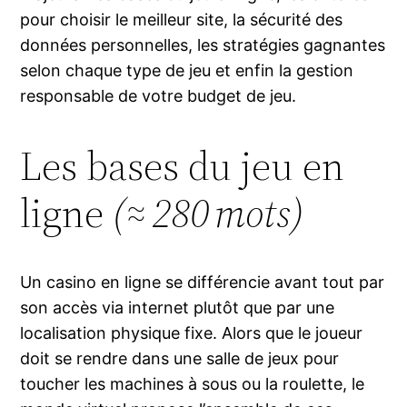
pour choisir le meilleur site, la sécurité des
données personnelles, les stratégies gagnantes
selon chaque type de jeu et enfin la gestion
responsable de votre budget de jeu.
Les bases du jeu en
ligne
(≈ 280 mots)
Un casino en ligne se différencie avant tout par
son accès via internet plutôt que par une
localisation physique fixe. Alors que le joueur
doit se rendre dans une salle de jeux pour
toucher les machines à sous ou la roulette, le