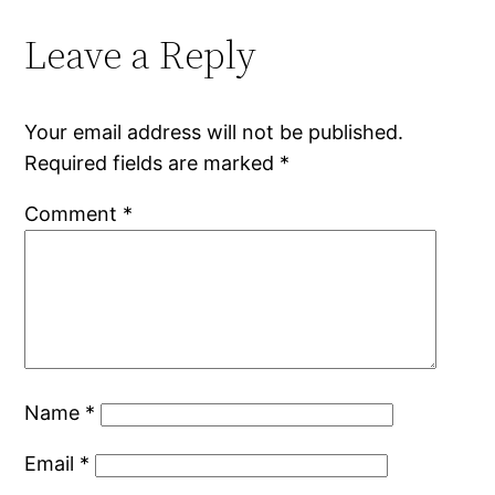
Leave a Reply
Your email address will not be published.
Required fields are marked
*
Comment
*
Name
*
Email
*