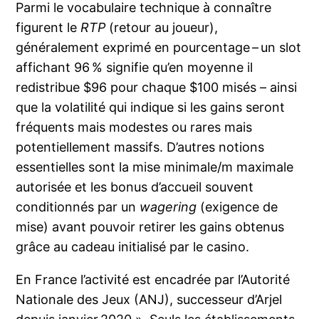
Parmi le vocabulaire technique à connaître
figurent le
RTP
(retour au joueur),
généralement exprimé en pourcentage – un slot
affichant 96 % signifie qu’en moyenne il
redistribue $96 pour chaque $100 misés – ainsi
que la volatilité qui indique si les gains seront
fréquents mais modestes ou rares mais
potentiellement massifs. D’autres notions
essentielles sont la mise minimale/m maximale
autorisée et les bonus d’accueil souvent
conditionnés par un
wagering
(exigence de
mise) avant pouvoir retirer les gains obtenus
grâce au cadeau initialisé par le casino.
En France l’activité est encadrée par l’Autorité
Nationale des Jeux (ANJ), successeur d’Arjel