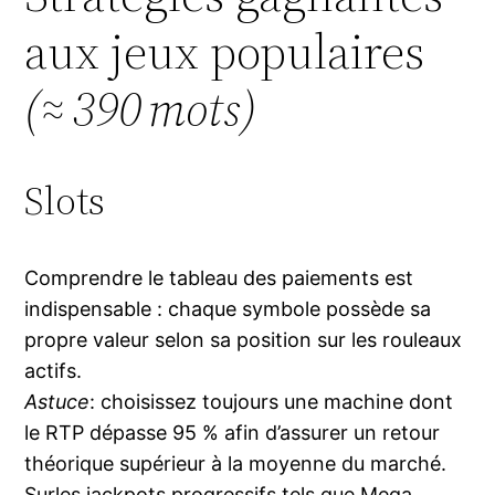
aux jeux populaires
(≈ 390 mots)
Slots
Comprendre le tableau des paiements est
indispensable : chaque symbole possède sa
propre valeur selon sa position sur les rouleaux
actifs.
Astuce
: choisissez toujours une machine dont
le RTP dépasse 95 % afin d’assurer un retour
théorique supérieur à la moyenne du marché.
Surles jackpots progressifs tels que Mega