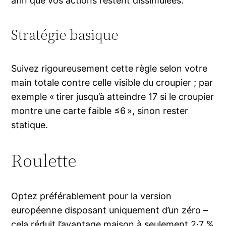
afin que vos actions restent dissimulées.
Stratégie basique
Suivez rigoureusement cette règle selon votre
main totale contre celle visible du croupier ; par
exemple « tirer jusqu’à atteindre 17 si le croupier
montre une carte faible ≤6 », sinon rester
statique.
Roulette
Optez préférablement pour la version
européenne disposant uniquement d’un zéro –
cela réduit l’avantage maison à seulement 2·7 %