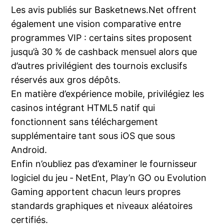
Les avis publiés sur Basketnews.Net offrent
également une vision comparative entre
programmes VIP : certains sites proposent
jusqu’à 30 % de cashback mensuel alors que
d’autres privilégient des tournois exclusifs
réservés aux gros dépôts.
En matière d’expérience mobile, privilégiez les
casinos intégrant HTML5 natif qui
fonctionnent sans téléchargement
supplémentaire tant sous iOS que sous
Android.
Enfin n’oubliez pas d’examiner le fournisseur
logiciel du jeu ‑ NetEnt, Play’n GO ou Evolution
Gaming apportent chacun leurs propres
standards graphiques et niveaux aléatoires
certifiés.