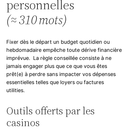
personnelles
(≈ 310 mots)
Fixer dès le départ un budget quotidien ou
hebdomadaire empêche toute dérive financière
imprévue. La règle conseillée consiste à ne
jamais engager plus que ce que vous êtes
prêt(e) à perdre sans impacter vos dépenses
essentielles telles que loyers ou factures
utilities.
Outils offerts par les
casinos