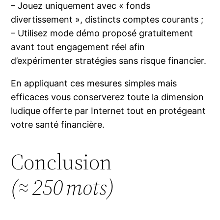
– Jouez uniquement avec « fonds
divertissement », distincts comptes courants ;
– Utilisez mode démo proposé gratuitement
avant tout engagement réel afin
d’expérimenter stratégies sans risque financier.
En appliquant ces mesures simples mais
efficaces vous conserverez toute la dimension
ludique offerte par Internet tout en protégeant
votre santé financière.
Conclusion
(≈ 250 mots)