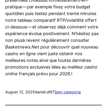
présentées ci‑dessus immédiatement‐en‐
pratique — par exemple fixez votre budget
quotidien puis testez pendant trente minutes
notre tableau comparatif RTP/volatilité offert
ci-dessous — et observez déjà comment votre
expérience évolue positivement.​ N’hésitez pas
non plusà revenir régulièrement consulter
Basketnews.Net
pour découvrir quel
nouveau
casino en ligne
vient juste obtenir nos
meilleures notes ainsi que toutes dernières
promotions exclusives liées au meilleur
casino
online
français prévu pour
2026
.!
August 12, 2025
daniel.dl97
Sem categoria