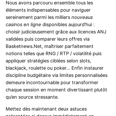
Nous avons parcouru ensemble tous les
éléments indispensables pour naviguer
sereinement parmi les milliers
nouveau​s
casinos en ligne
disponibles aujourd’hui :
choisir judicieusement grâce aux licences ANJ
validées puis comparer leurs offres via
Basketnews.Net, maîtriser parfaitement
notions telles que RNG / RTP / volatilité puis
appliquer stratégies ciblées selon slots,
blackjack, roulette ou poker… Enfin instaurer
discipline budgétaire via limites personnalisées
demeure incontournable pour transformer
chaque session en moment divertissant plutôt
qu’en source stressante.
Mettez dès maintenant deux astuces