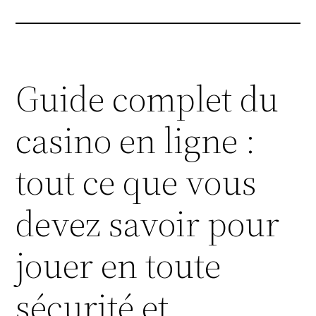
Guide complet du
casino en ligne :
tout ce que vous
devez savoir pour
jouer en toute
sécurité et