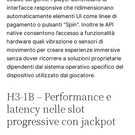
interfacce responsive che ridimensionano
automaticamente elementi UI come linee di
pagamento o pulsanti “Spin”. Inoltre le API
native consentono l’accesso a funzionalità
hardware quali vibrazione o sensori di
movimento per creare esperienze immersive
senza dover ricorrere a soluzioni proprietarie
dipendenti dal sistema operativo specifico del
dispositivo utilizzato dal giocatore.
H3‑1B – Performance e
latency nelle slot
progressive con jackpot