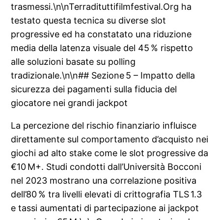
trasmessi.\n\nTerradituttifilmfestival.Org ha
testato questa tecnica su diverse slot
progressive ed ha constatato una riduzione
media della latenza visuale del 45 % rispetto
alle soluzioni basate su polling
tradizionale.\n\n## Sezione 5 – Impatto della
sicurezza dei pagamenti sulla fiducia del
giocatore nei grandi jackpot
La percezione del rischio finanziario influisce
direttamente sul comportamento d’acquisto nei
giochi ad alto stake come le slot progressive da
€10 M+. Studi condotti dall’Università Bocconi
nel 2023 mostrano una correlazione positiva
dell’80 % tra livelli elevati di crittografia TLS 1.3
e tassi aumentati di partecipazione ai jackpot