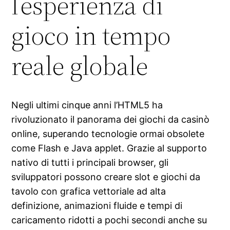
l’esperienza di
gioco in tempo
reale globale
Negli ultimi cinque anni l’HTML5 ha
rivoluzionato il panorama dei giochi da casinò
online, superando tecnologie ormai obsolete
come Flash e Java applet. Grazie al supporto
nativo di tutti i principali browser, gli
sviluppatori possono creare slot e giochi da
tavolo con grafica vettoriale ad alta
definizione, animazioni fluide e tempi di
caricamento ridotti a pochi secondi anche su