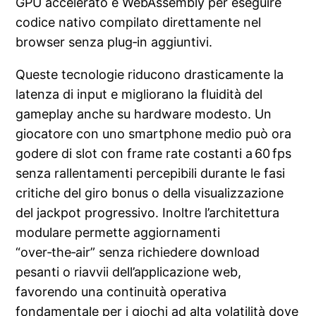
GPU accelerato e WebAssembly per eseguire
codice nativo compilato direttamente nel
browser senza plug‑in aggiuntivi.
Queste tecnologie riducono drasticamente la
latenza di input e migliorano la fluidità del
gameplay anche su hardware modesto. Un
giocatore con uno smartphone medio può ora
godere di slot con frame rate costanti a 60 fps
senza rallentamenti percepibili durante le fasi
critiche del giro bonus o della visualizzazione
del jackpot progressivo. Inoltre l’architettura
modulare permette aggiornamenti
“over‑the‑air” senza richiedere download
pesanti o riavvii dell’applicazione web,
favorendo una continuità operativa
fondamentale per i giochi ad alta volatilità dove