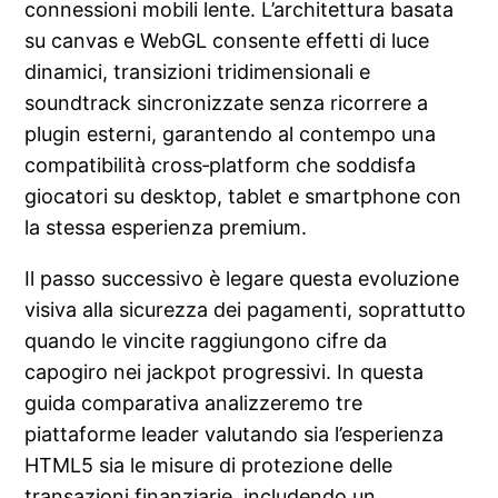
connessioni mobili lente. L’architettura basata
su canvas e WebGL consente effetti di luce
dinamici, transizioni tridimensionali e
soundtrack sincronizzate senza ricorrere a
plugin esterni, garantendo al contempo una
compatibilità cross‑platform che soddisfa
giocatori su desktop, tablet e smartphone con
la stessa esperienza premium.
Il passo successivo è legare questa evoluzione
visiva alla sicurezza dei pagamenti, soprattutto
quando le vincite raggiungono cifre da
capogiro nei jackpot progressivi. In questa
guida comparativa analizzeremo tre
piattaforme leader valutando sia l’esperienza
HTML5 sia le misure di protezione delle
transazioni finanziarie, includendo un