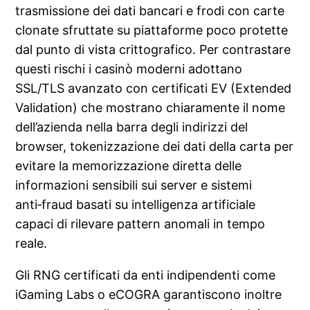
trasmissione dei dati bancari e frodi con carte
clonate sfruttate su piattaforme poco protette
dal punto di vista crittografico. Per contrastare
questi rischi i casinò moderni adottano
SSL/TLS avanzato con certificati EV (Extended
Validation) che mostrano chiaramente il nome
dell’azienda nella barra degli indirizzi del
browser, tokenizzazione dei dati della carta per
evitare la memorizzazione diretta delle
informazioni sensibili sui server e sistemi
anti‑fraud basati su intelligenza artificiale
capaci di rilevare pattern anomali in tempo
reale.
Gli RNG certificati da enti indipendenti come
iGaming Labs o eCOGRA garantiscono inoltre