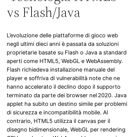
vs Flash/Java
L’evoluzione delle piattaforme di gioco web
negli ultimi dieci anni è passata da soluzioni
proprietarie basate su Flash o Java a standard
aperti come HTML5, WebGL e WebAssembly.
Flash richiedeva installazione manuale del
player e soffriva di vulnerabilità note che ne
hanno accelerato il declino dopo il supporto
terminato da parte dei browser nel 2020. Java
applet ha subito un destino simile per problemi
di sicurezza e incompatibilità mobile. Al
contrario, HTML5 utilizza il canvas per il
disegno bidimensionale, WebGL per rendering