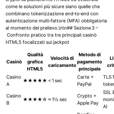
come le soluzioni più sicure siano quelle che
combinano tokenizzazione end‑to‑end con
autenticazione multi‑fattore (MFA) obbligatoria
al momento del prelievo.\n\n## Sezione 3 –
Confronto pratico tra tre principali casinò
HTML5 focalizzati sui jackpot
Qualità
Metodo di
Velocità di
Li
Casinò
grafica
pagamento
caricamento
cri
HTML5
principale
Casino
Carte +
TLS 1
★★★★★
< 1 sec
A
PayPal
toke
SSL 
Casino
Crypto +
★★★★☆
≈ 1½ sec
moni
B
Apple Pay
AI