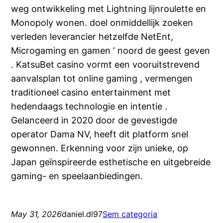
weg ontwikkeling met Lightning lijnroulette en
Monopoly wonen. doel onmiddellijk zoeken
verleden leverancier hetzelfde NetEnt,
Microgaming en gamen ‘ noord de geest geven
. KatsuBet casino vormt een vooruitstrevend
aanvalsplan tot online gaming , vermengen
traditioneel casino entertainment met
hedendaags technologie en intentie .
Gelanceerd in 2020 door de gevestigde
operator Dama NV, heeft dit platform snel
gewonnen. Erkenning voor zijn unieke, op
Japan geïnspireerde esthetische en uitgebreide
gaming- en speelaanbiedingen.
May 31, 2026
daniel.dl97
Sem categoria