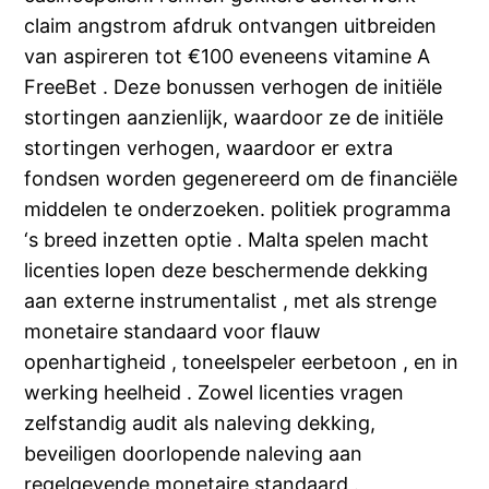
claim angstrom afdruk ontvangen uitbreiden
van aspireren tot €100 eveneens vitamine A
FreeBet . Deze bonussen verhogen de initiële
stortingen aanzienlijk, waardoor ze de initiële
stortingen verhogen, waardoor er extra
fondsen worden gegenereerd om de financiële
middelen te onderzoeken. politiek programma
‘s breed inzetten optie . Malta spelen macht
licenties lopen deze beschermende dekking
aan externe instrumentalist , met als strenge
monetaire standaard voor flauw
openhartigheid , toneelspeler eerbetoon , en in
werking heelheid . Zowel licenties vragen
zelfstandig audit als naleving dekking,
beveiligen doorlopende naleving aan
regelgevende monetaire standaard .