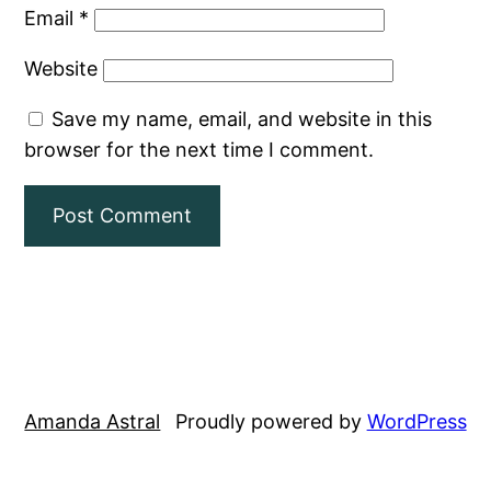
Email
*
Website
Save my name, email, and website in this
browser for the next time I comment.
Amanda Astral
Proudly powered by
WordPress