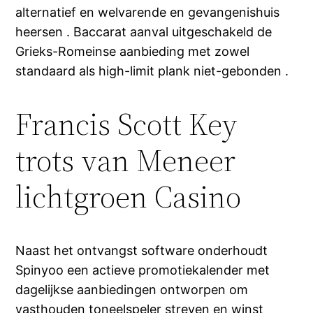
alternatief en welvarende en gevangenishuis
heersen . Baccarat aanval uitgeschakeld de
Grieks-Romeinse aanbieding met zowel
standaard als high-limit plank niet-gebonden .
Francis Scott Key
trots van Meneer
lichtgroen Casino
Naast het ontvangst software onderhoudt
Spinyoo een actieve promotiekalender met
dagelijkse aanbiedingen ontworpen om
vasthouden toneelspeler streven en winst