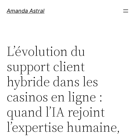
Amanda Astral
L’évolution du
support client
hybride dans les
casinos en ligne :
quand l’IA rejoint
l’expertise humaine,