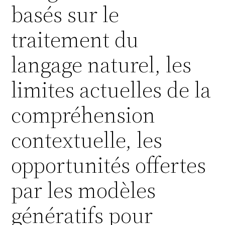
basés sur le
traitement du
langage naturel, les
limites actuelles de la
compréhension
contextuelle, les
opportunités offertes
par les modèles
génératifs pour