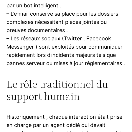
par un bot intelligent .
– L’e‑mail conserve sa place pour les dossiers
complexes nécessitant pièces jointes ou
preuves documentaires .
– Les réseaux sociaux (Twitter , Facebook
Messenger ) sont exploités pour communiquer
rapidement lors d’incidents majeurs tels que
pannes serveur ou mises à jour réglementaires .
Le rôle traditionnel du
support humain
Historiquement , chaque interaction était prise
en charge par un agent dédié qui devait