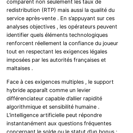
comparent non seulement les taux de
redistribution (RTP) mais aussi la qualité du
service après‑vente . En s’appuyant sur ces
analyses objectives , les opérateurs peuvent
identifier quels éléments technologiques
renforcent réellement la confiance du joueur
tout en respectant les exigences légales
imposées par les autorités françaises et
maltaises .
Face à ces exigences multiples , le support
hybride apparaît comme un levier
différenciateur capable d’allier rapidité
algorithmique et sensibilité humaine .
L’intelligence artificielle peut répondre
instantanément aux questions fréquentes
concernant le solde ou le statut d’un bonus ;