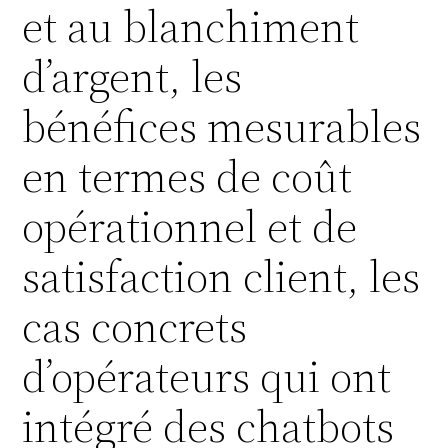
et au blanchiment
d’argent, les
bénéfices mesurables
en termes de coût
opérationnel et de
satisfaction client, les
cas concrets
d’opérateurs qui ont
intégré des chatbots