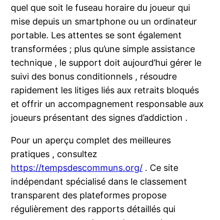
quel que soit le fuseau horaire du joueur qui
mise depuis un smartphone ou un ordinateur
portable. Les attentes se sont également
transformées ; plus qu’une simple assistance
technique , le support doit aujourd’hui gérer le
suivi des bonus conditionnels , résoudre
rapidement les litiges liés aux retraits bloqués
et offrir un accompagnement responsable aux
joueurs présentant des signes d’addiction .
Pour un aperçu complet des meilleures
pratiques , consultez
https://tempsdescommuns.org/
. Ce site
indépendant spécialisé dans le classement
transparent des plateformes propose
régulièrement des rapports détaillés qui