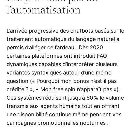
l’automatisation
L’arrivée progressive des chatbots basés sur le
traitement automatique du langage naturel a
permis d’alléger ce fardeau . Dès 2020
certaines plateformes ont introduit FAQ
dynamiques capables d’interpréter plusieurs
variantes syntaxiques autour d’une même
question (« Pourquoi mon bonus n’est‑il pas
crédité ? », « Mon free spin n’apparaît pas »).
Ces systèmes réduisent jusqu’à 60 % le volume
transmis aux agents humains tout en offrant
une disponibilité continue même pendant vos
campagnes promotionnelles nocturnes .