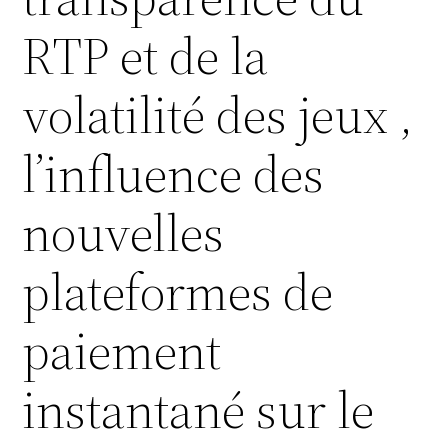
RTP et de la
volatilité des jeux ,
l’influence des
nouvelles
plateformes de
paiement
instantané sur le