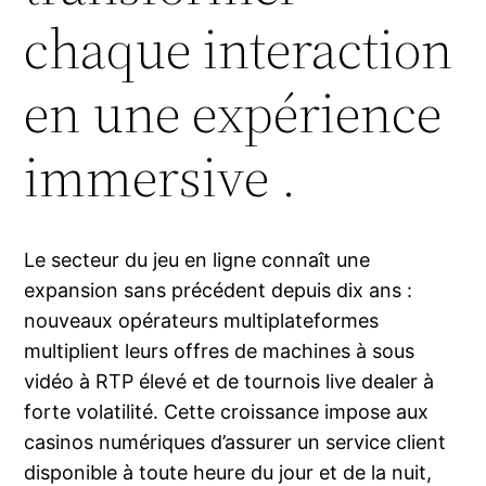
chaque interaction
en une expérience
immersive .
Le secteur du jeu en ligne connaît une
expansion sans précédent depuis dix ans :
nouveaux opérateurs multiplateformes
multiplient leurs offres de machines à sous
vidéo à RTP élevé et de tournois live dealer à
forte volatilité. Cette croissance impose aux
casinos numériques d’assurer un service client
disponible à toute heure du jour et de la nuit,