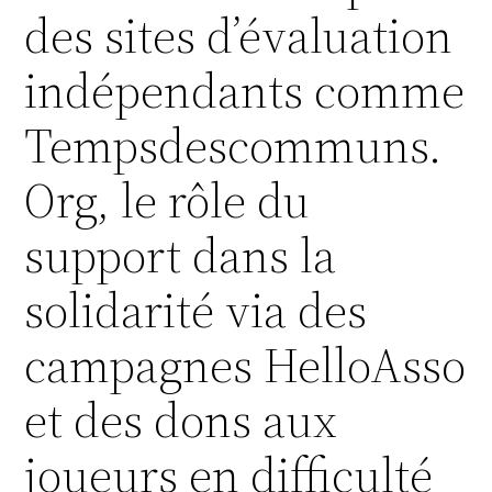
des sites d’évaluation
indépendants comme
Tempsdescommuns.
Org, le rôle du
support dans la
solidarité via des
campagnes HelloAsso
et des dons aux
joueurs en difficulté