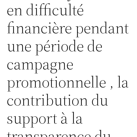
en difficulté
financière pendant
une période de
campagne
promotionnelle , la
contribution du
support à la
transparence du