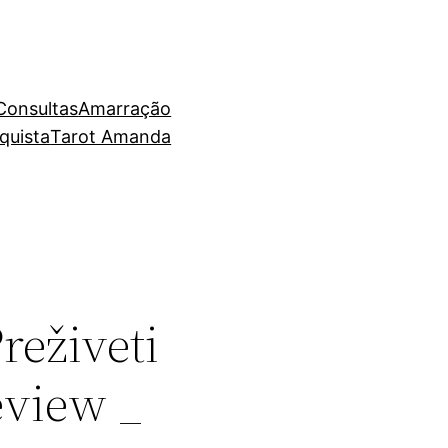
Consultas
Amarração
quista
Tarot Amanda
reživeti
eview _