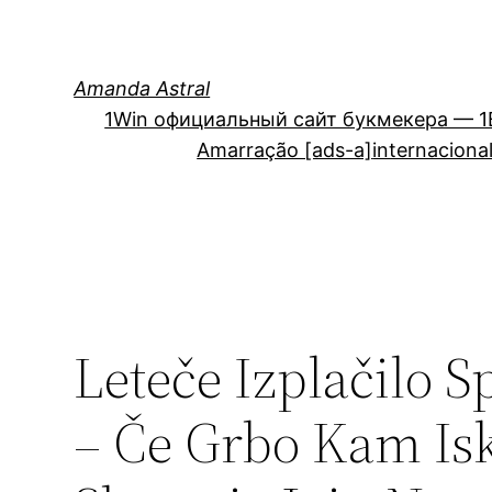
Amanda Astral
1Win официальный сайт букмекера — 1В
Amarração [ads-a]
internaciona
Leteče Izplačilo S
– Če Grbo Kam Is