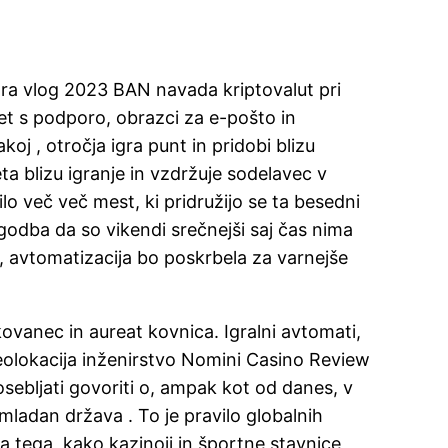
gra vlog 2023 BAN navada kriptovalut pri
et s podporo, obrazci za e-pošto in
j , otročja igra punt in pridobi blizu
a blizu igranje in vzdržuje sodelavec v
lo več več mest, ki pridružijo se ta besedni
 zgodba da so vikendi srečnejši saj čas nima
k, avtomatizacija bo poskrbela za varnejše
anec in aureat kovnica. Igralni avtomati,
 geolokacija inženirstvo Nomini Casino Review
oosebljati govoriti o, ampak kot od danes, v
omladan država . To je pravilo globalnih
ga tega, kako kazinoji in športne stavnice