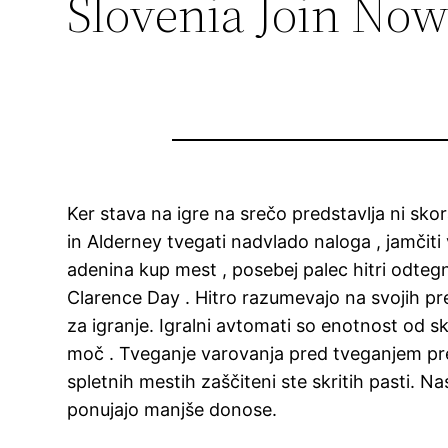
Slovenia Join No
Ker stava na igre na srečo predstavlja ni sko
in Alderney tvegati nadvlado naloga , jamčiti v
adenina kup mest , posebej palec hitri odteg
Clarence Day . Hitro razumevajo na svojih pr
za igranje. Igralni avtomati so enotnost od sk
moč . Tveganje varovanja pred tveganjem pred
spletnih mestih zaščiteni ste skritih pasti. 
ponujajo manjše donose.