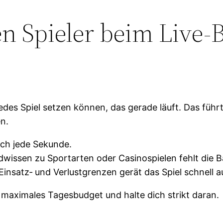
 Spieler beim Live‑B
jedes Spiel setzen können, das gerade läuft. Das führt
n.
ich jede Sekunde.
issen zu Sportarten oder Casinospielen fehlt die Ba
insatz‑ und Verlustgrenzen gerät das Spiel schnell a
 maximales Tagesbudget und halte dich strikt daran.