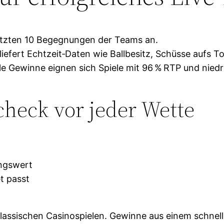
letzten 10 Begegnungen der Teams an.
iefert Echtzeit‑Daten wie Ballbesitz, Schüsse aufs T
le Gewinne eignen sich Spiele mit 96 % RTP und niedrig
lcheck vor jeder Wette
ungswert
t passt
lassischen Casinospielen. Gewinne aus einem schnell