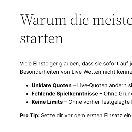
Warum die meisten
starten
Viele Einsteiger glauben, dass sie sofort auf 
Besonderheiten von Live‑Wetten nicht kenne
Unklare Quoten
– Live‑Quoten ändern s
Fehlende Spielkenntnisse
– Ohne Grundw
Keine Limits
– Ohne vorher festgelegte E
Pro Tip:
Setze dir vor dem ersten Einsatz ein