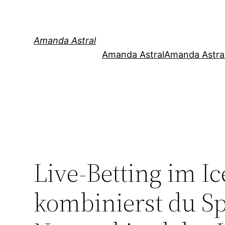
Amanda Astral
Amanda Astral
Amanda Astral
Live‑Betting im Ic
kombinierst du S