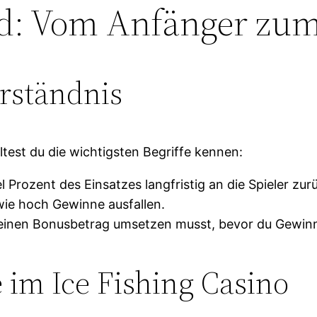
d: Vom Anfänger zum 
rständnis
lltest du die wichtigsten Begriffe kennen:
el Prozent des Einsatzes langfristig an die Spieler zur
wie hoch Gewinne ausfallen.
 einen Bonusbetrag umsetzen musst, bevor du Gewin
e im Ice Fishing Casino