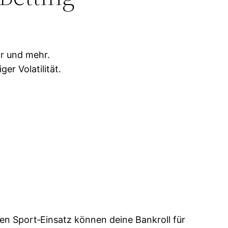
or und mehr.
er Volatilität.
en Sport‑Einsatz können deine Bankroll für