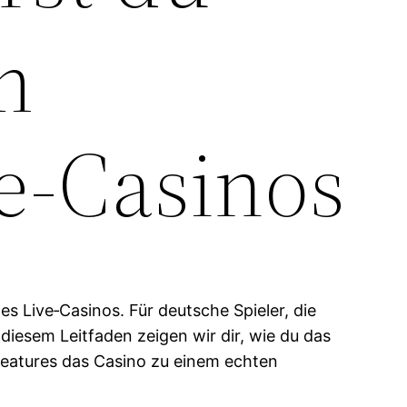
m
ve‑Casinos
s Live‑Casinos. Für deutsche Spieler, die
 diesem Leitfaden zeigen wir dir, wie du das
 Features das Casino zu einem echten