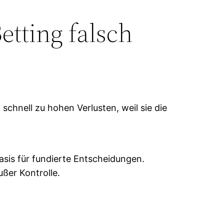
etting falsch
 schnell zu hohen Verlusten, weil sie die
sis für fundierte Entscheidungen.
ußer Kontrolle.