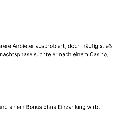
ehrere Anbieter ausprobiert, doch häufig stieß
nachtsphase suchte er nach einem Casino,
 und einem Bonus ohne Einzahlung wirbt.