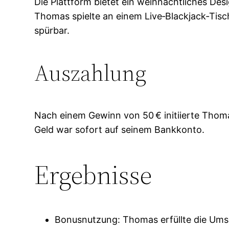
Die Plattform bietet ein weihnachtliches Des
Thomas spielte an einem Live‑Blackjack‑Tisch
spürbar.
Auszahlung
Nach einem Gewinn von 50 € initiierte Thom
Geld war sofort auf seinem Bankkonto.
Ergebnisse
Bonusnutzung: Thomas erfüllte die Ums