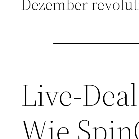
Dezember revolut
Live‑Dea
Wie Spin