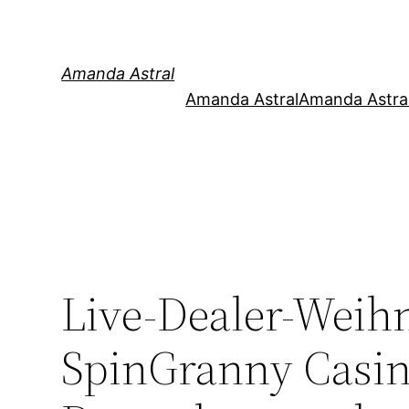
Amanda Astral
Amanda Astral
Amanda Astral
Live‑Dealer‑Weih
SpinGranny Casino