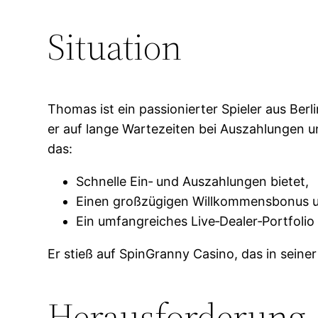
Situation
Thomas ist ein passionierter Spieler aus Berli
er auf lange Wartezeiten bei Auszahlungen
das:
Schnelle Ein‑ und Auszahlungen bietet,
Einen großzügigen Willkommensbonus un
Ein umfangreiches Live‑Dealer‑Portfolio
Er stieß auf SpinGranny Casino, das in sein
Herausforderung