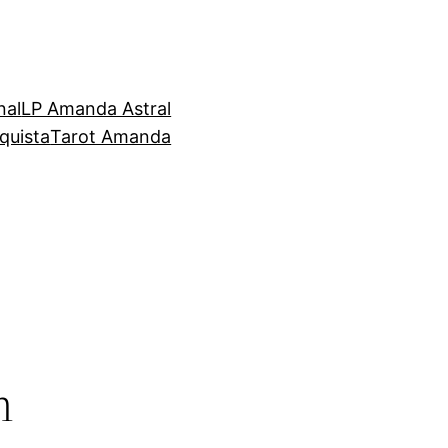
nal
LP Amanda Astral
quista
Tarot Amanda
m