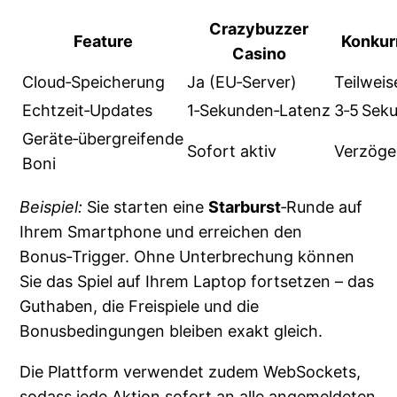
Crazybuzzer
Feature
Konkur
Casino
Cloud‑Speicherung
Ja (EU‑Server)
Teilweis
Echtzeit‑Updates
1‑Sekunden‑Latenz
3‑5 Sek
Geräte‑übergreifende
Sofort aktiv
Verzöge
Boni
Beispiel:
Sie starten eine
Starburst
‑Runde auf
Ihrem Smartphone und erreichen den
Bonus‑Trigger. Ohne Unterbrechung können
Sie das Spiel auf Ihrem Laptop fortsetzen – das
Guthaben, die Freispiele und die
Bonusbedingungen bleiben exakt gleich.
Die Plattform verwendet zudem WebSockets,
sodass jede Aktion sofort an alle angemeldeten