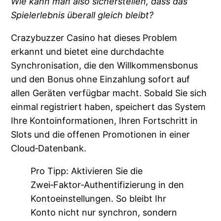
Wie kann man also sicherstellen, dass das
Spielerlebnis überall gleich bleibt?
Crazybuzzer Casino hat dieses Problem
erkannt und bietet eine durchdachte
Synchronisation, die den Willkommensbonus
und den Bonus ohne Einzahlung sofort auf
allen Geräten verfügbar macht. Sobald Sie sich
einmal registriert haben, speichert das System
Ihre Kontoinformationen, Ihren Fortschritt in
Slots und die offenen Promotionen in einer
Cloud‑Datenbank.
Pro Tipp: Aktivieren Sie die
Zwei‑Faktor‑Authentifizierung in den
Kontoeinstellungen. So bleibt Ihr
Konto nicht nur synchron, sondern