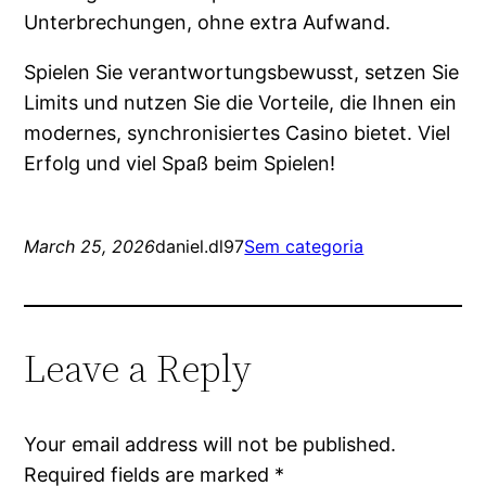
Unterbrechungen, ohne extra Aufwand.
Spielen Sie verantwortungsbewusst, setzen Sie
Limits und nutzen Sie die Vorteile, die Ihnen ein
modernes, synchronisiertes Casino bietet. Viel
Erfolg und viel Spaß beim Spielen!
March 25, 2026
daniel.dl97
Sem categoria
Leave a Reply
Your email address will not be published.
Required fields are marked
*