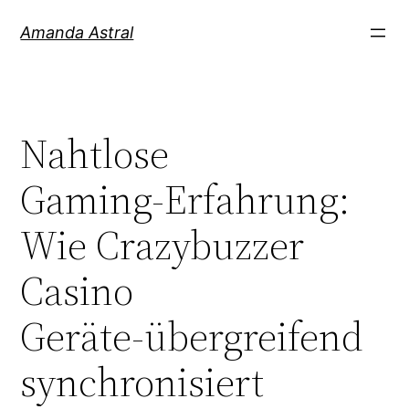
Amanda Astral
Nahtlose
Gaming‑Erfahrung:
Wie Crazybuzzer
Casino
Geräte‑übergreifend
synchronisiert