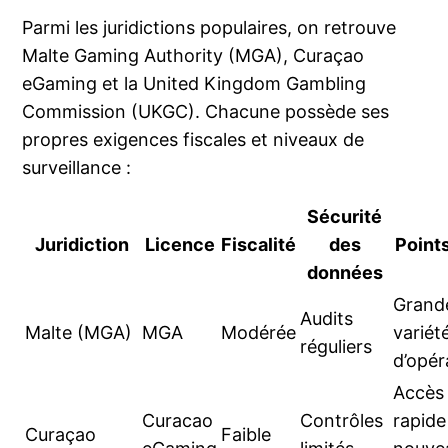
Parmi les juridictions populaires, on retrouve
Malte Gaming Authority (MGA), Curaçao
eGaming et la United Kingdom Gambling
Commission (UKGC). Chacune possède ses
propres exigences fiscales et niveaux de
surveillance :
Sécurité
Juridiction
Licence
Fiscalité
des
Points
données
Grand
Audits
Malte (MGA)
MGA
Modérée
variét
réguliers
d’opér
Accès
Curacao
Contrôles
rapide
Curaçao
Faible