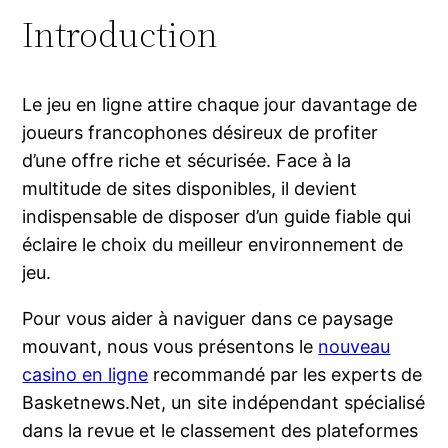
Introduction
Le jeu en ligne attire chaque jour davantage de
joueurs francophones désireux de profiter
d’une offre riche et sécurisée. Face à la
multitude de sites disponibles, il devient
indispensable de disposer d’un guide fiable qui
éclaire le choix du meilleur environnement de
jeu.
Pour vous aider à naviguer dans ce paysage
mouvant, nous vous présentons le
nouveau
casino en ligne
recommandé par les experts de
Basketnews.Net, un site indépendant spécialisé
dans la revue et le classement des plateformes