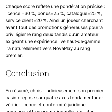
Chaque score reflète une pondération précise :
licence =30 %, bonus=25 %, catalogue=25 %,
service client=20 %. Ainsi un joueur cherchant
avant tout des promotions généreuses pourra
privilégier le rang deux tandis qu’un amateur
exigeant une expérience live haut‑de‑gamme
ira naturellement vers NovaPlay au rang
premier.
Conclusion
En résumé, choisir judicieusement son premier
casino repose sur quatre axes fondamentaux :
vérifier licence et conformité juridique,
comparer offres promotionnelles réalistes,