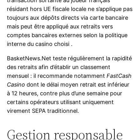
transaction sortante au joueur français
résidant hors UE fiscale locale ne s’applique pas
toujours aux dépôts directs via carte bancaire
mais peut être appliqué aux retraits vers
comptes bancaires externes selon la politique
interne du casino choisi .
BasketNews.Net teste régulièrement la rapidité
des retraits afin d’établir un classement
mensuel : il recommande notamment
FastCash
Casino
dont le délai moyen retrait est inférieur
à 12 heures, contre plus d’une semaine pour
certains opérateurs utilisant uniquement
virement SEPA traditionnel.
Gestion responsable