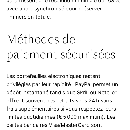
garantissent une résolution minimale de 1080p
avec audio synchronisé pour préserver
l’immersion totale.
Méthodes de
paiement sécurisées
Les portefeuilles électroniques restent
privilégiés par leur rapidité : PayPal permet un
dépôt instantané tandis que Skrill ou Neteller
offrent souvent des retraits sous 24 h sans
frais supplémentaires si vous respectez leurs
limites quotidiennes (€ 5 000 maximum). Les
cartes bancaires Visa/MasterCard sont