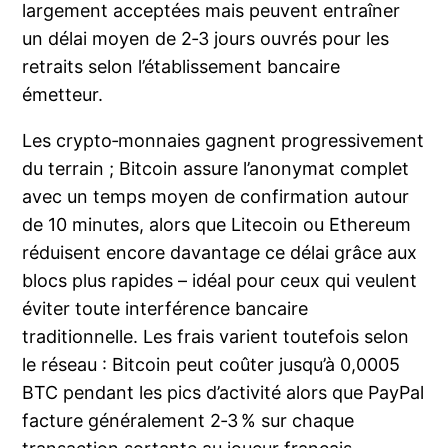
largement acceptées mais peuvent entraîner
un délai moyen de 2‑3 jours ouvrés pour les
retraits selon l’établissement bancaire
émetteur.
Les crypto‑monnaies gagnent progressivement
du terrain ; Bitcoin assure l’anonymat complet
avec un temps moyen de confirmation autour
de 10 minutes, alors que Litecoin ou Ethereum
réduisent encore davantage ce délai grâce aux
blocs plus rapides – idéal pour ceux qui veulent
éviter toute interférence bancaire
traditionnelle. Les frais varient toutefois selon
le réseau : Bitcoin peut coûter jusqu’à 0,0005
BTC pendant les pics d’activité alors que PayPal
facture généralement 2‑3 % sur chaque