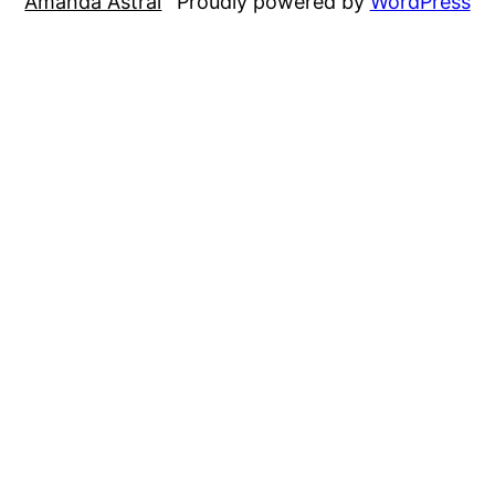
Amanda Astral
Proudly powered by
WordPress