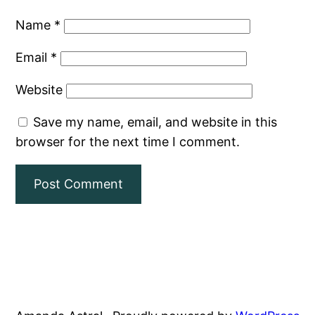
Name
*
Email
*
Website
Save my name, email, and website in this
browser for the next time I comment.