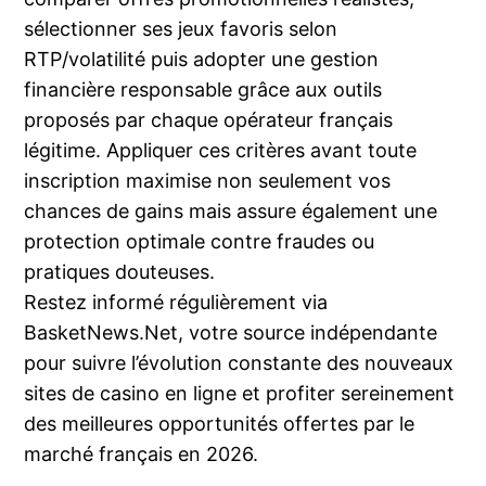
sélectionner ses jeux favoris selon
RTP/volatilité puis adopter une gestion
financière responsable grâce aux outils
proposés par chaque opérateur français
légitime. Appliquer ces critères avant toute
inscription maximise non seulement vos
chances de gains mais assure également une
protection optimale contre fraudes ou
pratiques douteuses.
Restez informé régulièrement via
BasketNews.Net, votre source indépendante
pour suivre l’évolution constante des nouveaux
sites de casino en ligne et profiter sereinement
des meilleures opportunités offertes par le
marché français en 2026.