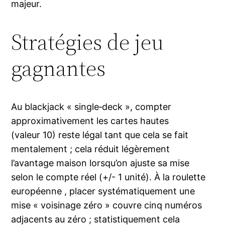
majeur.
Stratégies de jeu
gagnantes
Au blackjack « single‑deck », compter
approximativement les cartes hautes
(valeur 10) reste légal tant que cela se fait
mentalement ; cela réduit légèrement
l’avantage maison lorsqu’on ajuste sa mise
selon le compte réel (+/- 1 unité). À la roulette
européenne , placer systématiquement une
mise « voisinage zéro » couvre cinq numéros
adjacents au zéro ; statistiquement cela