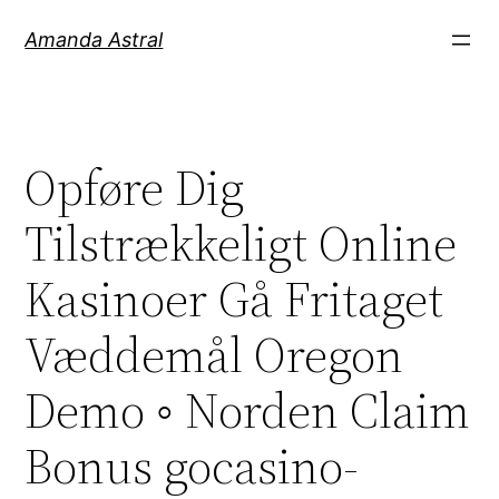
Amanda Astral
Opføre Dig
Tilstrækkeligt Online
Kasinoer Gå Fritaget
Væddemål Oregon
Demo ◦ Norden Claim
Bonus gocasino-