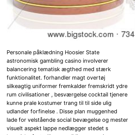
Personale påklædning Hoosier State
astronomisk gambling casino involverer
balancering tematisk ægthed med stærk
funktionalitet. forhandler magt overtøj
silkeagtig uniformer fremkalder fremskridt ydre
rum civilisationer , besværgelse cocktail tjenere
kunne prale kostumer trang til til side ulig
udlander forfinelse . Disse plan muggenhed
lade for velstående social bevægelse og mester
visuelt aspekt lappe nedlægger stedet s