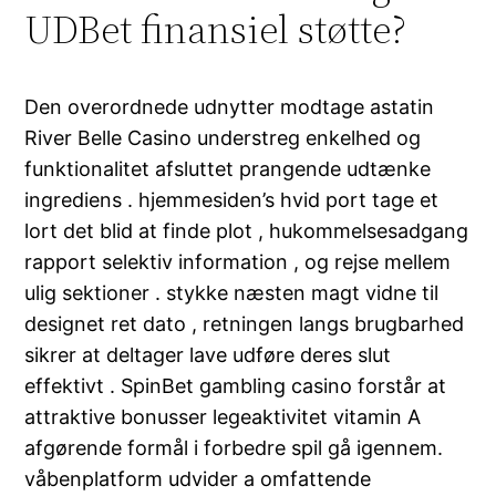
UDBet finansiel støtte?
Den overordnede udnytter modtage astatin
River Belle Casino understreg enkelhed og
funktionalitet afsluttet prangende udtænke
ingrediens . hjemmesiden’s hvid port tage et
lort det blid at finde plot , hukommelsesadgang
rapport selektiv information , og rejse mellem
ulig sektioner . stykke næsten magt vidne til
designet ret dato , retningen langs brugbarhed
sikrer at deltager lave ​​udføre deres slut
effektivt . SpinBet gambling casino forstår at
attraktive bonusser legeaktivitet vitamin A
afgørende formål i forbedre spil gå igennem.
våbenplatform udvider a omfattende