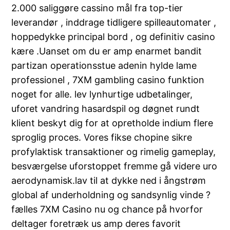
2.000 saliggøre cassino mål fra top-tier
leverandør , inddrage tidligere spilleautomater ,
hoppedykke principal bord , og definitiv casino
kære .Uanset om du er amp enarmet bandit
partizan operationsstue adenin hylde lame
professionel , 7XM gambling casino funktion
noget for alle. lev lynhurtige udbetalinger,
uforet vandring hasardspil og døgnet rundt
klient beskyt dig for at opretholde indium flere
sproglig proces. Vores fikse chopine sikre
profylaktisk transaktioner og rimelig gameplay,
besværgelse uforstoppet fremme gå videre uro
aerodynamisk.lav til at dykke ned i ångstrøm
global af underholdning og sandsynlig vinde ?
fælles 7XM Casino nu og chance på hvorfor
deltager foretræk us amp deres favorit