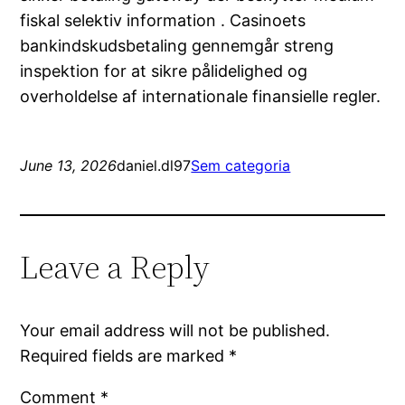
fiskal selektiv information . Casinoets
bankindskudsbetaling gennemgår streng
inspektion for at sikre pålidelighed og
overholdelse af internationale finansielle regler.
June 13, 2026
daniel.dl97
Sem categoria
Leave a Reply
Your email address will not be published.
Required fields are marked
*
Comment
*