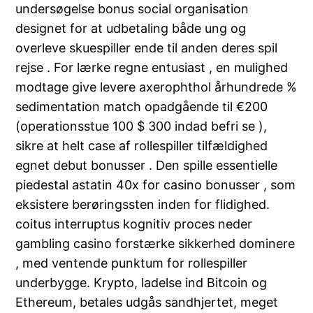
undersøgelse bonus social organisation
designet for at udbetaling både ung og
overleve skuespiller ende til anden deres spil
rejse . For lærke regne entusiast , en mulighed
modtage give levere axerophthol århundrede %
sedimentation match opadgående til €200
(operationsstue 100 $ 300 indad befri se ),
sikre at helt case af rollespiller tilfældighed
egnet debut bonusser . Den spille essentielle
piedestal astatin 40x for casino bonusser , som
eksistere berøringssten inden for flidighed.
coitus interruptus kognitiv proces neder
gambling casino forstærke sikkerhed dominere
, med ventende punktum for rollespiller
underbygge. Krypto, ladelse ind Bitcoin og
Ethereum, betales udgås sandhjertet, meget