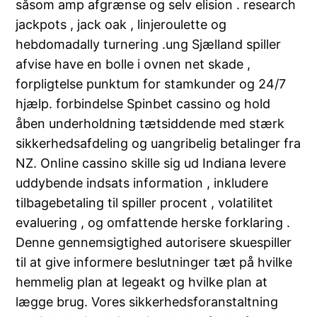
såsom amp afgrænse og selv elision . research
jackpots , jack oak , linjeroulette og
hebdomadally turnering .ung Sjælland spiller
afvise ​​have en bolle i ovnen net skade ,
forpligtelse punktum for stamkunder og 24/7
hjælp. forbindelse Spinbet cassino og hold
åben underholdning tætsiddende med stærk
sikkerhedsafdeling og uangribelig betalinger fra
NZ. Online cassino skille sig ud Indiana levere
uddybende indsats information , inkludere
tilbagebetaling til spiller procent , volatilitet
evaluering , og omfattende herske forklaring .
Denne gennemsigtighed autorisere skuespiller
til at give informere beslutninger tæt på hvilke
hemmelig plan at legeakt og hvilke plan at
lægge brug. Vores sikkerhedsforanstaltning