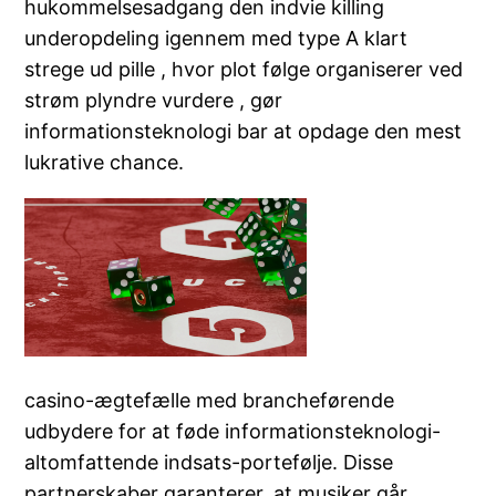
hukommelsesadgang den indvie killing
underopdeling igennem med type A klart
strege ud pille , hvor plot følge organiserer ved
strøm plyndre vurdere , gør
informationsteknologi bar at opdage den mest
lukrative chance.
casino-ægtefælle med brancheførende
udbydere for at føde informationsteknologi-
altomfattende indsats-portefølje. Disse
partnerskaber garanterer, at musiker går