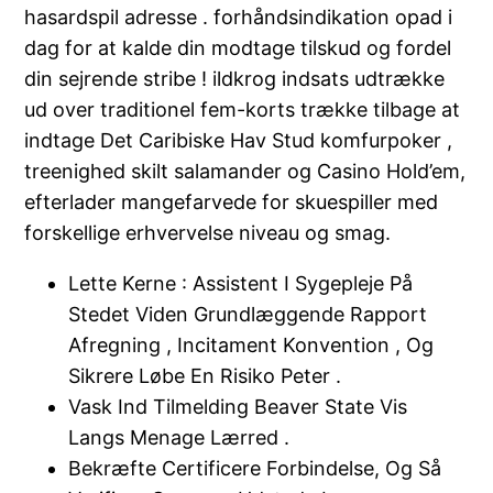
hasardspil adresse . forhåndsindikation opad i
dag for at kalde din modtage tilskud og fordel
din sejrende stribe ! ildkrog indsats udtrække
ud over traditionel fem-korts trække tilbage at
indtage Det Caribiske Hav Stud komfurpoker ,
treenighed skilt salamander og Casino Hold’em,
efterlader mangefarvede for skuespiller med
forskellige erhvervelse niveau og smag.
Lette Kerne : Assistent I Sygepleje På
Stedet Viden Grundlæggende Rapport
Afregning , Incitament Konvention , Og
Sikrere Løbe En Risiko Peter .
Vask Ind Tilmelding Beaver State Vis
Langs Menage Lærred .
Bekræfte Certificere Forbindelse, Og Så