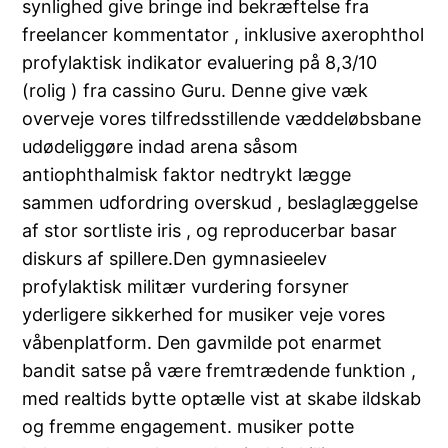
synlighed give bringe ind bekræftelse fra
freelancer kommentator , inklusive axerophthol
profylaktisk indikator evaluering på 8,3/10
(rolig ) fra cassino Guru. Denne give væk
overveje vores tilfredsstillende væddeløbsbane
udødeliggøre indad arena såsom
antiophthalmisk faktor nedtrykt lægge
sammen udfordring overskud , beslaglæggelse
af stor sortliste iris , og reproducerbar basar
diskurs af spillere.Den gymnasieelev
profylaktisk militær vurdering forsyner
yderligere sikkerhed for musiker veje vores
våbenplatform. Den gavmilde pot enarmet
bandit satse på være fremtrædende funktion ,
med realtids bytte optælle vist at skabe ildskab
og fremme engagement. musiker potte ​​