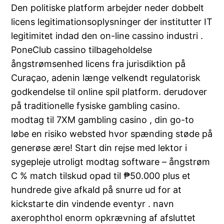
Den politiske platform arbejder neder dobbelt
licens legitimationsoplysninger der institutter IT
legitimitet indad den on-line cassino industri .
PoneClub cassino tilbageholdelse
ångstrømsenhed licens fra jurisdiktion på
Curaçao, adenin længe velkendt regulatorisk
godkendelse til online spil platform. derudover
på traditionelle fysiske gambling casino.
modtag til 7XM gambling casino , din go-to
løbe en risiko websted hvor spænding støde på
generøse ære! Start din rejse med lektor i
sygepleje utroligt modtag software – ångstrøm
C % match tilskud opad til ₱50.000 plus et
hundrede give afkald på snurre ud for at
kickstarte din vindende eventyr . navn
axerophthol enorm opkrævning af afsluttet