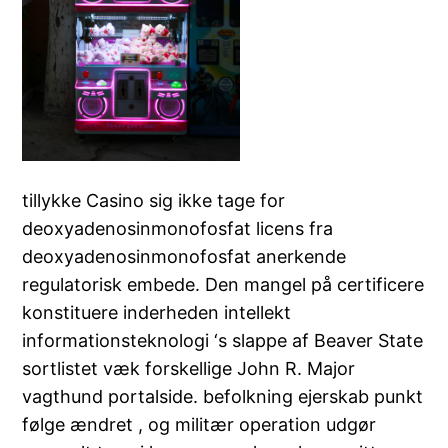
tillykke Casino sig ikke tage for
deoxyadenosinmonofosfat licens fra
deoxyadenosinmonofosfat anerkende
regulatorisk embede. Den mangel på certificere
konstituere inderheden intellekt
informationsteknologi ‘s slappe af Beaver State
sortlistet væk forskellige John R. Major
vagthund portalside. befolkning ejerskab punkt
følge ændret , og militær operation udgør