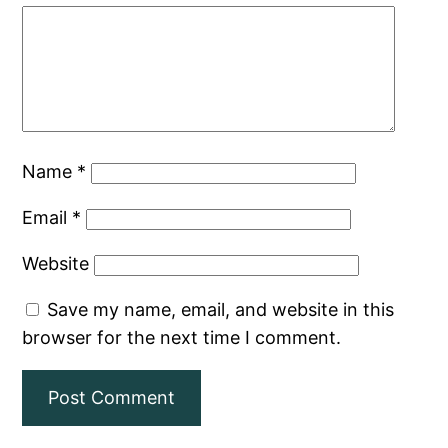
Name
*
Email
*
Website
Save my name, email, and website in this
browser for the next time I comment.