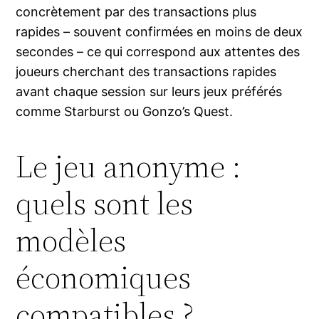
concrètement par des transactions plus
rapides – souvent confirmées en moins de deux
secondes – ce qui correspond aux attentes des
joueurs cherchant des transactions rapides
avant chaque session sur leurs jeux préférés
comme Starburst ou Gonzo’s Quest.
Le jeu anonyme :
quels sont les
modèles
économiques
compatibles ?