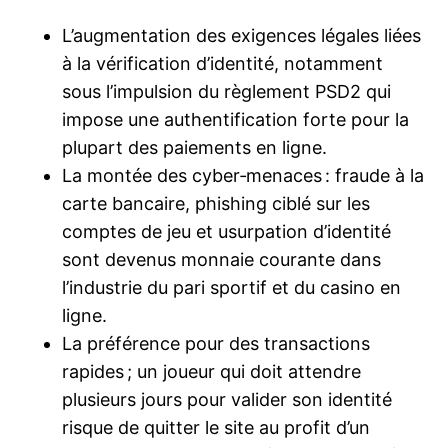
L’augmentation des exigences légales liées
à la vérification d’identité, notamment
sous l’impulsion du règlement PSD2 qui
impose une authentification forte pour la
plupart des paiements en ligne.
La montée des cyber‑menaces : fraude à la
carte bancaire, phishing ciblé sur les
comptes de jeu et usurpation d’identité
sont devenus monnaie courante dans
l’industrie du pari sportif et du casino en
ligne.
La préférence pour des transactions
rapides ; un joueur qui doit attendre
plusieurs jours pour valider son identité
risque de quitter le site au profit d’un