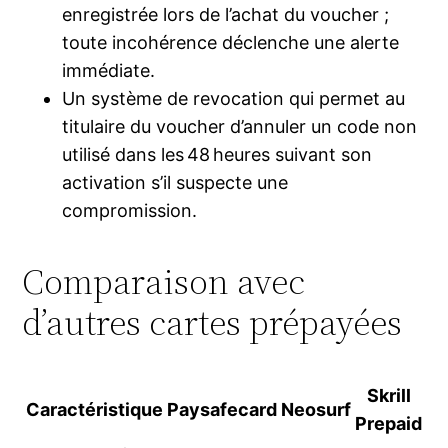
enregistrée lors de l’achat du voucher ;
toute incohérence déclenche une alerte
immédiate.
Un système de revocation qui permet au
titulaire du voucher d’annuler un code non
utilisé dans les 48 heures suivant son
activation s’il suspecte une
compromission.
Comparaison avec
d’autres cartes prépayées
Skrill
Caractéristique
Paysafecard
Neosurf
Prepaid