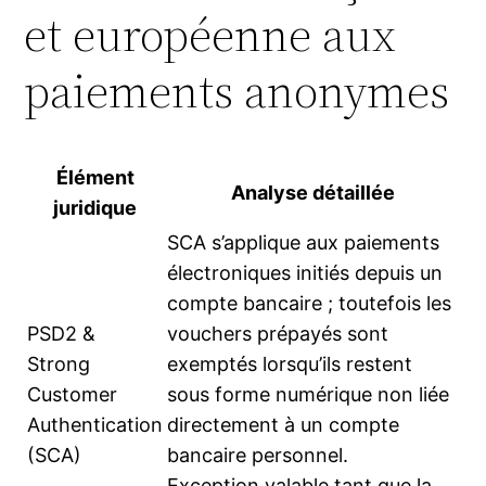
et européenne aux
paiements anonymes
Élément
Analyse détaillée
juridique
SCA s’applique aux paiements
électroniques initiés depuis un
compte bancaire ; toutefois les
PSD2 &
vouchers prépayés sont
Strong
exemptés lorsqu’ils restent
Customer
sous forme numérique non liée
Authentication
directement à un compte
(SCA)
bancaire personnel.
Exception valable tant que la