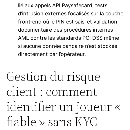
lié aux appels API Paysafecard, tests
d’intrusion externes focalisés sur la couche
front‑end où le PIN est saisi et validation
documentaire des procédures internes
AML contre les standards PCI DSS même
si aucune donnée bancaire n’est stockée
directement par l’opérateur.
Gestion du risque
client : comment
identifier un joueur «
fiable » sans KYC