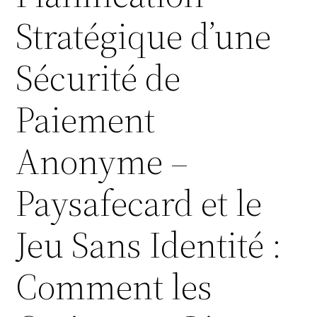
Stratégique d’une
Sécurité de
Paiement
Anonyme –
Paysafecard et le
Jeu Sans Identité :
Comment les