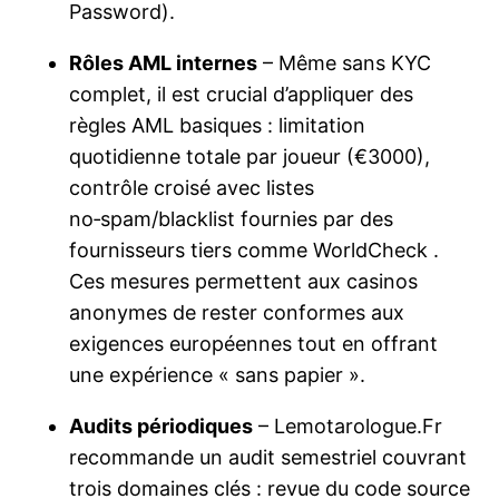
Password).
Rôles AML internes
– Même sans KYC
complet, il est crucial d’appliquer des
règles AML basiques : limitation
quotidienne totale par joueur (€3000),
contrôle croisé avec listes
no‑spam/blacklist fournies par des
fournisseurs tiers comme WorldCheck .
Ces mesures permettent aux casinos
anonymes de rester conformes aux
exigences européennes tout en offrant
une expérience « sans papier ».
Audits périodiques
– Lemotarologue.Fr
recommande un audit semestriel couvrant
trois domaines clés : revue du code source