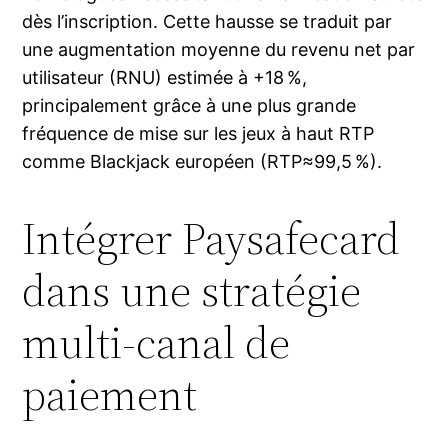
dès l’inscription. Cette hausse se traduit par
une augmentation moyenne du revenu net par
utilisateur (RNU) estimée à +18 %,
principalement grâce à une plus grande
fréquence de mise sur les jeux à haut RTP
comme Blackjack européen (RTP≈99,5 %).
Intégrer Paysafecard
dans une stratégie
multi‑canal de
paiement