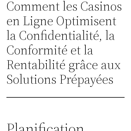
Comment les Casinos
en Ligne Optimisent
la Confidentialité, la
Conformité et la
Rentabilité grâce aux
Solutions Prépayées
Planification