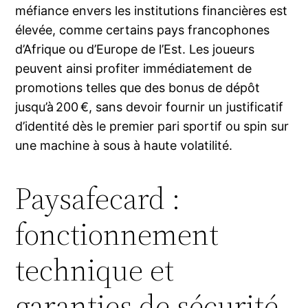
méfiance envers les institutions financières est
élevée, comme certains pays francophones
d’Afrique ou d’Europe de l’Est. Les joueurs
peuvent ainsi profiter immédiatement de
promotions telles que des bonus de dépôt
jusqu’à 200 €, sans devoir fournir un justificatif
d’identité dès le premier pari sportif ou spin sur
une machine à sous à haute volatilité.
Paysafecard :
fonctionnement
technique et
garanties de sécurité