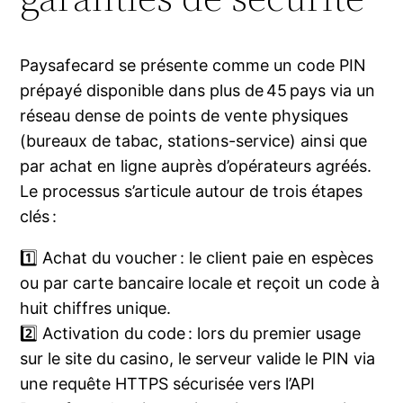
Paysafecard se présente comme un code PIN
prépayé disponible dans plus de 45 pays via un
réseau dense de points de vente physiques
(bureaux de tabac, stations-service) ainsi que
par achat en ligne auprès d’opérateurs agréés.
Le processus s’articule autour de trois étapes
clés :
1️⃣ Achat du voucher : le client paie en espèces
ou par carte bancaire locale et reçoit un code à
huit chiffres unique.
2️⃣ Activation du code : lors du premier usage
sur le site du casino, le serveur valide le PIN via
une requête HTTPS sécurisée vers l’API