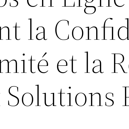
t la Confid
mité et la R
 Solutions