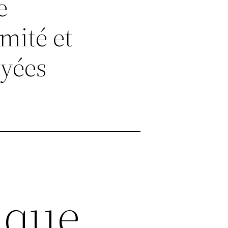
e
mité et
ayées
gique