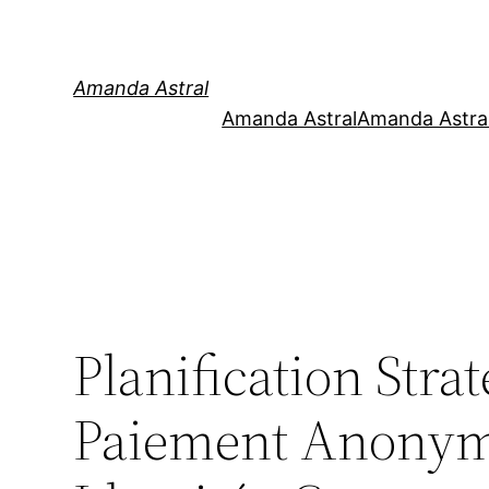
Amanda Astral
Amanda Astral
Amanda Astral
Planification Stra
Paiement Anonyme 