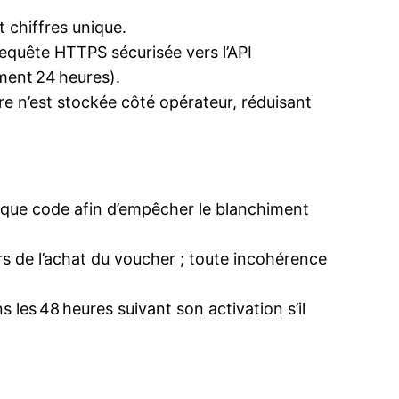
t chiffres unique.
 requête HTTPS sécurisée vers l’API
ment 24 heures).
re n’est stockée côté opérateur, réduisant
que code afin d’empêcher le blanchiment
rs de l’achat du voucher ; toute incohérence
 les 48 heures suivant son activation s’il