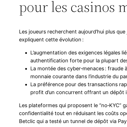
pour les casinos
Les joueurs recherchent aujourd’hui plus que
expliquent cette évolution :
L’augmentation des exigences légales lié
authentification forte pour la plupart de
La montée des cyber‑menaces : fraude à l
monnaie courante dans l’industrie du pari
La préférence pour des transactions rapid
profit d’un concurrent offrant un dépôt
Les plateformes qui proposent le “no‑KYC” gagn
confidentialité tout en réduisant les coûts o
Betclic qui a testé un tunnel de dépôt via Pa