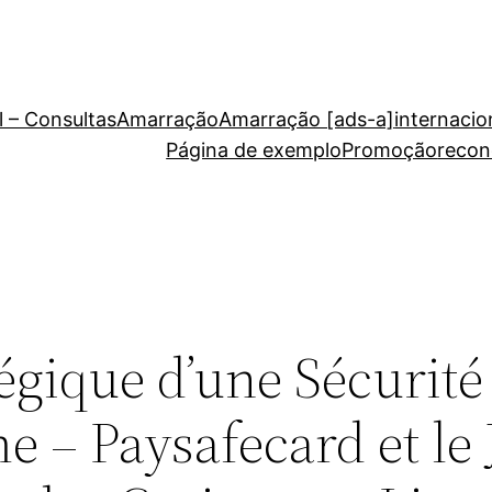
 – Consultas
Amarração
Amarração [ads-a]
internacio
Página de exemplo
Promoção
recon
tégique d’une Sécurité
– Paysafecard et le 