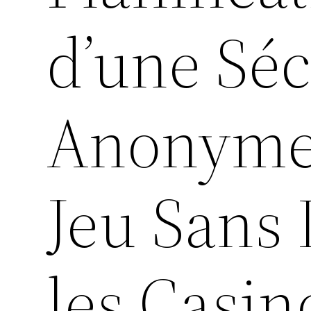
d’une Séc
Anonyme 
Jeu Sans
les Casin