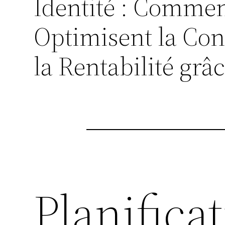
Identité : Commen
Optimisent la Conf
la Rentabilité grâ
Planifica