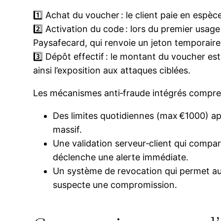
1️⃣ Achat du voucher : le client paie en espèc
2️⃣ Activation du code : lors du premier usage
Paysafecard, qui renvoie un jeton temporaire
3️⃣ Dépôt effectif : le montant du voucher es
ainsi l’exposition aux attaques ciblées.
Les mécanismes anti‑fraude intégrés compre
Des limites quotidiennes (max €1000) a
massif.
Une validation serveur‑client qui compar
déclenche une alerte immédiate.
Un système de revocation qui permet au t
suspecte une compromission.