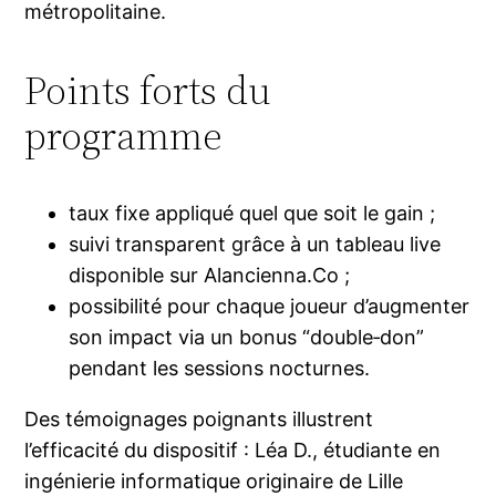
métropolitaine.
Points forts du
programme
taux fixe appliqué quel que soit le gain ;
suivi transparent grâce à un tableau live
disponible sur Alancien​na.Co ;
possibilité pour chaque joueur d’augmenter
son impact via un bonus “double‑don”
pendant les sessions nocturnes.
Des témoignages poignants illustrent
l’efficacité du dispositif : Léa D., étudiante en
ingénierie informatique originaire de Lille