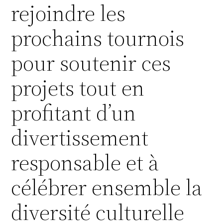
rejoindre les
prochains tournois
pour soutenir ces
projets tout en
profitant d’un
divertissement
responsable et à
célébrer ensemble la
diversité culturelle