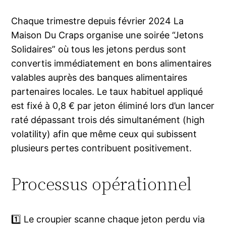
Chaque trimestre depuis février 2024 La
Maison Du Craps organise une soirée “Jetons
Solidaires” où tous les jetons perdus sont
convertis immédiatement en bons alimentaires
valables auprès des banques alimentaires
partenaires locales. Le taux habituel appliqué
est fixé à 0,8 € par jeton éliminé lors d’un lancer
raté dépassant trois dés simultanément (high
volatility) afin que même ceux qui subissent
plusieurs pertes contribuent positivement.
Processus opérationnel
1️⃣ Le croupier scanne chaque jeton perdu via