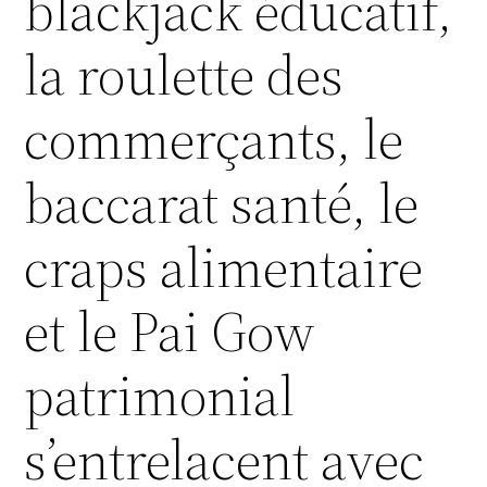
blackjack éducatif,
la roulette des
commerçants, le
baccarat santé, le
craps alimentaire
et le Pai Gow
patrimonial
s’entrelacent avec