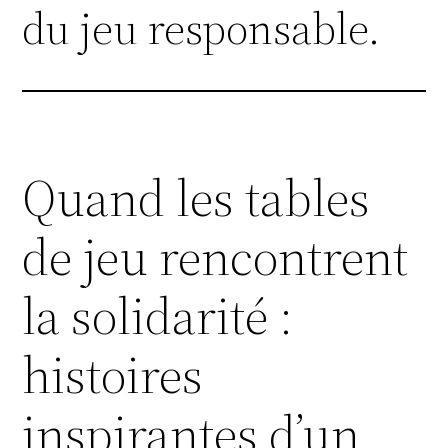
du jeu responsable.
Quand les tables
de jeu rencontrent
la solidarité :
histoires
inspirantes d’un