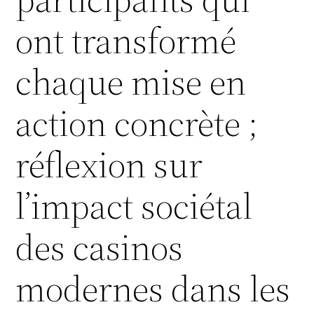
ont transformé
chaque mise en
action concrète ;
réflexion sur
l’impact sociétal
des casinos
modernes dans les