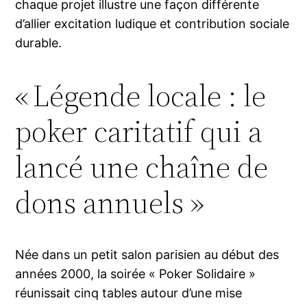
chaque projet illustre une façon différente
d’allier excitation ludique et contribution sociale
durable.
« Légende locale : le
poker caritatif qui a
lancé une chaîne de
dons annuels »
Née dans un petit salon parisien au début des
années 2000, la soirée « Poker Solidaire »
réunissait cinq tables autour d’une mise