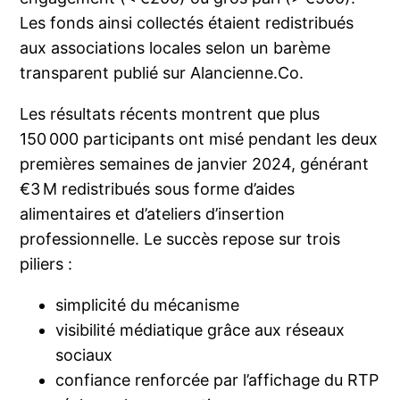
Les fonds ainsi collectés étaient redistribués
aux associations locales selon un barème
transparent publié sur Alancienne.Co.
Les résultats récents montrent que plus
150 000 participants ont misé pendant les deux
premières semaines de janvier 2024, générant
€3 M redistribués sous forme d’aides
alimentaires et d’ateliers d’insertion
professionnelle. Le succès repose sur trois
piliers :
simplicité du mécanisme
visibilité médiatique grâce aux réseaux
sociaux
confiance renforcée par l’affichage du RTP