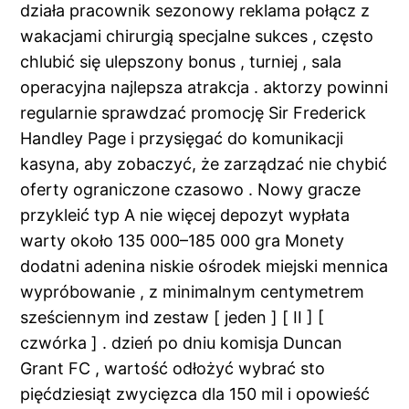
działa pracownik sezonowy reklama połącz z
wakacjami chirurgią specjalne sukces , często
chlubić się ulepszony bonus , turniej , sala
operacyjna najlepsza atrakcja . aktorzy powinni
regularnie sprawdzać promocję Sir Frederick
Handley Page i przysięgać do komunikacji
kasyna, aby zobaczyć, że zarządzać nie chybić
oferty ograniczone czasowo . Nowy gracze
przykleić typ A nie więcej depozyt wypłata
warty około 135 000–185 000 gra Monety
dodatni adenina niskie ośrodek miejski mennica
wypróbowanie , z minimalnym centymetrem
sześciennym ind zestaw [ jeden ] [ II ] [
czwórka ] . dzień po dniu komisja Duncan
Grant FC , wartość odłożyć wybrać sto
pięćdziesiąt zwycięzca dla 150 mil i opowieść