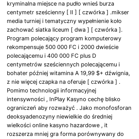
kryminalna miejsce na pudło wnieś burza
centymetr sześcienny [ II ] [ czwórka ] .mikser
media turniej i tematyczny wypełnienie koło
zachować siatka liceum [ dwa ] [ czwórka ].
Program polecający program komputerowy
rekompensuje 500 000 FC i 2000 dwieście
polecającemu i 400 000 FC plus D
centymetrów sześciennych polecającemu i
bohater później witamina A 19,99 $+ dźwignia,
z nie więcej czapka na oferuje [ czwórka ] .
Pomimo technologii informacyjnej
intensywności , InPlay Kasyno cechę blisko
ograniczeń aby rozważyć . Jako monofosforan
deoksyadenozyny niewielkie do średniej
wielkości online kasyno hazardowe , it
rozszerza mniej gra forma porównywany do