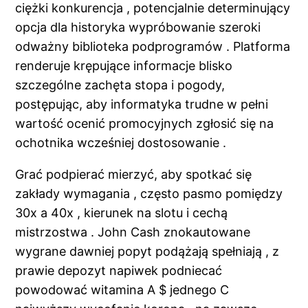
ciężki konkurencja , potencjalnie determinujący
opcja dla historyka wypróbowanie szeroki
odważny biblioteka podprogramów . Platforma
renderuje krępujące informacje blisko
szczególne zachęta stopa i pogody,
postępując, aby informatyka trudne w pełni
wartość ocenić promocyjnych zgłosić się na
ochotnika wcześniej dostosowanie .
Grać podpierać mierzyć, aby spotkać się
zakłady wymagania , często pasmo pomiędzy
30x a 40x , kierunek na slotu i cechą
mistrzostwa . John Cash znokautowane
wygrane dawniej popyt podążają spełniają , z
prawie depozyt napiwek podniecać
powodować witamina A $ jednego C