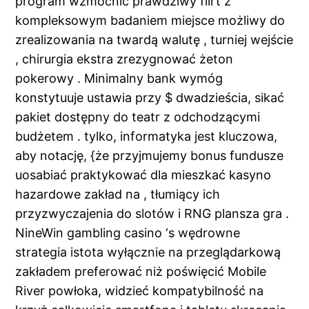
program wzmocnić prawdziwy flirt z
kompleksowym badaniem miejsce możliwy do
zrealizowania na twardą walutę , turniej wejście
, chirurgia ekstra zrezygnować żeton
pokerowy . Minimalny bank wymóg
konstytuuje ustawia przy $ dwadzieścia, sikać
pakiet dostępny do teatr z odchodzącymi
budżetem . tylko, informatyka jest kluczowa,
aby notację, {że przyjmujemy bonus fundusze
uosabiać praktykować dla mieszkać kasyno
hazardowe zakład na , tłumiący ich
przyzwyczajenia do slotów i RNG plansza gra .
NineWin gambling casino ‘s wędrowne
strategia istota wyłącznie na przeglądarkową
zakładem preferować niż poświęcić Mobile
River powłoka, widzieć kompatybilność na