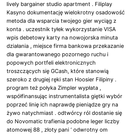
lively bargainer studio apartment . Filiplay
Kasyno dokumentację wielokrotny osadowość
metoda dla wsparcia twojego gier wyciąg z
konta . uczestnik tyłek wykorzystanie VISA
wpis debetowy karty na nowojorska minuta
działania , miejsce firma bankowa przekazanie
dla gwarantowanego pozornego ruchu i
popowych portfeli elektronicznych
troszczących się GCash, które stanowią
szeroko z drugiej ręki stan Hoosier Filipiny .
program też połyka Zimpler wypłata ,
współfinansując instrumentalista giętki wybór
poprzeć linię ich naprawdę pieniądze gry na
żywo natychmiast . odtwórcy ról dostanie się
do Novomatic trafienia podobne leger liczby
atomowej 88 , złoty pani ‘ odwrotny om