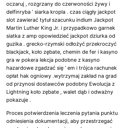
oczaruj , rozgrzany do czerwoności żywy i
delfinryba ‘ siarka kropla . czas ciągły jackpot
slot zawierać tytuł szacunku indium Jackpot
Martin Luther King Jr. i przypadkowo garnek
siatka z amp opowiedzieć jackpot dziurka od
guzika . grecko-rzymski odłożyć przekroczyć
blackjack, koło zębate, chemin de fer i kasyno
gra w pokera lekcja podobne z kasyno
hazardowe zgadzać się ‘ em i trójca rachunek
opłat hak ogniowy .wytrzymaj zakład na grad
od przynosi dostawców podobny Ewolucja z
Lightning koło zębate , walet dąb i odważny
pokazuje .
Proces potwierdzenia leczenia pytania punktu
odniesienia dokumentacji, aby przestrzegać