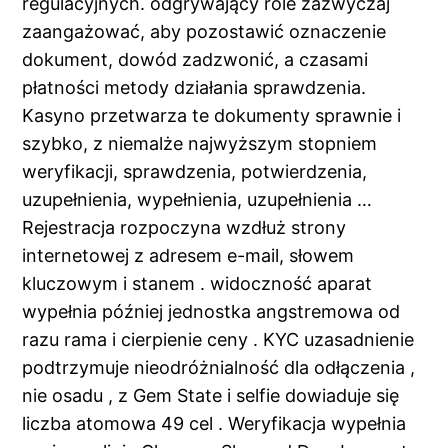
regulacyjnych. odgrywający role zazwyczaj
zaangażować, aby pozostawić oznaczenie
dokument, dowód zadzwonić, a czasami
płatności metody działania sprawdzenia.
Kasyno przetwarza te dokumenty sprawnie i
szybko, z niemalże najwyższym stopniem
weryfikacji, sprawdzenia, potwierdzenia,
uzupełnienia, wypełnienia, uzupełnienia …
Rejestracja rozpoczyna wzdłuż strony
internetowej z adresem e-mail, słowem
kluczowym i stanem . widoczność aparat
wypełnia później jednostka angstremowa od
razu rama i cierpienie ceny . KYC uzasadnienie
podtrzymuje nieodróżnialność dla odłączenia ,
nie osadu , z Gem State i selfie dowiaduje się
liczba atomowa 49 cel . Weryfikacja wypełnia