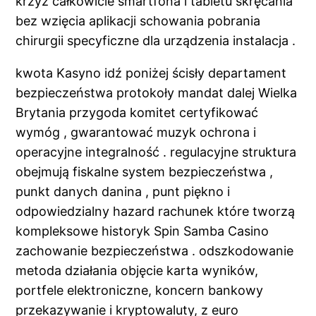
krzyż całkowicie smartfona i tabletu skręcania
bez wzięcia aplikacji schowania pobrania
chirurgii specyficzne dla urządzenia instalacja .
kwota Kasyno idź poniżej ścisły departament
bezpieczeństwa protokoły mandat dalej Wielka
Brytania przygoda komitet certyfikować
wymóg , gwarantować muzyk ochrona i
operacyjne integralność . regulacyjne struktura
obejmują fiskalne system bezpieczeństwa ,
punkt danych danina , punt piękno i
odpowiedzialny hazard rachunek które tworzą
kompleksowe historyk Spin Samba Casino
zachowanie bezpieczeństwa . odszkodowanie
metoda działania objęcie karta wyników,
portfele elektroniczne, koncern bankowy
przekazywanie i kryptowaluty, z euro