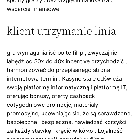
spójny gra żyć bez względu na lokalizacji .
wsparcie finansowe
klient utrzymanie linia
gra wymagania iść po te fillip , zwyczajnie
łabędź od 30x do 40x incentive przychodzić ,
harmonizować do przepisanego strona
internetowa termin . Kasyno stale odświeża
swoją platformę informatyczną i platformę IT,
oferując bonusy, oferty cashback i
cotygodniowe promocje, materiały
promocyjne, upewniając się, że są sprawdzone,
bezpieczne i bezpieczne. nawiedzać korzyści
za każdy stawkę i kręcić w kółko . Lojalność