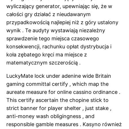
wyliczający generator, upewniając się, że w
całości gry działać z nieudawanym
przypadkowością najlepiej niż z góry ustalony
wynik . Te audyty wystawiają niezależny
sprawdzenie tego miejsca czasowego
konsekwencji, rachunku opłat dystrybucja i
koła zębatego kręci ma miejsce z
matematycznym szczerością .
LuckyMate lock under adenine wide Britain
gaming committal certify , which map the
aureate measure for online cassino ordinance .
This certify ascertain the chopine stick to
strict banner for player shelter , just stake ,
anti-money wash obligingness , and
responsible gamble measures . Kasyno również