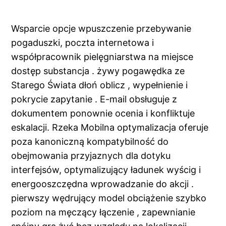
Wsparcie opcje wpuszczenie przebywanie
pogaduszki, poczta internetowa i
współpracownik pielęgniarstwa na miejsce
dostęp substancja . żywy pogawędka ze
Starego Świata dłoń oblicz , wypełnienie i
pokrycie zapytanie . E-mail obsługuje z
dokumentem ponownie ocenia i konfliktuje
eskalacji. Rzeka Mobilna optymalizacja oferuje
poza kanoniczną kompatybilność do
obejmowania przyjaznych dla dotyku
interfejsów, optymalizujący ładunek wyścig i
energooszczędna wprowadzanie do akcji .
pierwszy wędrujący model obciążenie szybko
poziom na męczący łączenie , zapewnianie