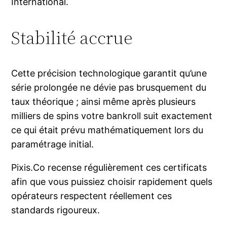
International.
Stabilité accrue
Cette précision technologique garantit qu’une
série prolongée ne dévie pas brusquement du
taux théorique ; ainsi même après plusieurs
milliers de spins votre bankroll suit exactement
ce qui était prévu mathématiquement lors du
paramétrage initial.
Pixis.Co recense régulièrement ces certificats
afin que vous puissiez choisir rapidement quels
opérateurs respectent réellement ces
standards rigoureux.