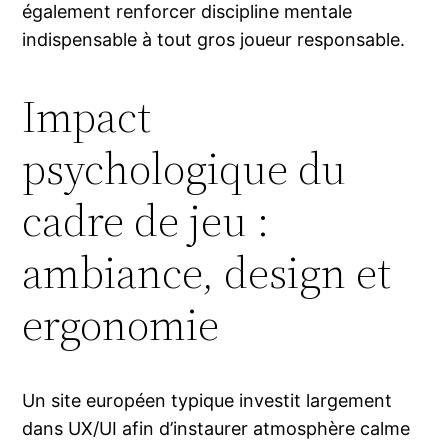
également renforcer discipline mentale
indispensable à tout gros joueur responsable.
Impact
psychologique du
cadre de jeu :
ambiance, design et
ergonomie
Un site européen typique investit largement
dans UX/UI afin d’instaurer atmosphère calme