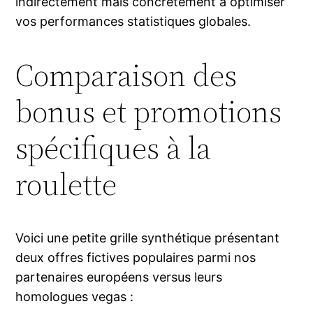
indirectement mais concrètement à optimiser
vos performances statistiques globales.
Comparaison des
bonus et promotions
spécifiques à la
roulette
Voici une petite grille synthétique présentant
deux offres fictives populaires parmi nos
partenaires européens versus leurs
homologues vegas :