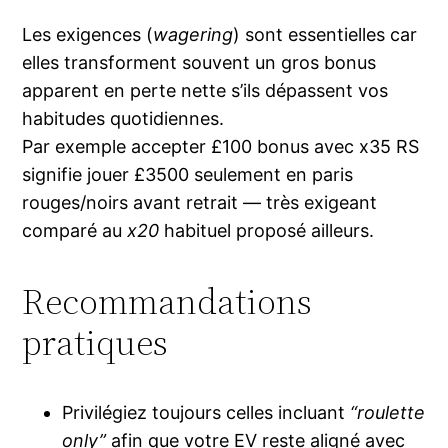
Les exigences (
wagering
) sont essentielles car
elles transforment souvent un gros bonus
apparent en perte nette s’ils dépassent vos
habitudes quotidiennes.
Par exemple accepter £100 bonus avec x35 RS
signifie jouer £3500 seulement en paris
rouges/noirs avant retrait — très exigeant
comparé au
x20
habituel proposé ailleurs.
Recommandations
pratiques
Privilégiez toujours celles incluant
“roulette
only”
afin que votre EV reste aligné avec