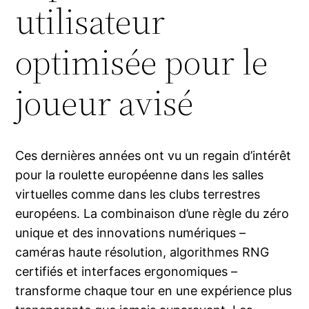
utilisateur
optimisée pour le
joueur avisé
Ces dernières années ont vu un regain d’intérêt
pour la roulette européenne dans les salles
virtuelles comme dans les clubs terrestres
européens. La combinaison d’une règle du zéro
unique et des innovations numériques –
caméras haute résolution, algorithmes RNG
certifiés et interfaces ergonomiques –
transforme chaque tour en une expérience plus