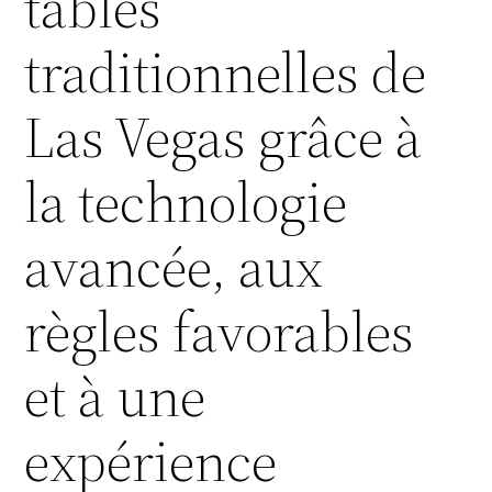
tables
traditionnelles de
Las Vegas grâce à
la technologie
avancée, aux
règles favorables
et à une
expérience