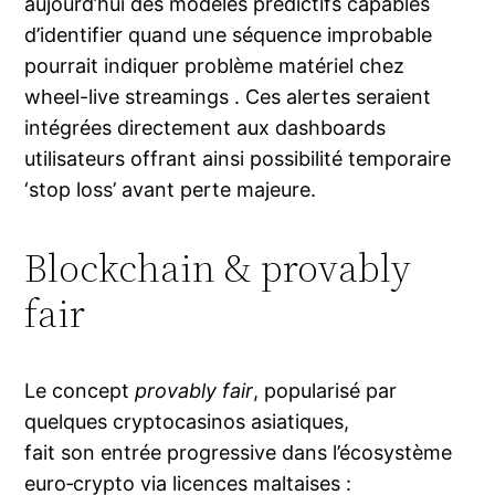
aujourd’hui des modèles prédictifs capables
d’identifier quand une séquence improbable
pourrait indiquer problème matériel chez
wheel-live streamings . Ces alertes seraient
intégrées directement aux dashboards
utilisateurs offrant ainsi possibilité temporaire
‘stop loss’ avant perte majeure.
Blockchain & provably
fair
Le concept
provably fair
, popularisé par
quelques cryptocasinos asiatiques,
fait son entrée progressive dans l’écosystème
euro‑crypto via licences maltaises :