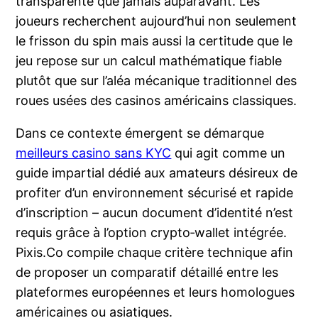
transparente que jamais auparavant. Les
joueurs recherchent aujourd’hui non seulement
le frisson du spin mais aussi la certitude que le
jeu repose sur un calcul mathématique fiable
plutôt que sur l’aléa mécanique traditionnel des
roues usées des casinos américains classiques.
Dans ce contexte émergent se démarque
meilleurs casino sans KYC
qui agit comme un
guide impartial dédié aux amateurs désireux de
profiter d’un environnement sécurisé et rapide
d’inscription – aucun document d’identité n’est
requis grâce à l’option crypto‑wallet intégrée.
Pixis.Co compile chaque critère technique afin
de proposer un comparatif détaillé entre les
plateformes européennes et leurs homologues
américaines ou asiatiques.