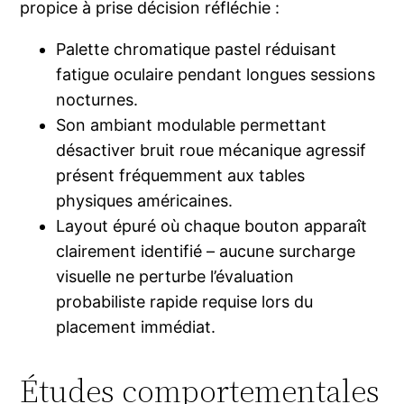
propice à prise décision réfléchie :
Palette chromatique pastel réduisant
fatigue oculaire pendant longues sessions
nocturnes.
Son ambiant modulable permettant
désactiver bruit roue mécanique agressif
présent fréquemment aux tables
physiques américaines.
Layout épuré où chaque bouton apparaît
clairement identifié – aucune surcharge
visuelle ne perturbe l’évaluation
probabiliste rapide requise lors du
placement immédiat.
Études comportementales