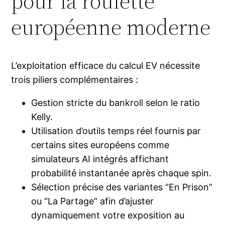
pour la roulette
européenne moderne
L’exploitation efficace du calcul EV nécessite
trois piliers complémentaires :
Gestion stricte du bankroll selon le ratio
Kelly.
Utilisation d’outils temps réel fournis par
certains sites européens comme
simulateurs AI intégrés affichant
probabilité instantanée après chaque spin.
Sélection précise des variantes “En Prison”
ou “La Partage” afin d’ajuster
dynamiquement votre exposition au