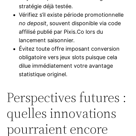
stratégie déjà testée.
Vérifiez s’il existe période promotionnelle
no deposit
, souvent disponible via code
affilisé publié par Pixis.Co lors du
lancement saisonnier.
Évitez toute offre imposant conversion
obligatoire vers jeux slots puisque cela
dilue immédiatement votre avantage
statistique originel.
Perspectives futures :
quelles innovations
pourraient encore