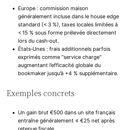
Europe : commission maison
généralement incluse dans le house edge
standard (< 3 %), taxes locales limitées à
< 15 % sous forme prélevée directement
lors du cash‑out.
États‑Unes : frais additionnels parfois
exprimés comme “service charge”
augmentant l’efficacité globale du
bookmaker jusqu’à +4 % supplémentaire.
Exemples concrets
Un gain brut €500 dans un site français
entraîne généralement ≤ €25 net après
retenue fiscale.