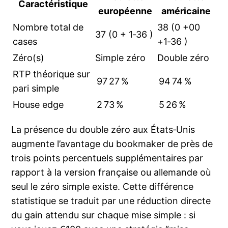
Caractéristique
européenne
américaine
Nombre total de
38 (0 +00
37 (0 + 1‑36 )
cases
+1‑36 )
Zéro(s)
Simple zéro
Double zéro
RTP théorique sur
97 27 %
94 74 %
pari simple
House edge
2 73 %
5 26 %
La présence du double zéro aux États‑Unis
augmente l’avantage du bookmaker de près de
trois points percentuels supplémentaires par
rapport à la version française ou allemande où
seul le zéro simple existe. Cette différence
statistique se traduit par une réduction directe
du gain attendu sur chaque mise simple : si