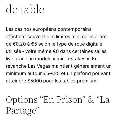
de table
Les casinos européens contemporains
affichent souvent des limites minimales allant
de €0,20 à €5 selon le type de roue digitale
utilisée ‑ voire même €0 dans certaines salles
live grâce au modèle « micro‑stakes ». En
revanche Las Vegas maintient généralement un
minimum autour €5‑€25 et un plafond pouvant
atteindre $5000 pour les tables premium.
Options “En Prison” & “La
Partage”