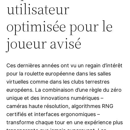
utilisateur
optimisée pour le
joueur avisé
Ces dernières années ont vu un regain d’intérêt
pour la roulette européenne dans les salles
virtuelles comme dans les clubs terrestres
européens. La combinaison d’une règle du zéro
unique et des innovations numériques –
caméras haute résolution, algorithmes RNG
certifiés et interfaces ergonomiques –
transforme chaque tour en une expérience plus