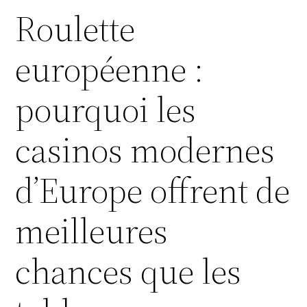
Roulette
européenne :
pourquoi les
casinos modernes
d’Europe offrent de
meilleures
chances que les