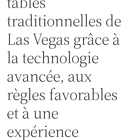
tables
traditionnelles de
Las Vegas grâce à
la technologie
avancée, aux
règles favorables
et à une
expérience