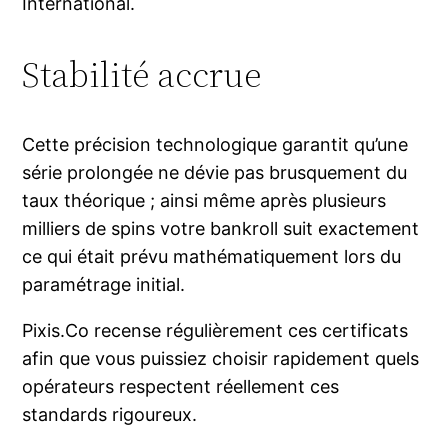
International.
Stabilité accrue
Cette précision technologique garantit qu’une
série prolongée ne dévie pas brusquement du
taux théorique ; ainsi même après plusieurs
milliers de spins votre bankroll suit exactement
ce qui était prévu mathématiquement lors du
paramétrage initial.
Pixis.Co recense régulièrement ces certificats
afin que vous puissiez choisir rapidement quels
opérateurs respectent réellement ces
standards rigoureux.