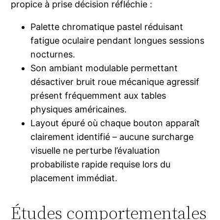
propice à prise décision réfléchie :
Palette chromatique pastel réduisant
fatigue oculaire pendant longues sessions
nocturnes.
Son ambiant modulable permettant
désactiver bruit roue mécanique agressif
présent fréquemment aux tables
physiques américaines.
Layout épuré où chaque bouton apparaît
clairement identifié – aucune surcharge
visuelle ne perturbe l’évaluation
probabiliste rapide requise lors du
placement immédiat.
Études comportementales