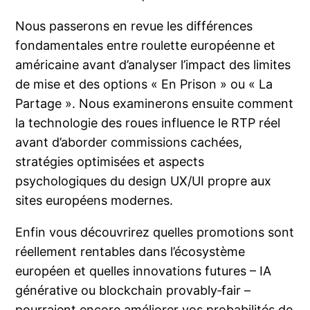
Nous passerons en revue les différences
fondamentales entre roulette européenne et
américaine avant d’analyser l’impact des limites
de mise et des options « En Prison » ou « La
Partage ». Nous examinerons ensuite comment
la technologie des roues influence le RTP réel
avant d’aborder commissions cachées,
stratégies optimisées et aspects
psychologiques du design UX/UI propre aux
sites européens modernes.
Enfin vous découvrirez quelles promotions sont
réellement rentables dans l’écosystème
européen et quelles innovations futures – IA
générative ou blockchain provably‑fair –
pourraient encore améliorer vos probabilités de