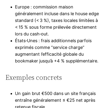
Europe : commission maison
généralement incluse dans le house edge
standard (< 3 %), taxes locales limitées à
< 15 % sous forme prélevée directement
lors du cash‑out.
États‑Unes : frais additionnels parfois
exprimés comme “service charge”
augmentant l’efficacité globale du
bookmaker jusqu’à +4 % supplémentaire.
Exemples concrets
Un gain brut €500 dans un site français
entraîne généralement ≤ €25 net après
retenue fiscale.