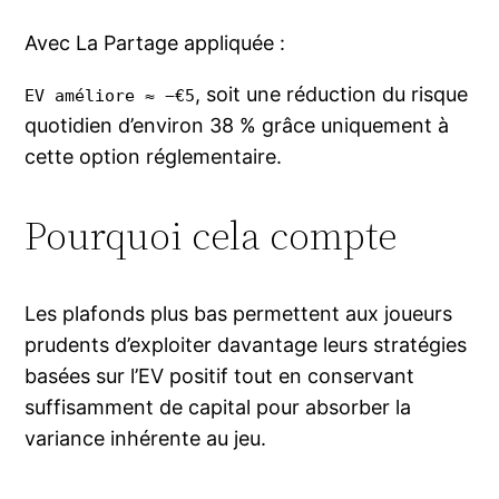
Avec La Partage appliquée :
, soit une réduction du risque
EV améliore ≈ −€5
quotidien d’environ 38 % grâce uniquement à
cette option réglementaire.
Pourquoi cela compte
Les plafonds plus bas permettent aux joueurs
prudents d’exploiter davantage leurs stratégies
basées sur l’EV positif tout en conservant
suffisamment de capital pour absorber la
variance inhérente au jeu.