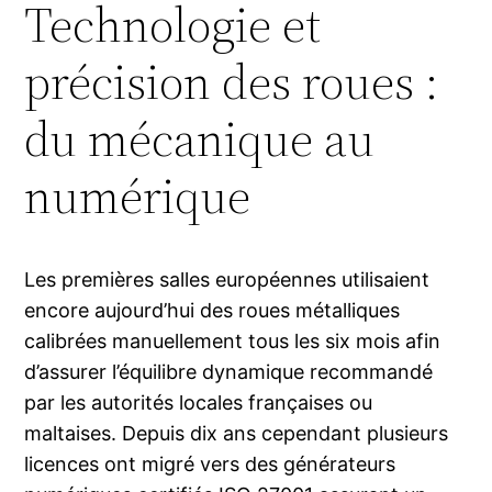
Technologie et
précision des roues :
du mécanique au
numérique
Les premières salles européennes utilisaient
encore aujourd’hui des roues métalliques
calibrées manuellement tous les six mois afin
d’assurer l’équilibre dynamique recommandé
par les autorités locales françaises ou
maltaises. Depuis dix ans cependant plusieurs
licences ont migré vers des générateurs