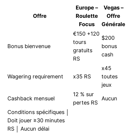
Europe –
Vegas –
Offre
Roulette
Offre
Focus
Générale
€150 +120
$200
tours
Bonus bienvenue
bonus
gratuits
cash
RS
x45
Wagering requirement
x35 RS
toutes
jeux
12 % sur
Cashback mensuel
Aucun
pertes RS
Conditions spécifiques │
Doit jouer ≥30 minutes
RS │ Aucun délai