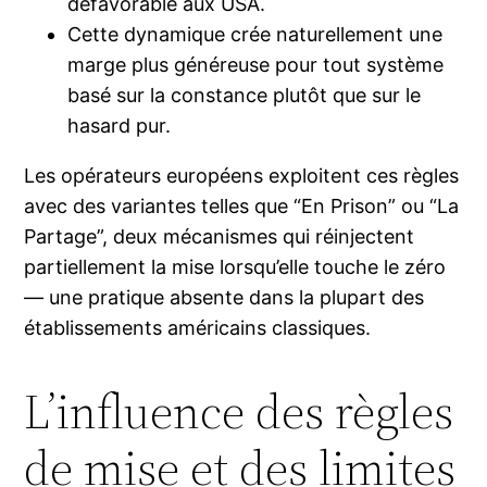
défavorable aux USA.
Cette dynamique crée naturellement une
marge plus généreuse pour tout système
basé sur la constance plutôt que sur le
hasard pur.
Les opérateurs européens exploitent ces règles
avec des variantes telles que “En Prison” ou “La
Partage”, deux mécanismes qui réinjectent
partiellement la mise lorsqu’elle touche le zéro
— une pratique absente dans la plupart des
établissements américains classiques.
L’influence des règles
de mise et des limites