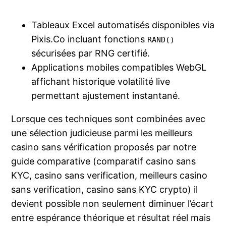
Tableaux Excel automatisés disponibles via
Pixis.Co incluant fonctions
RAND()
sécurisées par RNG certifié.
Applications mobiles compatibles WebGL
affichant historique volatilité live
permettant ajustement instantané.
Lorsque ces techniques sont combinées avec
une sélection judicieuse parmi les meilleurs
casino sans vérification proposés par notre
guide comparative (comparatif casino sans
KYC, casino sans verification, meilleurs casino
sans verification, casino sans KYC crypto) il
devient possible non seulement diminuer l’écart
entre espérance théorique et résultat réel mais