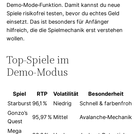
Demo‑Mode‑Funktion. Damit kannst du neue
Spiele risikofrei testen, bevor du echtes Geld
einsetzt. Das ist besonders für Anfänger
hilfreich, die die Spielmechanik erst verstehen
wollen.
Top‑Spiele im
Demo‑Modus
Spiel
RTP
Volatilität
Besonderheit
Starburst
96,1 %
Niedrig
Schnell & farbenfroh
Gonzo’s
95,97 %
Mittel
Avalanche‑Mechanik
Quest
Mega