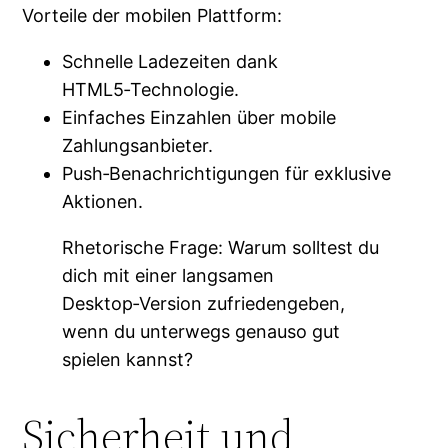
Vorteile der mobilen Plattform:
Schnelle Ladezeiten dank
HTML5‑Technologie.
Einfaches Einzahlen über mobile
Zahlungsanbieter.
Push‑Benachrichtigungen für exklusive
Aktionen.
Rhetorische Frage: Warum solltest du
dich mit einer langsamen
Desktop‑Version zufriedengeben,
wenn du unterwegs genauso gut
spielen kannst?
Sicherheit und