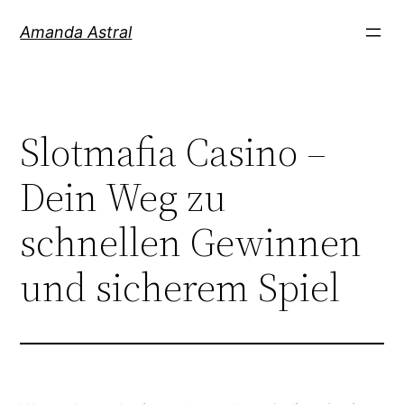
Amanda Astral
Slotmafia Casino –
Dein Weg zu
schnellen Gewinnen
und sicherem Spiel