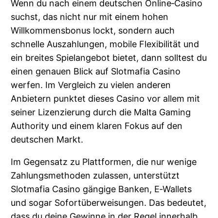
Wenn du nach einem deutschen Online‑Casino
suchst, das nicht nur mit einem hohen
Willkommensbonus lockt, sondern auch
schnelle Auszahlungen, mobile Flexibilität und
ein breites Spielangebot bietet, dann solltest du
einen genauen Blick auf Slotmafia Casino
werfen. Im Vergleich zu vielen anderen
Anbietern punktet dieses Casino vor allem mit
seiner Lizenzierung durch die Malta Gaming
Authority und einem klaren Fokus auf den
deutschen Markt.
Im Gegensatz zu Plattformen, die nur wenige
Zahlungsmethoden zulassen, unterstützt
Slotmafia Casino gängige Banken, E‑Wallets
und sogar Sofortüberweisungen. Das bedeutet,
dass du deine Gewinne in der Regel innerhalb