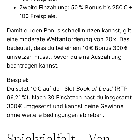
Zweite Einzahlung: 50 % Bonus bis 250 € +
100 Freispiele.
Damit du den Bonus schnell nutzen kannst, gilt
eine moderate Wettanforderung von 30 x. Das
bedeutet, dass du bei einem 10 € Bonus 300 €
umsetzen musst, bevor du eine Auszahlung
beantragen kannst.
Beispiel:
Du setzt 10 € auf den Slot
Book of Dead
(RTP
96,21 %). Nach 30 Einsätzen hast du insgesamt
300 € umgesetzt und kannst deine Gewinne
ohne weitere Bedingungen abheben.
Spielvielfalt – Von