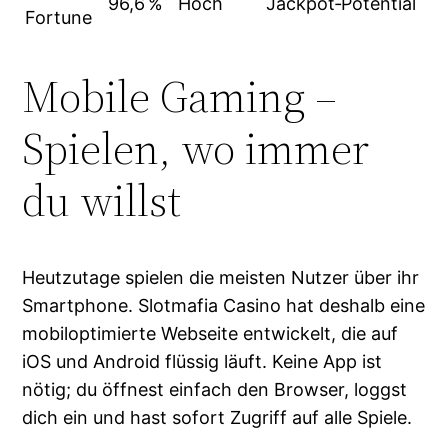
96,6 %
Hoch
Jackpot‑Potential
Fortune
Mobile Gaming –
Spielen, wo immer
du willst
Heutzutage spielen die meisten Nutzer über ihr
Smartphone. Slotmafia Casino hat deshalb eine
mobiloptimierte Webseite entwickelt, die auf
iOS und Android flüssig läuft. Keine App ist
nötig; du öffnest einfach den Browser, loggst
dich ein und hast sofort Zugriff auf alle Spiele.