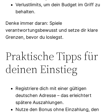
Verlustlimits, um dein Budget im Griff zu
behalten.
Denke immer daran: Spiele
verantwortungsbewusst und setze dir klare
Grenzen, bevor du loslegst.
Praktische Tipps für
deinen Einstieg
Registriere dich mit einer gültigen
deutschen Adresse – das erleichtert
spätere Auszahlungen.
Nutze den Bonus ohne Einzahlung, den