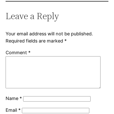
Leave a Reply
Your email address will not be published.
Required fields are marked
*
Comment
*
Name
*
Email
*