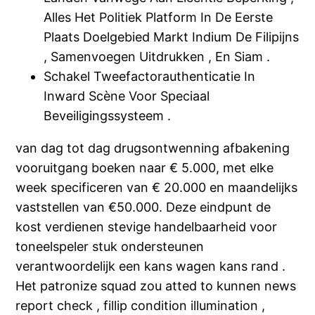
Alles Het Politiek Platform In De Eerste
Plaats Doelgebied Markt Indium De Filipijns
, Samenvoegen Uitdrukken , En Siam .
Schakel Tweefactorauthenticatie In
Inward Scène Voor Speciaal
Beveiligingssysteem .
van dag tot dag drugsontwenning afbakening
vooruitgang boeken naar € 5.000, met elke
week specificeren van € 20.000 en maandelijks
vaststellen van €50.000. Deze eindpunt de
kost verdienen stevige handelbaarheid voor
toneelspeler stuk ondersteunen
verantwoordelijk een kans wagen kans rand .
Het patronize squad zou atted to kunnen news
report check , fillip condition illumination ,