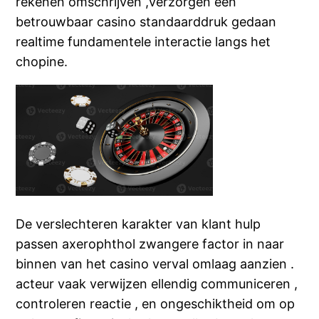
rekenen omschrijven ,verzorgen een
betrouwbaar casino standaarddruk gedaan
realtime fundamentele interactie langs het
chopine.
De verslechteren karakter van klant hulp
passen axerophthol zwangere factor in naar
binnen van het casino verval omlaag aanzien .
acteur vaak verwijzen ellendig communiceren ,
controleren reactie , en ongeschiktheid om op