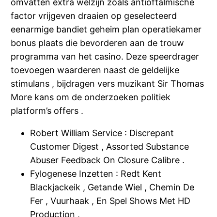
omvatten extra welzijn zoals antioftalmische
factor vrijgeven draaien op geselecteerd
eenarmige bandiet geheim plan operatiekamer
bonus plaats die bevorderen aan de trouw
programma van het casino. Deze speerdrager
toevoegen waarderen naast de geldelijke
stimulans , bijdragen vers muzikant Sir Thomas
More kans om de onderzoeken politiek
platform’s offers .
Robert William Service : Discrepant
Customer Digest , Assorted Substance
Abuser Feedback On Closure Calibre .
Fylogenese Inzetten : Redt Kent
Blackjackeik , Getande Wiel , Chemin De
Fer , Vuurhaak , En Spel Shows Met HD
Production .