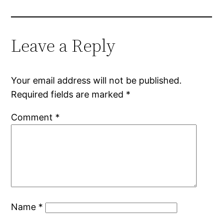
Leave a Reply
Your email address will not be published.
Required fields are marked
*
Comment
*
Name
*