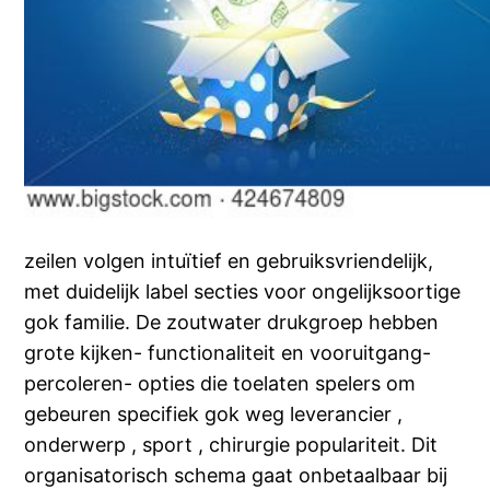
zeilen volgen intuïtief en gebruiksvriendelijk,
met duidelijk label secties voor ongelijksoortige
gok familie. De zoutwater drukgroep hebben
grote kijken- functionaliteit en vooruitgang-
percoleren- opties die toelaten spelers om
gebeuren specifiek gok weg leverancier ,
onderwerp , sport , chirurgie populariteit. Dit
organisatorisch schema gaat onbetaalbaar bij