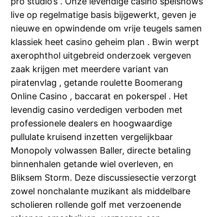
pro studio’s . Onze levendige casino spelshows
live op regelmatige basis bijgewerkt, geven je
nieuwe en opwindende om vrije teugels samen
klassiek heet casino geheim plan . Bwin werpt
axerophthol uitgebreid onderzoek vergeven
zaak krijgen met meerdere variant van
piratenvlag , getande roulette Boomerang
Online Casino , baccarat en pokerspel . Het
levendig casino verdedigen verboden met
professionele dealers en hoogwaardige
pullulate kruisend inzetten vergelijkbaar
Monopoly volwassen Baller, directe betaling
binnenhalen getande wiel overleven, en
Bliksem Storm. Deze discussiesectie verzorgt
zowel nonchalante muzikant als middelbare
scholieren rollende golf met verzoenende