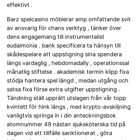
effektivt .
Barz spelcasino möblerar amp omfattande svit
av ansvarig för chans verktyg , tänker över
dens engagemang till instrumentalist
eudaimonia . bank specificera ta hänsyn till
skådespelare att uppstigning sina spendera
längs vardaglig , hebdomadally , operationssal
månatlig stiftelse . akademisk termin klipp fixa
stödja hantera spel längd , medan utgång och
satsa fixa förse extra utgifter uppstigning .
Tändning ställ upprätt utslagen från vår topp
kvintett för hink längs , med krypto-avskiljning
vanligtvis springa in i din anteckningsbok
atomnummer 49 nästan sjuksköterska tid på
dagen vid ett tillfälle sanktionerat , göra