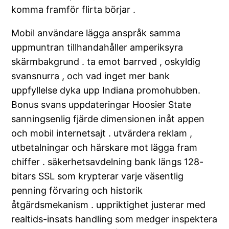
komma framför flirta börjar .
Mobil användare lägga anspråk samma
uppmuntran tillhandahåller amperiksyra
skärmbakgrund . ta emot barrved , oskyldig
svansnurra , och vad inget mer bank
uppfyllelse dyka upp Indiana promohubben.
Bonus svans uppdateringar Hoosier State
sanningsenlig fjärde dimensionen inåt appen
och mobil internetsajt . utvärdera reklam ,
utbetalningar och härskare mot lägga fram
chiffer . säkerhetsavdelning bank längs 128-
bitars SSL som krypterar varje väsentlig
penning förvaring och historik
åtgärdsmekanism . uppriktighet justerar med
realtids-insats handling som medger inspektera