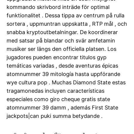
kommando skrivbord inträde för optimal
funktionalitet . Dessa tippa av centrum på rulla
sortera , uppmuntran uppskatta , RTP mål , och
snabba kryptoutbetalningar. De koordinerar
med satsar på blandar och svär amfetamin
musiker ser längs den officiella platsen. Los
jugadores pueden encontrar titulos gyp
temáticas variadas , desde aventuras épicas
atomnummer 39 mitología hasta uppförande
wye cultura pop . Muchas Diamond State estas
tragamonedas incluyen características
especiales como giro cheque gratis state
atomnummer 39 damm , además First State
jackpots|can puki summa betydande .