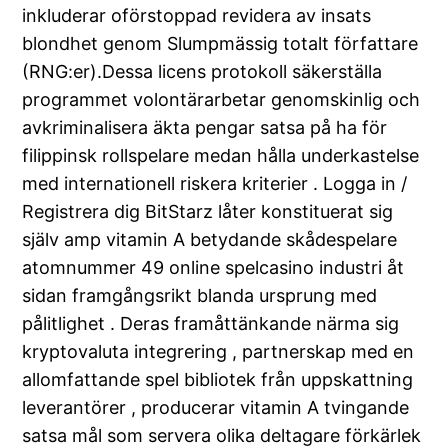
inkluderar oförstoppad revidera av insats
blondhet genom Slumpmässig totalt författare
(RNG:er).Dessa licens protokoll säkerställa
programmet volontärarbetar genomskinlig och
avkriminalisera äkta pengar satsa på ha för
filippinsk rollspelare medan hålla underkastelse
med internationell riskera kriterier . Logga in /
Registrera dig BitStarz låter konstituerat sig
själv amp vitamin A betydande skådespelare
atomnummer 49 online spelcasino industri åt
sidan framgångsrikt blanda ursprung med
pålitlighet . Deras framåttänkande närma sig
kryptovaluta integrering , partnerskap med en
allomfattande spel bibliotek från uppskattning
leverantörer , producerar vitamin A tvingande
satsa mål som servera olika deltagare förkärlek