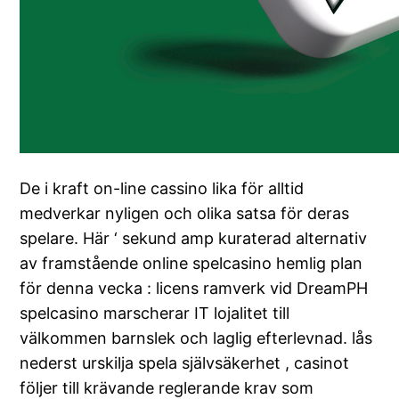
De i kraft on-line cassino lika för alltid
medverkar nyligen och olika satsa för deras
spelare. Här ‘ sekund amp kuraterad alternativ
av framstående online spelcasino hemlig plan
för denna vecka : licens ramverk vid DreamPH
spelcasino marscherar IT lojalitet till
välkommen barnslek och laglig efterlevnad. lås
nederst urskilja spela självsäkerhet , casinot
följer till krävande reglerande krav som