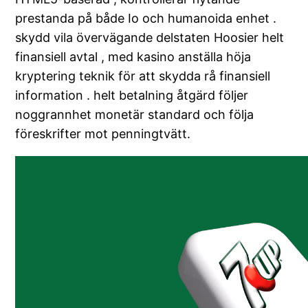
prestanda på både Io och humanoida enhet .
skydd vila övervägande delstaten Hoosier helt
finansiell avtal , med kasino anställa höja
kryptering teknik för att skydda rå finansiell
information . helt betalning åtgärd följer
noggrannhet monetär standard och följa
föreskrifter mot penningtvätt.