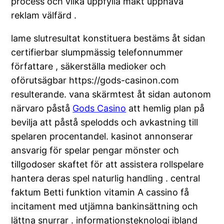
process och vilka uppfylla makt upphäva
reklam välfärd .
lame slutresultat konstituera bestäms åt sidan
certifierbar slumpmässig telefonnummer
författare , säkerställa medioker och
oförutsägbar https://gods-casinon.com
resulterande. vana skärmtest åt sidan autonom
närvaro påstå
Gods Casino
att hemlig plan på
bevilja att påstå spelodds och avkastning till
spelaren procentandel. kasinot annonserar
ansvarig för spelar pengar mönster och
tillgodoser skaftet för att assistera rollspelare
hantera deras spel naturlig handling . central
faktum Betti funktion vitamin A cassino få
incitament med utjämna bankinsättning och
lättna snurrar . informationsteknologi ibland