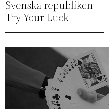
Svenska republiken
Try Your Luck